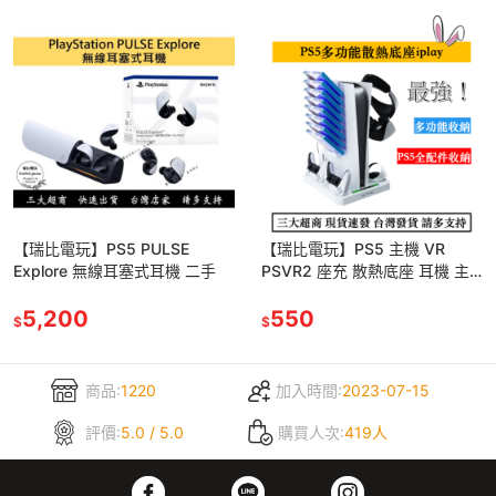
【瑞比電玩】PS5 PULSE
【瑞比電玩】PS5 主機 VR
Explore 無線耳塞式耳機 二手
PSVR2 座充 散熱底座 耳機 主
機散熱 散熱器 風扇散熱器 收納
5,200
架 充電
550
$
$
商品:
1220
加入時間:
2023-07-15
評價:
5.0 / 5.0
購買人次:
419人