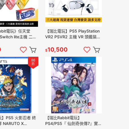
bbit電玩》任天堂
【瑞比電玩】PS5 PlayStation
 Switch lite主機 二手
VR2 PSVR2 主機 VR 頭戴裝置
正常
台灣公司貨 現貨
0
10,500
$
86
折
】PS5 火影忍者 終
【瑞比Rabbit電玩】
NARUTO X
PS4/PS5『 仙劍奇俠傳7』實體