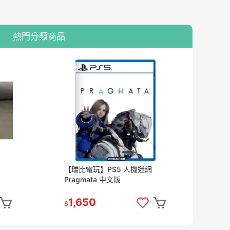
熱門分類商品
【瑞比電玩】PS5 人機迷網
【瑞
Pragmata 中文版
『
盒
貨
1,650
9
$
$