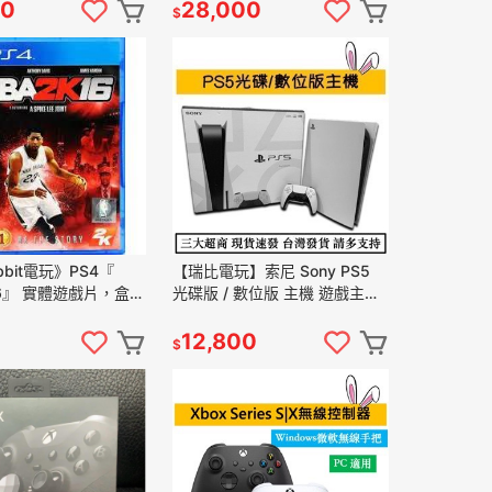
00
28,000
$
bit電玩》PS4『
【瑞比電玩】索尼 Sony PS5
k16』 實體遊戲片，盒裝
光碟版 / 數位版 主機 遊戲主機
能正常，歡迎下單
線材齊全 二手 全新
12,800
$