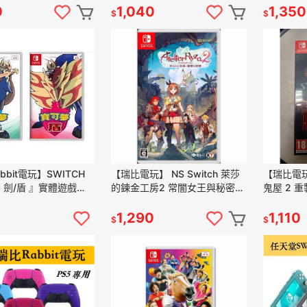
0
1,040
1,350
$
$
bbit電玩】SWITCH
【瑞比電玩】 NS Switch 萊莎
【瑞比電玩】
 劍/盾 』實體遊戲
的鍊金工房2 常闇女王與秘密藏
鬼屋 2 
完整，可正常遊玩，快
身處 中文版 萊莎的鍊金工房
殭屍 射擊
1,290
1,110
$
$