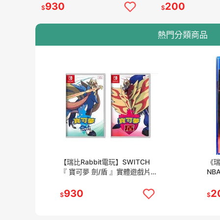
貨
930
200
$
$
熱門分類商品
【瑞比Rabbit電玩】SWITCH
《瑞
『 寶可夢 劍/盾 』實體遊戲片，
NB
盒裝完整，可正常遊玩，快速發
完
貨
930
2
$
$