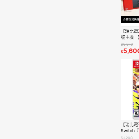
【瑞比電玩
版主機 【
黑灰】台
$6,870
5,60
$
【瑞比電
Switc
戰 3 Sp
$1,200