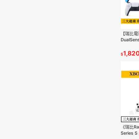
【瑞比電
DualSe
PS5 控
貨
1,82
$
《瑞比Ra
Series