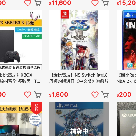
00
11,600
15,2
$
$
bbit電玩》XBOX
【瑞比電玩】NS Switch 伊蘇8
《瑞比Rab
 X 線材齊全 極致黑 1TB
丹娜的隕涕日《中文版》遊戲片
NBA 2
完整，功
00
1,800
200
$
$
81
折
補貨中