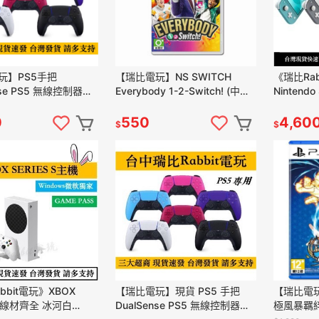
玩】PS5手把
【瑞比電玩】NS SWITCH
《瑞比Ra
nse PS5 無線控制器
Everybody 1-2-Switch! (中文
Nintendo
制器 二手 全新 台灣公司
版-台灣公司貨)
現貨 功能
0
550
4,60
$
$
bbit電玩》XBOX
【瑞比電玩】現貨 PS5 手把
【瑞比電玩
 S 線材齊全 冰河白
DualSense PS5 無線控制器
極風暴羈絆 