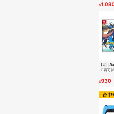
遊戲片
1,08
$
【瑞比Ra
『 寶可夢
片，盒裝
速發貨
930
$