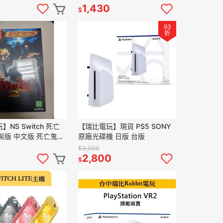
1,430
$
93
折
NS Switch 死亡
【瑞比電玩】現貨 PS5 SONY
重製版 中文版 死亡鬼屋
原廠光碟機 日版 台版
 軌道 光線槍
$3,000
2,800
$