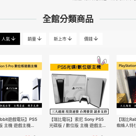
全館分類商品
人氣
銷量
新上市
價錢
bbit遊戲電玩】PS5
【瑞比電玩】索尼 Sony PS5
【瑞比Rab
位版 主機 遊戲主機
光碟版 / 數位版 主機 遊戲主機
蜘蛛人特仕
ion PS5 pro
線材齊全 二手 全新
機 線材齊