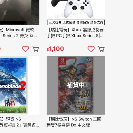
Microsoft 微軟
【瑞比電玩】Xbox 無線控制器
te Series 2 菁英 無線
手把 PC手把 Xbox Series S|X
代 手把
PC 適用
0
1,100
$
補貨中
】現貨 NS
【瑞比電玩】NS Switch 三國
h『 異度神劍2』實體遊
無雙7猛將傳 Dx 中文版