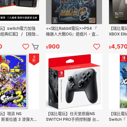
】switch電力加強
<<瑞比Rabbit電玩>>PS4 『
【瑞比電玩】
經典紅藍】 / 【極致
機器人大戰OG』遊戲片，盒裝
XBOX Eli
灣公司貨 二手
完整，正常遊玩，歡迎下單
控制器 2
0
900
4,57
$
$
9
折
玩】現貨 NS
【瑞比電玩】任天堂原廠NS
【瑞比電玩
h『 斯普拉遁 3 漆彈大作
SWITCH PRO手把控制器 台灣
Switc
latoon3 中文版』實體
公司貨
戲片