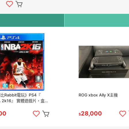
比Rabbit電玩》PS4『
ROG xbox Ally X主機
A 2k16』 實體遊戲片，盒裝
整，功能正常，歡迎下單
00
28,000
$