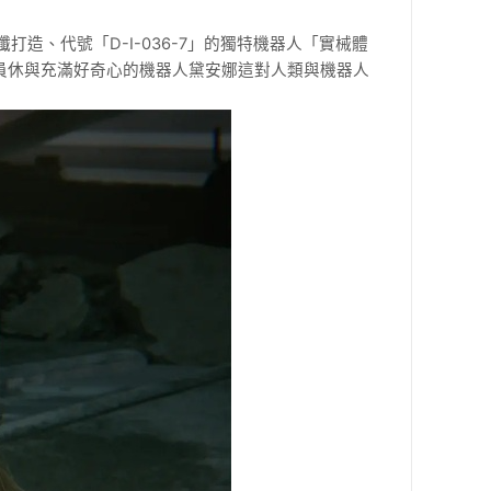
纖打造、代號「
D-I-036-7
」的獨特機器人「實械體
員休與充滿好奇心的機器人黛安娜這對人類與機器人