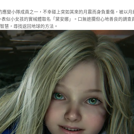
的應變小隊成員之一，不幸碰上突如其來的月震而身負重傷，被以月
外表似小女孩的實械體取名「黛安娜」。口無遮攔但心地善良的調查
智慧，尋找返回地球的方法。