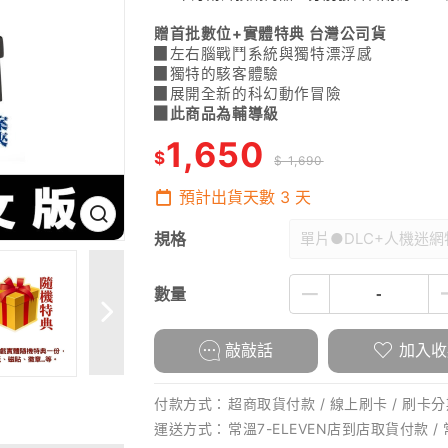
贈首批數位
+
實體特典 台灣公司貨
▉左右腦戰鬥系統與獨特漂浮感
▉獨特的駭客體驗
▉展開全新的科幻動作冒險
▉此商品為輔導級
1,650
$
$ 1,690
預計出貨天數
3
天
規格
單片●DLC+人機迷網
數量
敲敲話
加入收
付款方式：
超商取貨付款 / 線上刷卡 / 刷卡分期
運送方式：
常溫7-ELEVEN店到店取貨付款 /