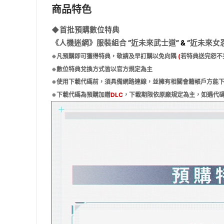
商品特色
◆首批預購數位特典
《人機迷網》服裝組合
“
近未來武士道
” & “
近未來女
※凡預購即可獲得特典，敬請及早訂購以免向隅
(
若特典送完恕不
※數位特典兌換方式皆以官方規定為主
※使用下載代碼前，須具備網路連線，並擁有相關會籍帳戶方能
※下載代碼為預購加贈
DLC
，下載期限依原廠規定為主，如遇代