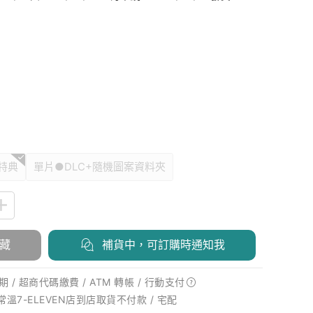
特典
單片●DLC+隨機圖案資料夾
藏
補貨中，可訂購時通知我
 / 超商代碼繳費 / ATM 轉帳 /
行動支付
 常溫7-ELEVEN店到店取貨不付款 / 宅配