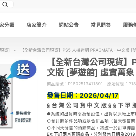
家分類
店家簡介
網站公告
常見問答
服務
 [現貨]
【全新台灣公司現貨】PS5 人機迷網 PRAGMATA - 中文版 [
-
【全新台灣公司現貨】PS5
文版 [夢遊館] 虛實萬象
商品編號：
P1802513411891
原始貨號：
P18
2026/04/17
發售日期：
§ 台 灣 公 司 貨 中 文 版 § § 下 單 
●系統的出貨時間為預設值，出貨以原廠上市
⊙預訂購多件品項或是合併品項（含未發售商
⊙不同天發售的預購商品，將統一於訂單裡最
EX:下訂兩片預購商品，分別發售日期為2019/12