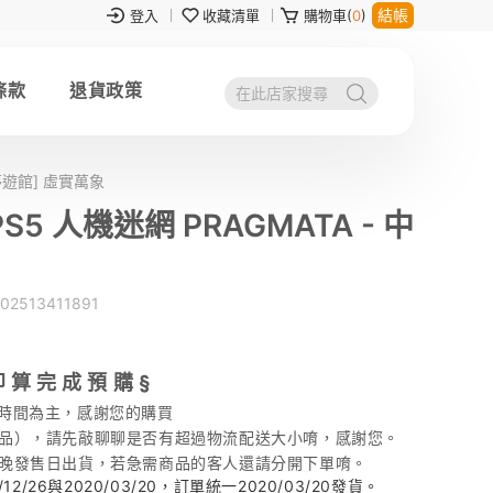
結帳
登入
收藏清單
購物車(
0
)
條款
退貨政策
夢遊館] 虛實萬象
 人機迷網 PRAGMATA - 中
02513411891
即 算 完 成 預 購 §
時間為主，感謝您的購買
品），請先敲聊聊是否有超過物流配送大小唷，感謝您。
晚發售日出貨，若急需商品的客人還請分開下單唷。
/26與2020/03/20，訂單統一2020/03/20發貨。