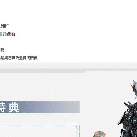
忍者
”
另行通知
)
下載
碼過期恕無法退貨或賠償