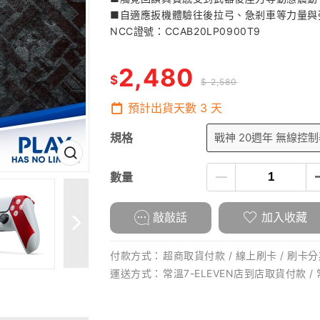
■自適應扳機體驗往後拉弓、急剎車等力量與
NCC證號：CCAB20LP0900T9
2,480
$
$ 2,580
預計出貨天數
3
天
規格
戰神 20週年 無線控
數量
敲敲話
加入收藏
付款方式：
超商取貨付款 / 線上刷卡 / 刷卡分期
運送方式：
常溫7-ELEVEN店到店取貨付款 /