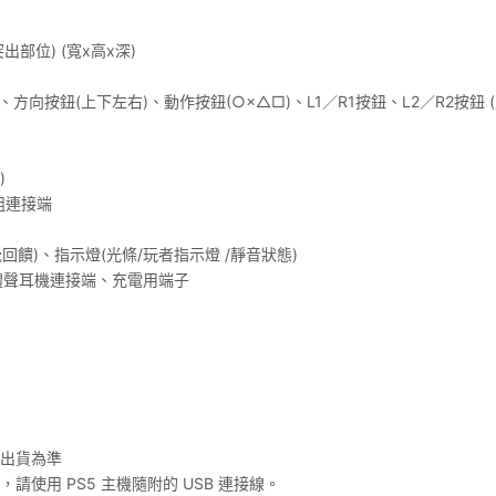
突出部位) (寬x高x深)
項)按鈕、方向按鈕(上下左右)、動作按鈕(○×△□)、L1／R1按鈕、L2／R2
)
組連接端
回饋)、指示燈(光條/玩者指示燈 /靜音狀態)
)、立體聲耳機連接端、充電用端子
際出貨為準
使用 PS5 主機隨附的 USB 連接線。