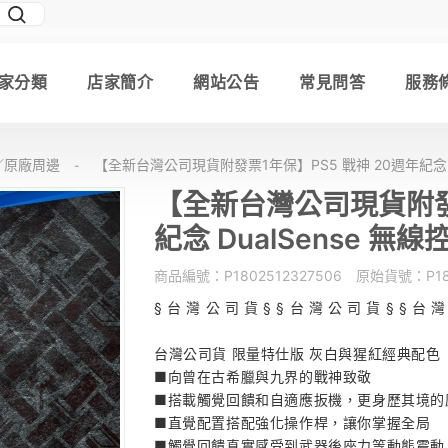
家分類
店家簡介
網站公告
常見問答
服務
主機／原廠周邊
【全新台灣公司現貨附發票1年保】PS5 戰神 20週年紀念 Dua
-
【全新台灣公司現貨附發票
紀念 DualSense 無線控
商品編號：
P1802512327506
原始貨號：
P1
§ 台 灣 公 司 貨 § § 台 灣 公 司 貨 § § 台 灣
台灣公司貨 限量特仕版 灰白與猩紅經典配色
■向曾在古希臘與九界的戰神致敬
■搭載觸覺回饋和自適應扳機，更身歷其境的
■直覺配置搭配強化操作桿，讓你掌握全局
■觸覺回饋真實感受到武器後座力等動態震動