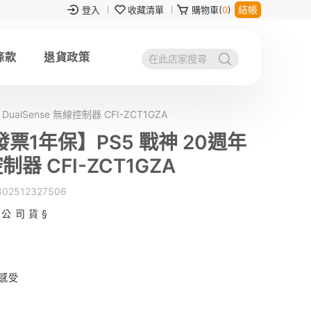
結帳
登入
收藏清單
購物車(
0
)
條款
退貨政策
lSense 無線控制器 CFI-ZCT1GZA
1年保】PS5 戰神 20週年
制器 CFI-ZCT1GZA
802512327506
 公 司 貨 §
感受