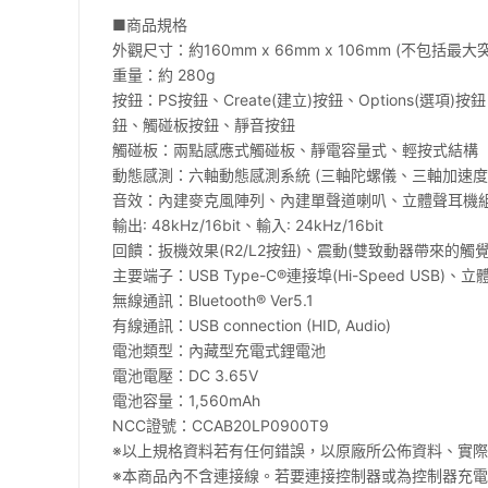
■商品規格
外觀尺寸：約160mm x 66mm x 106mm (不包括最大
重量：約 280g
按鈕：PS按鈕、Create(建立)按鈕、Options(選
鈕、觸碰板按鈕、靜音按鈕
觸碰板：兩點感應式觸碰板、靜電容量式、輕按式結構
動態感測：六軸動態感測系統 (三軸陀螺儀、三軸加速度
音效：內建麥克風陣列、內建單聲道喇叭、立體聲耳機
輸出: 48kHz/16bit、輸入: 24kHz/16bit
回饋：扳機效果(R2/L2按鈕)、震動(雙致動器帶來的觸覺
主要端子：USB Type-C®連接埠(Hi-Speed USB
無線通訊：Bluetooth® Ver5.1
有線通訊：USB connection (HID, Audio)
電池類型：內藏型充電式鋰電池
電池電壓：DC 3.65V
電池容量：1,560mAh
NCC證號：CCAB20LP0900T9
※以上規格資料若有任何錯誤，以原廠所公佈資料、實
※本商品內不含連接線。若要連接控制器或為控制器充電，請