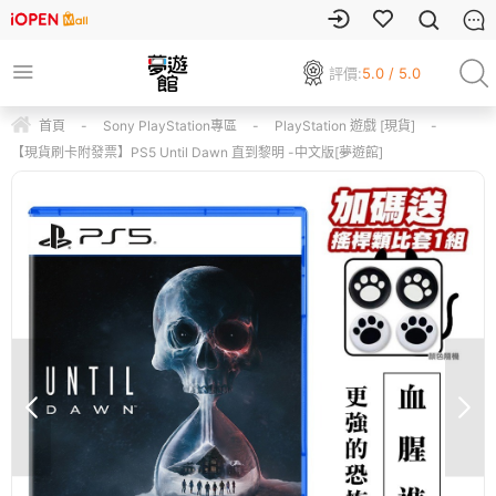
評價:
5.0 / 5.0
首頁
-
Sony PlayStation專區
-
PlayStation 遊戲 [現貨]
-
【現貨刷卡附發票】PS5 Until Dawn 直到黎明 -中文版[夢遊館]