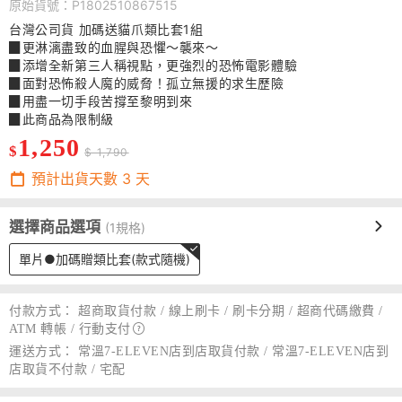
原始貨號：P1802510867515
台灣公司貨 加碼送貓爪類比套1組
▉更淋漓盡致的血腥與恐懼～襲來～
▉添增全新第三人稱視點，更強烈的恐怖電影體驗
▉面對恐怖殺人魔的威脅！孤立無援的求生歷險
▉用盡一切手段苦撐至黎明到來
▉此商品為限制級
1,250
$
$ 1,790
預計出貨天數
3
天
選擇商品選項
(1規格)
單片●加碼贈類比套(款式隨機)
付款方式：
超商取貨付款 / 線上刷卡 / 刷卡分期 / 超商代碼繳費 /
ATM 轉帳 /
行動支付
運送方式：
常溫7-ELEVEN店到店取貨付款 / 常溫7-ELEVEN店到
店取貨不付款 / 宅配