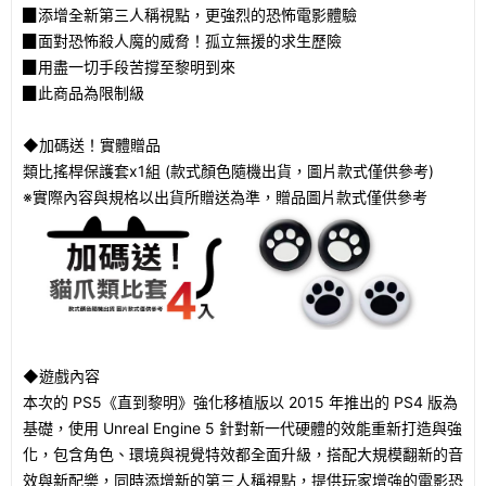
▉添增全新第三人稱視點，更強烈的恐怖電影體驗
▉面對恐怖殺人魔的威脅！孤立無援的求生歷險
▉用盡一切手段苦撐至黎明到來
▉此商品為限制級
◆加碼送！實體贈品
類比搖桿保護套x1組 (款式顏色隨機出貨，圖片款式僅供參考)
※實際內容與規格以出貨所贈送為準，贈品圖片款式僅供參考
◆遊戲內容
本次的 PS5《直到黎明》強化移植版以 2015 年推出的 PS4 版為
基礎，使用 Unreal Engine 5 針對新一代硬體的效能重新打造與強
化，包含角色、環境與視覺特效都全面升級，搭配大規模翻新的音
效與新配樂，同時添增新的第三人稱視點，提供玩家增強的電影恐