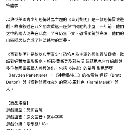
怖體驗。
以典型美國青少年恐怖片為主題的《直到黎明》是一款恐怖冒險遊
戲。故事敘述在八名朋友重返一座與世隔絕的小屋。一年前，他們
之中的兩人消失在此處，至今仍無下文。恐懼凌駕於寒冷，他們的
山區隱居時光成了無法逃脫的噩夢。
《直到黎明》是款以典型青少年恐怖片為主題的恐怖冒險遊戲，邀
請到好萊塢電影編劇 - 賴瑞‧費斯登及葛拉漢‧瑞茲尼克合作編劇與
多位美國電視藝人參與演出，包括《英雄》的希丹‧彭尼蒂亞
（Hayden Panettiere）、《神盾局特工》的布雷特‧達頓（Brett
Dalton）與《博物館驚魂夜》的雷米‧馬利克（Rami Malek）等
人。
【商品規格】
遊戲類型：恐怖冒險
遊戲語言：原文語音，繁中字幕
遊戲分級：限制級/ 18+