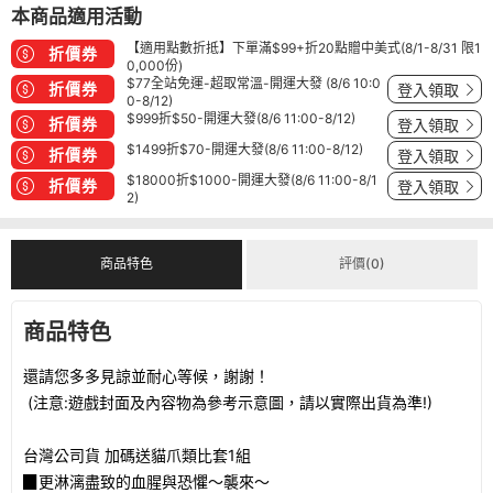
本商品適用活動
【適用點數折抵】下單滿$99+折20點贈中美式(8/1-8/31 限1
折價券
0,000份)
$77全站免運-超取常溫-開運大發 (8/6 10:0
折價券
登入領取
0-8/12)
$999折$50-開運大發(8/6 11:00-8/12)
折價券
登入領取
$1499折$70-開運大發(8/6 11:00-8/12)
折價券
登入領取
$18000折$1000-開運大發(8/6 11:00-8/1
折價券
登入領取
2)
商品特色
評價(0)
商品特色
還請您多多見諒並耐心等候，謝謝！
(注意:遊戲封面及內容物為參考示意圖，請以實際出貨為準!)
台灣公司貨 加碼送貓爪類比套1組
▉更淋漓盡致的血腥與恐懼～襲來～