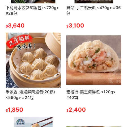
下龍灣水餃(36顆/包) <720g>
鮮榮-手工鴨米血 <470g> #36
#28包
包
3,640
3,100
$
$
禾家香-灌湯鮮肉湯包(20顆)
宏裕行-霸王海鮮包 <120g>
<560g> #24包
#40顆
1,850
2,400
$
$