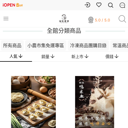
5.0 / 5.0
全館分類商品
所有商品
小農市集免運專區
冷凍商品團購目錄
常溫商
人氣
銷量
新上市
價錢