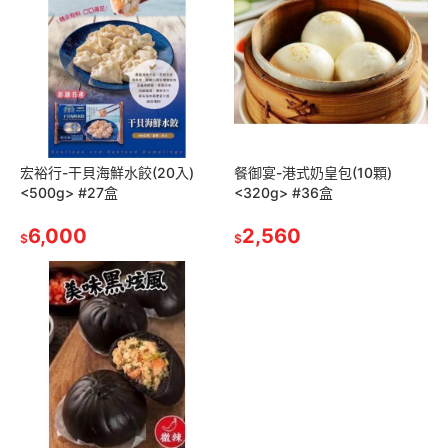
宏裕行-干貝海鮮水餃(20入)
餐御宴-港式奶皇包(10顆)
<500g> #27盒
<320g> #36盒
6,000
2,560
$
$