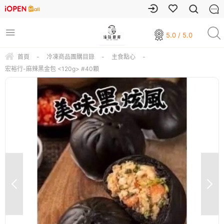
5.0 / 5.0
首頁
-
冷凍商品團購目錄
-
主食點心
-
宏裕行-麻辣黑金包 <120g> #40顆