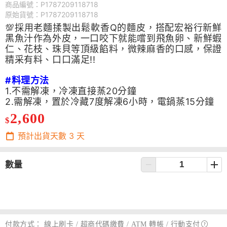
商品編號：P1787209118718
原始貨號：P1787209118718
💯採用老麵揉製出鬆軟香Q的麵皮，搭配宏裕行新鮮
黑魚汁作為外皮，一口咬下就能嚐到飛魚卵、新鮮蝦
仁、花枝、珠貝等頂級餡料，微辣麻香的口感，保證
精采有料、口口滿足!!
#料理方法
1.不需解凍，冷凍直接蒸20分鐘
2.需解凍，置於冷藏7度解凍6小時，電鍋蒸15分鐘
2,600
$
預計出貨天數
3
天
數量
付款方式：
線上刷卡 / 超商代碼繳費 / ATM 轉帳 /
行動支付