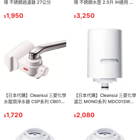
理 不銹鋼過濾器 27公分
理 不銹鋼水壺 2.5升 IH適用 霧
面
1,950
3,250
$
$
【日本代購】Cleansui 三菱化學
【日本代購】Cleansui 三菱化學
水龍頭淨水器 CSP系列 CB013-
濾芯 MONO系列 MDC01SW
WT
(兩入)
1,720
2,080
$
$