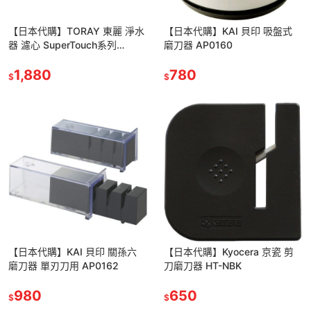
【日本代購】TORAY 東麗 淨水
【日本代購】KAI 貝印 吸盤式
器 濾心 SuperTouch系列
磨刀器 AP0160
STC.T2J-Z (3入裝)
1,880
780
$
$
【日本代購】KAI 貝印 關孫六
【日本代購】Kyocera 京瓷 剪
磨刀器 單刃刀用 AP0162
刀磨刀器 HT-NBK
980
650
$
$