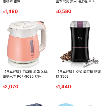
香檳塞 銀色
山本電氣 家用 碾米機 MB-
RC52W
1,480
6,580
$
$
【日本代購】TIGER 虎牌 0.8L
【日本代購】KYG 磨豆機 研磨
電熱水壺 PCF-G080 橙色
機 3503
2,070
1,440
$
$