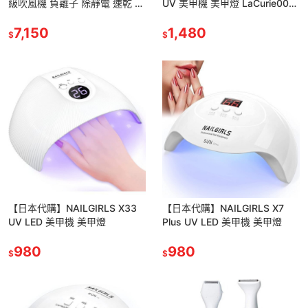
級吹風機 負離子 除靜電 速乾 保
UV 美甲機 美甲燈 LaCurie003
濕 IB-WX1-粉色
粉色
7,150
1,480
$
$
【日本代購】NAILGIRLS X33
【日本代購】NAILGIRLS X7
UV LED 美甲機 美甲燈
Plus UV LED 美甲機 美甲燈
980
980
$
$