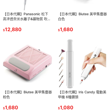
【日本代購】Panasonic 松下
【日本代購】Biutee 美甲集塵器
高滲透奈米水離子&礦物質 吹風
白色
機 EH-NA0J 白色
12,880
1,680
$
$
【日本代購】Biutee 美甲集塵器
【日本代購】Iris Candy 電動美
粉色
甲機 6種鑽頭
1,680
1,080
$
$