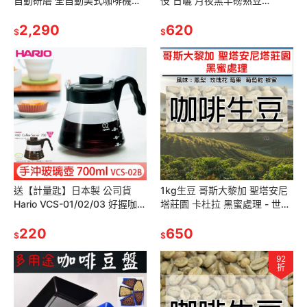
自動研磨 全自動美式咖啡機
伎 日曬 月夜黑半磅熟豆
BZ-CM1061 通過BSMI認證 字
227g《接單新鮮現烘》藝伎豆
號R45129
2,290
精品豆 單品咖啡 莊園豆新鮮不
620
$
$
貴
送【計量匙】日本製 公司貨
1kg生豆 哥斯大黎加 聖塔安尼
Hario VCS-01/02/03 好握咖啡
塔莊園 卡杜拉 黑蜜處理 - 世界
壺 黑色 玻璃壺 分享壺 下壺 泡
咖啡生豆《咖啡生豆工廠×尋
茶壺 花茶壺
220
豆》咖啡生豆 火山土孕育的果
650
$
$
92
折