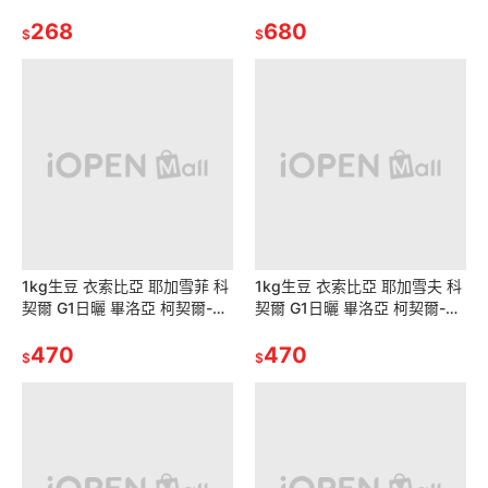
3/TCA-5、NCA、HTF-2、 濾
啡豆 烤網 Coffee Roaster烘焙
布
268
手網 烘豆機 烘焙機
680
$
$
1kg生豆 衣索比亞 耶加雪菲 科
1kg生豆 衣索比亞 耶加雪夫 科
契爾 G1日曬 畢洛亞 柯契爾-世
契爾 G1日曬 畢洛亞 柯契爾-世
界咖啡生豆 咖啡豆 生咖啡豆 莊
界咖啡生豆 新產季生豆 生莊園
園豆《咖啡生豆工廠》
470
豆 生咖啡豆 咖啡生豆
470
$
$