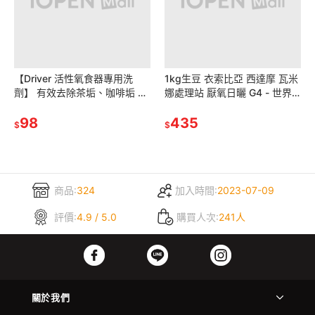
【Driver 活性氧食器專用洗
1kg生豆 衣索比亞 西達摩 瓦米
劑】 有效去除茶垢、咖啡垢 去
娜處理站 厭氧日曬 G4 - 世界
污 保溫瓶清潔劑 去味劑 殺菌劑
咖啡生豆《咖啡生豆工廠×尋
不銹鋼清潔劑 加量不漲價
98
豆》新產季咖啡生豆 生咖啡
435
$
$
商品:
324
加入時間:
2023-07-09
評價:
4.9 / 5.0
購買人次:
241人
關於我們