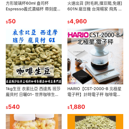
方形玻璃杯60ml 盎司杯
火速出貨 [附毛刷,擋豆閥,免運]
Espresso義式濃縮杯 帶刻度
601N 磨豆機 台灣楊家 飛馬 總
咖啡杯 烘焙量杯 shot杯 調酒
公司貨 另有600N 610N
安士杯 威士忌
50
4,960
$
$
1kg生豆 衣索比亞 西達馬 班莎
HARIO【CST-2000-B 北極星
龐貝村 日曬G1- 世界咖啡生豆
電子秤】計時電子秤 咖啡電子
《咖啡生豆工廠×尋豆~只為飄
秤 琉璃秤 手沖秤 咖啡秤 計時
香台灣》咖啡生豆 咖啡豆
540
秤 非供交易使用
1,880
$
$