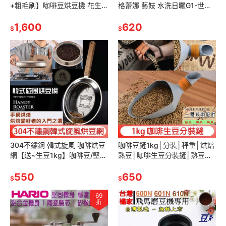
+粗毛刷】咖啡豆烘豆機 花生
格蕾娜 藝妓 水洗日曬G1-世界
炒鍋 爆米花機 堅果烘焙 精品咖
咖啡生豆《咖啡生豆工廠×尋豆
啡 單品咖啡 取代陶鍋
1,600
~只為飄香台灣》咖啡生豆
620
$
$
304不鏽鋼 韓式旋風 咖啡烘豆
咖啡豆鏟1kg│分裝│秤重│烘焙
網【送~生豆1kg】咖啡豆/堅果
熟豆│咖啡生豆分裝鏟│熟豆鏟
烤網/黑豆/烘焙手網 烘豆機 烘
子│鏟米鏟│麵粉鏟五穀雜糧│
焙機 烤網 炒豆網
550
塑料│生豆盤│咖啡生豆鏟│塑
650
$
$
膠
69
折