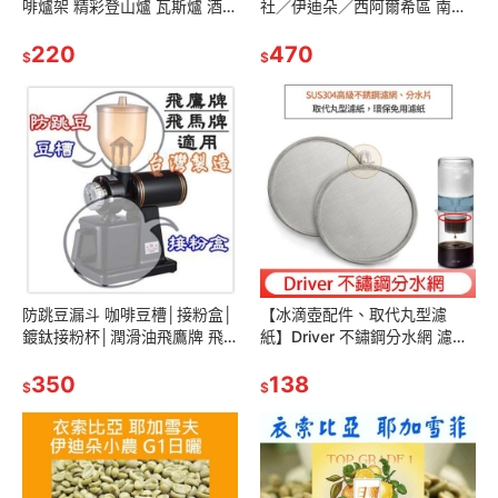
啡爐架 精彩登山爐 瓦斯爐 酒精
社／伊迪朵／西阿爾希區 南西
燈 花茶壺爐架 虹吸壺 陶瓷登山
寶村《世界咖啡生豆工廠》 耶
爐
220
佳雪菲 精品咖啡生豆 精品豆莊
470
$
$
園
防跳豆漏斗 咖啡豆槽│接粉盒│
【冰滴壺配件、取代丸型濾
鍍鈦接粉杯│潤滑油飛鷹牌 飛
紙】Driver 不鏽鋼分水網 濾水
馬牌 磨豆機 適用cm-
網片 適用設計款冰滴│滴答滴
300AU│610N│601N│6系列
350
冰滴咖啡壺│兩用冰滴壺│不锈
138
$
$
鋼