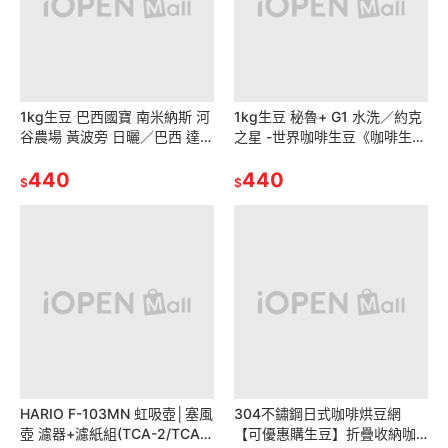
1kg生豆 巴西國寶 南米納斯 河
1kg生豆 秘魯+ G1 水洗／約克
谷農場 黃波旁 日曬／巴西 達斯
之星 -世界咖啡生豆《咖啡生豆
米納斯 波內農場 黃卡杜艾 日
工廠×尋豆~只為飄香台灣》生
曬-世界咖啡生豆 咖啡豆
440
豆咖啡生豆 莊園豆 精品豆
440
$
$
HARIO F-103MN 虹吸壺│塞風
304不鏽鋼日式咖啡烘豆網
壺 濾器+濾紙組(TCA-2/TCA-
【可優惠購生豆】折疊收納咖