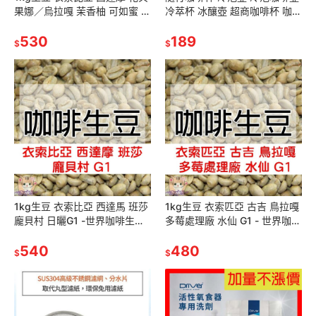
果娜／烏拉嘎 茉香柚 可如蜜 水
冷萃杯 冰釀壺 超商咖啡杯 咖啡
洗 日曬 G1 | 紅圈計畫-咖啡生
杯 隨行杯 咖啡 隨行壺 冰箱冷
豆 生咖啡豆 精品
530
藏 冷萃壺 冷萃 冰釀
189
$
$
1kg生豆 衣索比亞 西達馬 班莎
1kg生豆 衣索匹亞 古吉 鳥拉嘎
龐貝村 日曬G1 -世界咖啡生豆
多莓處理廠 水仙 G1 - 世界咖啡
《咖啡生豆工廠×尋豆~只為飄
生豆《咖啡生豆工廠×尋豆~只
香台灣》咖啡生豆 咖啡豆
540
為飄香台灣》咖啡生豆
480
$
$