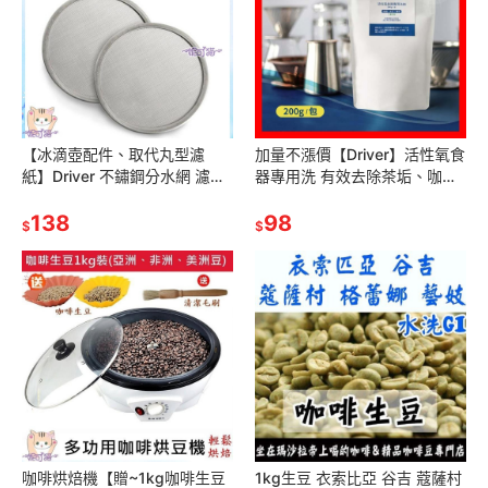
【冰滴壺配件、取代丸型濾
加量不漲價【Driver】活性氧食
紙】Driver 不鏽鋼分水網 濾水
器專用洗 有效去除茶垢、咖啡
網片 適用設計款冰滴│滴答滴
垢 去污 保溫瓶清潔劑 去味劑
冰滴咖啡壺│兩用冰滴壺│不锈
138
殺菌劑 不銹鋼清潔劑
98
$
$
鋼
咖啡烘焙機【贈~1kg咖啡生豆
1kg生豆 衣索比亞 谷吉 蔻薩村