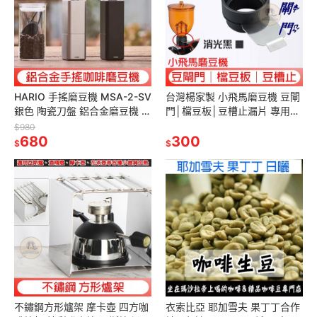
HARIO 手搖磨豆機 MSA-2-SV
台灣楊家製 小飛馬磨豆機 豆閘
銀色 陶瓷刀盤 鋁合金磨豆機 金
門│檔豆板│豆槽止漏片 專用於
屬身台灣公司貨 正品保證 原廠
600N│610N│601N飛馬牌 正
$980
貨 磨豆機
680
晃 Tiamo700S
300
$
$
不鏽鋼方形爐架 摩卡壺 四方咖
衣索比亞 耶加雪夫 果丁丁合作