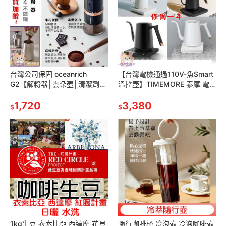
台灣公司保固 oceanrich
【台灣電檢通過110V-魚Smart
G2【篩粉器│雲朵壺│清潔劑】
溫控壺】TIMEMORE 泰摩 電
電動咖啡豆研磨機 咖啡磨豆機
子溫控壺手沖壺
小型全自動磨粉器
1,720
600ml/800ml-細口/鶴嘴
3,380
$
$
1kg生豆 衣索比亞 西達摩 花貝
隨行咖啡杯 冷泡壺 冷泡咖啡壺