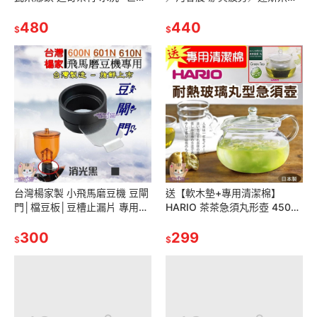
咖啡生豆《咖啡生豆工廠×尋豆
斯 波內農場 黃卡杜艾／巴西 摩
~只為飄香台灣》咖啡生豆
480
吉安娜 格拉瑪瀑布莊-咖啡生豆
440
$
$
台灣楊家製 小飛馬磨豆機 豆閘
送【軟木墊+專用清潔棉】
門│檔豆板│豆槽止漏片 專用於
HARIO 茶茶急須丸形壺 450ml
600N│610N│601N飛馬牌 正
玻璃壺 花茶壺 耐熱壺 耐熱玻璃
晃 Tiamo700S
300
CHJMN-45T
299
$
$