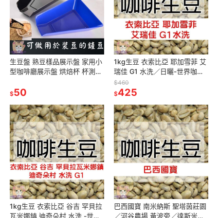
生豆盤 熟豆樣品展示盤 家用小
1kg生豆 衣索比亞 耶加雪菲 艾
型咖啡廳展示盤 烘焙杯 杯測盤
瑞佳 G1 水洗／日曬-世界咖啡
挑豆盤 熟豆盤 零件盤 分類盤
生豆《咖啡生豆工廠×尋豆~只
$460
超耐用PP工程塑膠
50
為飄香台灣》咖啡豆 莊園豆
425
$
$
1kg生豆 衣索比亞 谷吉 罕貝拉
巴西國寶 南米納斯 聖塔茵莊園
瓦米娜鎮 迪奇朵村 水洗 -世界
／河谷農場 黃波旁／達斯米納