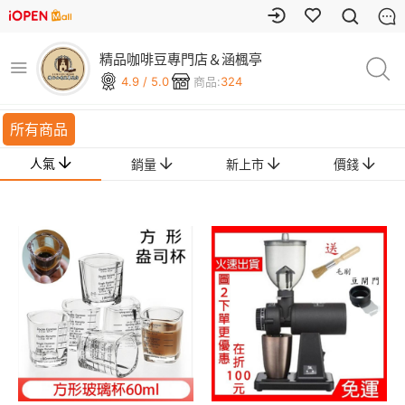
精品咖啡豆專門店＆涵楓亭
4.9 / 5.0
商品:
324
所有商品
人氣
銷量
新上市
價錢