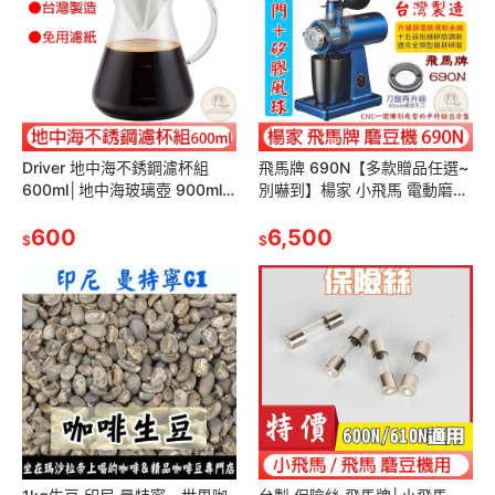
Driver 地中海不銹鋼濾杯組
飛馬牌 690N【多款贈品任選~
600ml│地中海玻璃壺 900ml
別嚇到】楊家 小飛馬 電動磨豆
咖啡濾杯組 手沖濾杯 造形玻璃
機 螺旋平刀 優
壺 玻璃分享壺
600
600N/610N/601N 研磨機
6,500
$
$