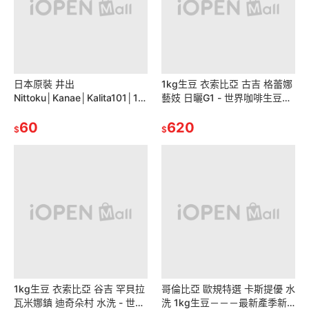
日本原裝 井出
1kg生豆 衣索比亞 古吉 格蕾娜
Nittoku│Kanae│Kalita101│10
藝妓 日曬G1 - 世界咖啡生豆
2 扇形濾紙 無漂/漂白濾紙 手沖
《咖啡生豆工廠×尋豆~只為飄
咖啡濾紙
60
香台灣》咖啡生豆 精品豆
620
$
$
1kg生豆 衣索比亞 谷吉 罕貝拉
哥倫比亞 歐規特選 卡斯提優 水
瓦米娜鎮 迪奇朵村 水洗 - 世界
洗 1kg生豆－－－最新產季新