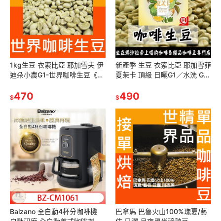
1kg生豆 衣索比亞 耶加雪夫 伊
新產季 生豆 衣索比亞 耶加雪菲
迪朵小農G1-世界咖啡生豆《咖
夏茉卡 頂級 日曬G1／水洗 G2|
啡生豆工廠×尋豆~只為飄香台
紅圈計畫-世界咖啡生豆 咖啡豆
灣》咖啡生豆 咖啡豆 精品
470
精品豆
490
$
$
Balzano 全自動4杯分咖啡機
巴拿馬 巴魯火山100%瑰夏/藝