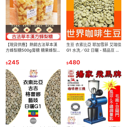
【現貨供應】熱銷古法草本漢
生豆 衣索比亞 耶加雪菲 艾瑞佳
方蜂梨糖500g膏糖 糖果蜂梨
G1 水洗／G2 日曬 - 精品豆 莊
甘草胖大海 蜂蜜 陳皮 丁香 金
園生豆 莊園豆 世界咖啡生豆 咖
銀花羅漢果yyy 蜂梨糖
245
啡生豆 咖啡豆
480
$
$