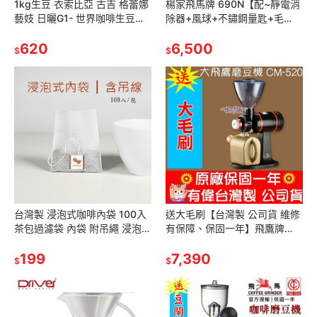
1kg生豆 衣索比亞 古吉 格蕾娜
楊家飛馬牌 690N【配~靜電消
藝妓 日曬G1- 世界咖啡生豆
除器+風球+不鏽鋼量匙+毛
《咖啡生豆工廠×尋豆~只為飄
刷】小飛馬磨豆機螺旋平刀 優
香台灣》咖啡生豆 精品豆
620
600N/610N/601N楊家
6,500
$
$
台灣製 浸泡式咖啡內袋 100入
送大毛刷【台灣製 公司貨 維修
茶包過濾袋 內袋 附吊繩 浸泡袋
有保障、保固一年】飛鷹牌
荼包 茶袋 咖啡包 咖啡袋 可裝
CM-520│CM-520AU 咖啡 磨
茶葉、花草茶、養生茶
199
豆機 研磨機 大飛鷹
7,390
$
$