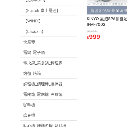
【Fujitek 富士電通】
KINYO 氣泡SPA摺疊
【WINIX】
IFM-7002
$1,890
【Lacuzin】
999
$
快煮壺
電鍋_電子鍋
電火鍋_美食鍋_料理鍋
烤盤_烤箱
調理機_調理棒_攪拌器
電陶爐_電磁爐_黑晶爐
咖啡機
磨豆機
點心機_烤麵包機_鬆餅機