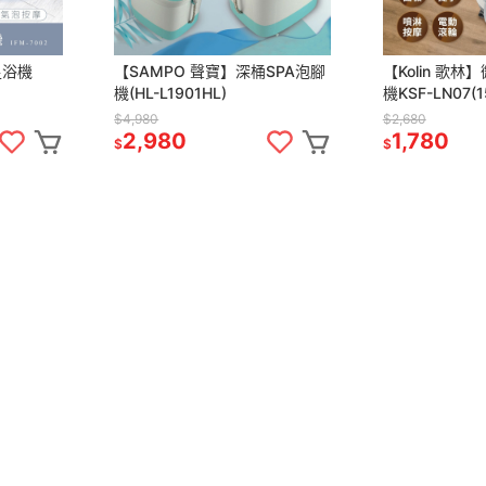
足浴機
【SAMPO 聲寶】深桶SPA泡腳
【Kolin 歌
機(HL-L1901HL)
機KSF-LN07(
$4,980
$2,680
2,980
1,780
$
$