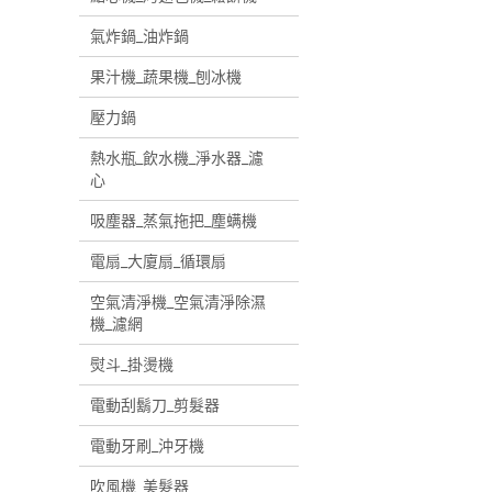
氣炸鍋_油炸鍋
果汁機_蔬果機_刨冰機
壓力鍋
熱水瓶_飲水機_淨水器_濾
心
吸塵器_蒸氣拖把_塵螨機
電扇_大廈扇_循環扇
空氣清淨機_空氣清淨除濕
機_濾網
熨斗_掛燙機
電動刮鬍刀_剪髮器
電動牙刷_沖牙機
吹風機_美髮器