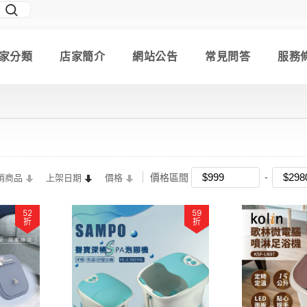
家分類
店家簡介
網站公告
常見問答
服務
價格區間
銷商品
上架日期
價格
52
59
折
折