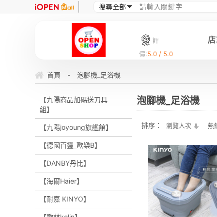
店
評
價:
5.0 / 5.0
首頁
-
泡腳機_足浴機
泡腳機_足浴機
【九陽商品加碼送刀具
組】
排序：
瀏覽人次
熱
【九陽joyoung旗艦館】
【德國百靈_歐樂B】
【DANBY丹比】
【海爾Haier】
【耐嘉 KINYO】
【歌林kolin】