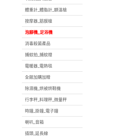
體重計_體脂計_額溫槍
按摩器_筋膜槍
泡腳機_足浴機
消毒殺菌產品
捕蚊拍_捕蚊燈
電暖器_電熱毯
全館加購加贈
除濕機_烘被烘鞋機
行李秤_料理秤_微量秤
時鐘_掛鐘_電子鐘
喇叭_音箱
插頭_延長線