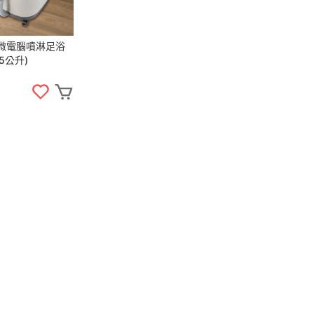
林】微電腦噴淋足浴
15公升)