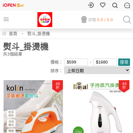
評價:
5.0 / 5.0
首頁
-
熨斗_掛燙機
熨斗_掛燙機
共
3
個結果
價格：
排序：
46
46
折
折