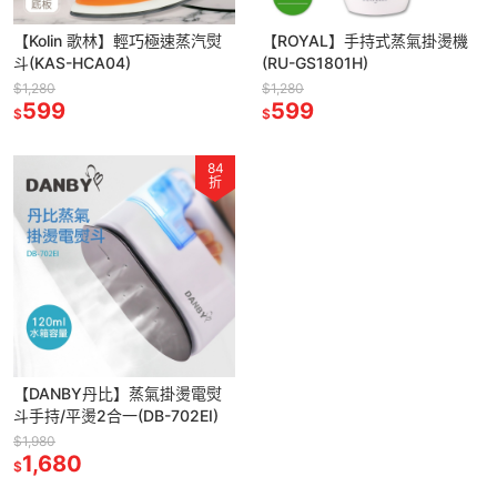
【Kolin 歌林】輕巧極速蒸汽熨
【ROYAL】手持式蒸氣掛燙機
斗(KAS-HCA04)
(RU-GS1801H)
$1,280
$1,280
599
599
$
$
84
折
【DANBY丹比】蒸氣掛燙電熨
斗手持/平燙2合一(DB-702EI)
$1,980
1,680
$