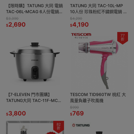
【限時購】TATUNG 大同 電鍋
TATUNG 大同 TAC-10L-MP
TAC-06L-MCAG 6人份電鍋
10人份 珍珠粉紅不鏽鋼電鍋 全
文藝金 全不鏽鋼配件 簡配
配 大同電鍋
$3,390
$4,290
2,690
4,190
$
$
77
折
【7-ELEVEN 門市團購】
TESCOM TID960TW 桃紅 大
TATUNG大同 TAC-11F-MCM
風量負離子吹風機
霧面全不鏽鋼電鍋 11人份 簡配
$990
3,800
769
$
$
82
折