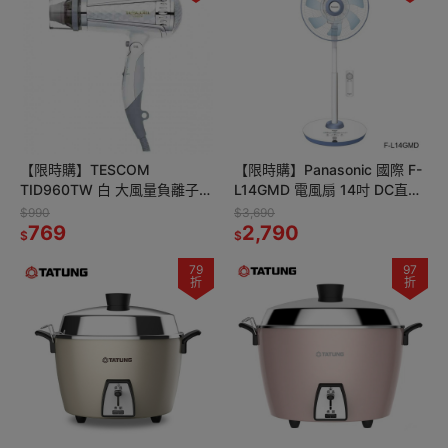
【限時購】TESCOM
【限時購】Panasonic 國際 F-
TID960TW 白 大風量負離子吹
L14GMD 電風扇 14吋 DC直流
風機
馬達 新7枚扇
$990
$3,690
769
2,790
$
$
79
97
折
折