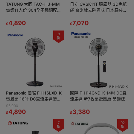
TATUNG 大同 TAC-11J-MM
日立 CVSK11T 吸塵器 3D免紙
電鍋11人份 304全不鏽鋼配件
袋 奈米鈦去除異味 日本原裝進
保溫切換開關
口
4,890
7,070
$
$
8
折
Panasonic 國際 F-H16LXD-K
國際 F-H14GND-K 14吋 DC直
電風扇 16吋 DC直流馬達清淨
流馬達 新7枚扇電風扇 晶鑽棕
型 7枚扇 晶鑽棕
$6,090
4,890
3,380
$
$
7
92
折
折