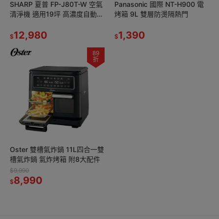
SHARP 夏普 FP-J80T-W 空氣
Panasonic 國際 NT-H900 電
清淨機 適用19坪 高濃度自動除
烤箱 9L 雙層防燙隔熱門
菌離子25000
12,980
1,390
$
$
89
折
Oster 雙槽氣炸鍋 11L四合一雙
槽氣炸鍋 氣炸烤箱 附8大配件
$9,990
8,990
$