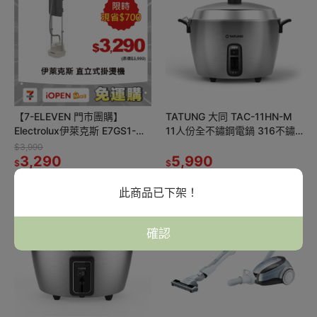
【7-ELEVEN 門市團購】
TATUNG 大同 TAC-11HN-M
Electrolux伊萊克斯 E7GS1-
11人份全不鏽鋼電鍋 316不鏽
74OW 直立式掛燙機 燕麥白
鋼
$3,990
3,290
5,990
$
$
此商品已下架！
確認