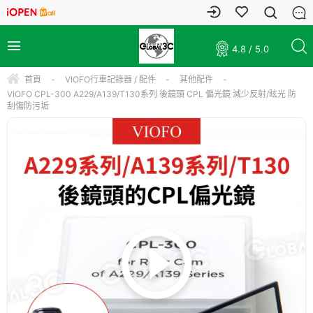
4.8 / 5.0
首頁
-
VIOFO行車記錄器 / 配件
-
其他配件
-
VIOFO CPL-300 A229/A139/T130系列 後鏡頭 CPL 偏光鏡 減少反射/眩光 防
刮傷防污垢