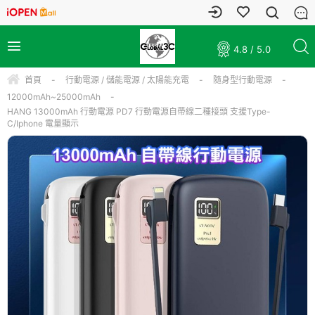
4.8 / 5.0
首頁
-
行動電源 / 儲能電源 / 太陽能充電
-
隨身型行動電源
-
12000mAh~25000mAh
-
HANG 13000mAh 行動電源 PD7 行動電源自帶線二種接頭 支援Type-
C/Iphone 電量顯示