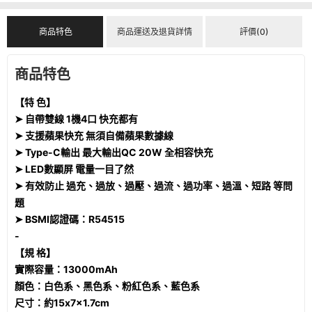
商品特色
商品運送及退貨詳情
評價(0)
商品特色
【特 色】
➤ 自帶雙線 1機4口 快充都有
➤ 支援蘋果快充 無須自備蘋果數據線
➤ Type-C輸出 最大輸出QC 20W 全相容快充
➤ LED數顯屏 電量一目了然
➤ 有效防止 過充、過放、過壓、過流、過功率、過溫、短路 等問
題
➤ BSMI認證碼：R54515
-
【規 格】
實際容量：13000mAh
顏色：白色系、黑色系、粉紅色系、藍色系
尺寸：約15x7x1.7cm