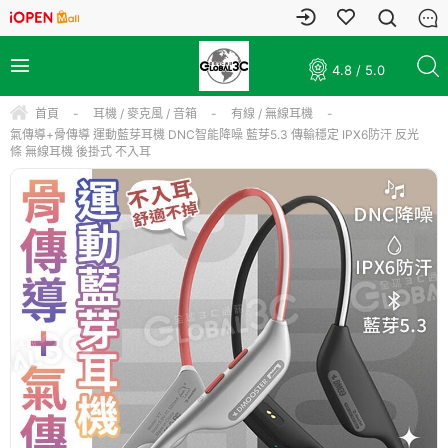
4.8 / 5.0
首頁
-
耳機 / 麥克風 / 音箱
-
有線 / 無線耳機
-
氣傳導+骨傳導 運動藍芽耳機 DNC智能降噪 藍芽5.3 傳輸穩定 IPX6防汗 反光
條 無線耳機 後掛式 不入耳