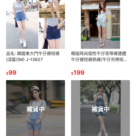
品名: 韓國東大門牛仔褲短褲
韓版時尚個性牛仔背帶褲連體
(深藍)(M) J-13827
牛仔褲短褲熱褲/牛仔吊帶短褲
熱褲(M) J-13145
99
199
$
$
補貨中
補貨中