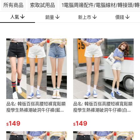
所有商品
索取試用品
1電腦周邊配件/電腦線材/轉接頭/
人氣
銷量
新上市
價錢
品名: 韓版百搭高腰短褲寬鬆顯
品名: 韓版百搭高腰短褲寬鬆顯
瘦學生熱褲潮破洞牛仔褲(藍色)
瘦學生熱褲潮破洞牛仔褲(白色
(L) J-14066
(L)) J-14064
149
149
$
$