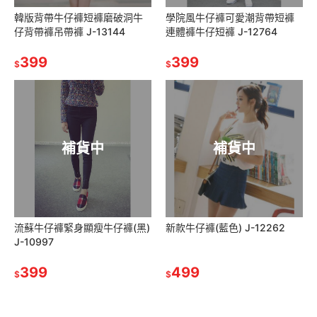
韓版背帶牛仔褲短褲磨破洞牛
學院風牛仔褲可愛潮背帶短褲
仔背帶褲吊帶褲 J-13144
連體褲牛仔短褲 J-12764
399
399
$
$
補貨中
補貨中
流蘇牛仔褲緊身顯瘦牛仔褲(黑)
新款牛仔褲(藍色) J-12262
J-10997
399
499
$
$