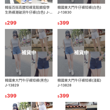
韓版百搭高腰短褲寬鬆顯瘦學
韓國東大門牛仔褲短褲(白色)
生熱褲潮破洞牛仔褲(白色) J-
J-13830
14064
299
399
$
$
補貨中
補貨中
韓國東大門牛仔褲短褲(黑色)
韓國東大門牛仔褲短褲(淺藍)
J-13829
J-13828
399
399
$
$