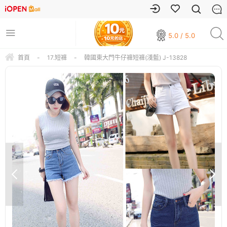
5.0 / 5.0
首頁
-
17.短褲
-
韓國東大門牛仔褲短褲(淺藍) J-13828