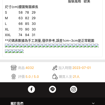
服裝風格
歐美
尺寸(cm)
腰圍
臀圍
褲長
S
58
78
29
M
63
82
29
L
66
85
30
XL
70
90
30
XXL
74
94
31
**尺碼表數據為手工測量,僅供參考,誤差1cm~3cm是正常範圍
商品:
4032
加入時間:
2023-07-01
評價:
5.0 / 5.0
購買人次:
21人
關於我們