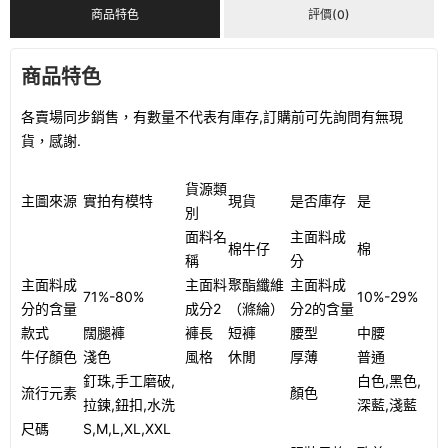
商品特色
評價(0)
商品特色
各賣場同步銷售，有數量不代表有庫存,訂購前可先詢問有無現
貨，感謝.
貨源類
主圖來源
實拍有模特
現貨
是否庫存
是
別
面料名
主面料成
棉牛仔
棉
稱
分
主面料成
主面料
聚酯纖維
主面料成
71%-80%
10%-29%
分的含量
成分2
（滌綸）
分2的含量
款式
闊腿褲
褲長
短褲
腰型
中腰
牛仔顏色
淺色
風格
休閒
厚薄
普通
釘珠,手工磨破,
白色,黑色,
流行元素
顏色
拉鍊,鈕扣,水洗
深藍,淺藍
尺碼
S,M,L,XL,XXL