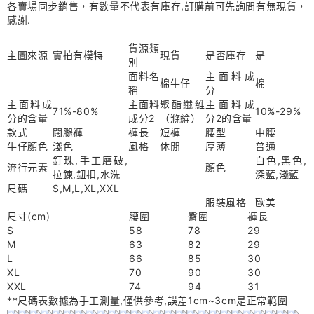
各賣場同步銷售，有數量不代表有庫存,訂購前可先詢問有無現貨，
感謝.
貨源類
主圖來源
實拍有模特
現貨
是否庫存
是
別
面料名
主面料成
棉牛仔
棉
稱
分
主面料成
主面料
聚酯纖維
主面料成
71%-80%
10%-29%
分的含量
成分2
（滌綸）
分2的含量
款式
闊腿褲
褲長
短褲
腰型
中腰
牛仔顏色
淺色
風格
休閒
厚薄
普通
釘珠,手工磨破,
白色,黑色,
流行元素
顏色
拉鍊,鈕扣,水洗
深藍,淺藍
尺碼
S,M,L,XL,XXL
服裝風格
歐美
尺寸(cm)
腰圍
臀圍
褲長
S
58
78
29
M
63
82
29
L
66
85
30
XL
70
90
30
XXL
74
94
31
**尺碼表數據為手工測量,僅供參考,誤差1cm~3cm是正常範圍