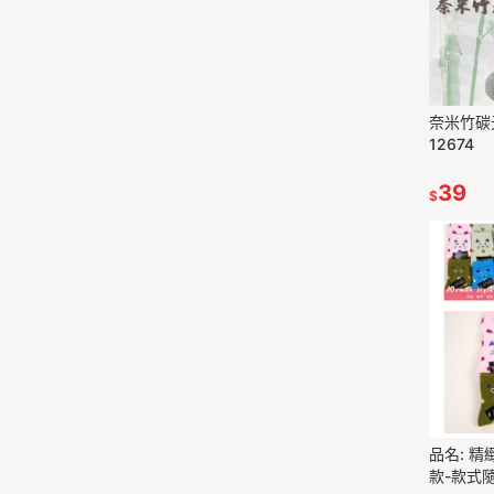
奈米竹碳元
12674
39
$
品名: 
款-款式隨機