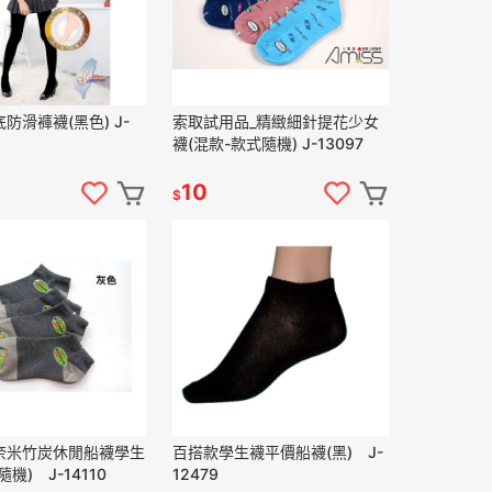
防滑褲襪(黑色) J-
索取試用品_精緻細針提花少女
襪(混款-款式隨機) J-13097
10
$
奈米竹炭休閒船襪學生
百搭款學生襪平價船襪(黑) J-
機) J-14110
12479