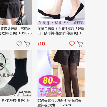
高腰修身顯瘦百褶裙網
無縫合編織萊卡彈性無痕「超低
褲(黑色) J-12895
口」隱形襪-後跟防滑(膚色) J-
12704
10
$
素-氣墊襪(白色) J-
微透美感-80DEN-神秘簡約美
腿褲襪(黑色) J-12678