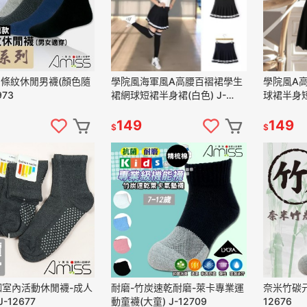
‧條紋休閒男襪(顏色隨
學院風海軍風A高腰百褶裙學生
學院風A
973
裙網球短裙半身裙(白色) J-
球裙半身短裙
12944
149
149
$
$
珈室內活動休閒襪-成人
耐磨-竹炭速乾耐磨-萊卡專業運
奈米竹碳元
J-12677
動童襪(大童) J-12709
12676