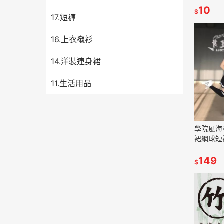
10
$
17.短褲
16.上衣襯衫
14.洋裝連身裙
11.生活用品
學院風海
裙網球短裙
12926
149
$