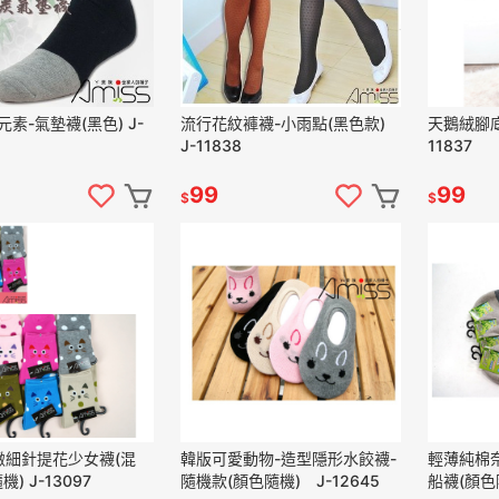
素-氣墊襪(黑色) J-
流行花紋褲襪-小雨點(黑色款)
天鵝絨腳底
J-11838
11837
99
99
$
$
精緻細針提花少女襪(混
韓版可愛動物-造型隱形水餃襪-
輕薄純棉
) J-13097
隨機款(顏色隨機) J-12645
船襪(顏色隨