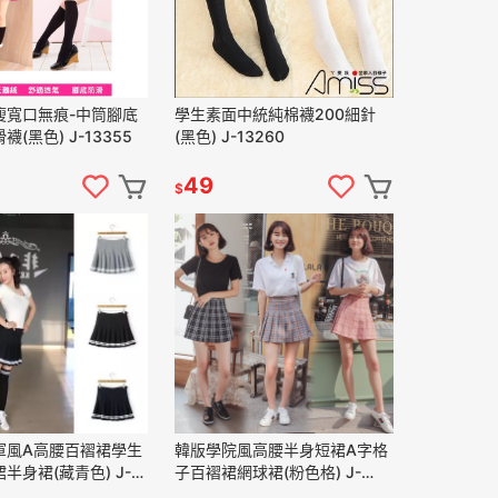
瘦寬口無痕-中筒腳底
學生素面中統純棉襪200細針
(黑色) J-13355
(黑色) J-13260
49
$
軍風A高腰百褶裙學生
韓版學院風高腰半身短裙A字格
半身裙(藏青色) J-
子百褶裙網球裙(粉色格) J-
12934