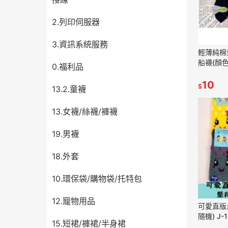
2.列印伺服器
3.資訊系統服務
輕薄純棉
船襪(顏色隨
0.福利品
10
$
13.2.童襪
13.女襪/絲襪/褲襪
19.男襪
18.外套
10.環保袋/購物袋/托特包
12.寵物用品
可愛直版止
隨機) J-1
15.短裙/褲裙/半身裙