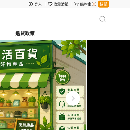
結帳
登入
收藏清單
購物車(
0
)
退貨政策