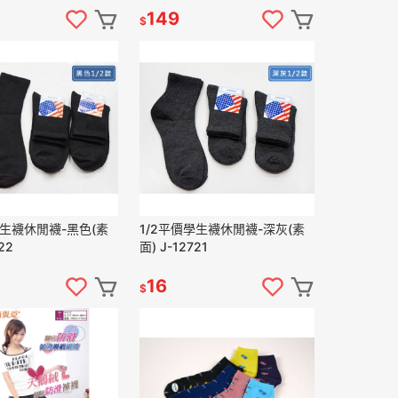
149
$
學生襪休閒襪-黑色(素
1/2平價學生襪休閒襪-深灰(素
22
面) J-12721
16
$