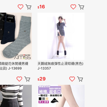
16
$
精緻緹花休閒襪男襪
天鵝絨無痕彈性止滑短襪(黑色)
貨) J-13699
J-13357
29
$