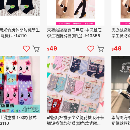
奈米竹炭休閒船襪學生
天鵝絨顯瘦寬口無痕-中筒腳底
天鵝絨顯
機) J-14110
學生襪防滑襪(膚色) J-13356
學生襪防滑襪
49
49
$
$
滑童襪 1-3歲(款式
韓版純棉襪子少女緹花襪吸汗卡
學院風海
3110
通短襪薄款船襪(顏色款式隨機)
裙網球短裙
J-13066
12945