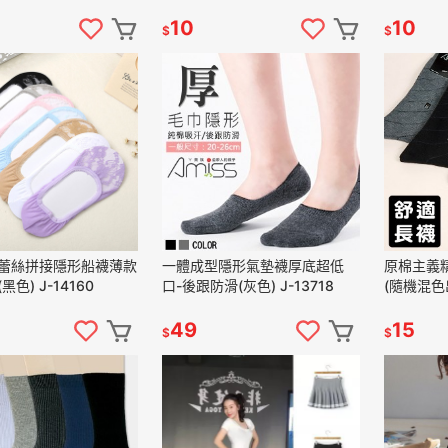
10
10
$
$
蕾絲拼接隱形船襪薄款
一體成型隱形氣墊襪厚底超低
原棉主義
色) J-14160
口-後跟防滑(灰色) J-13718
(隨機混色出
49
15
$
$