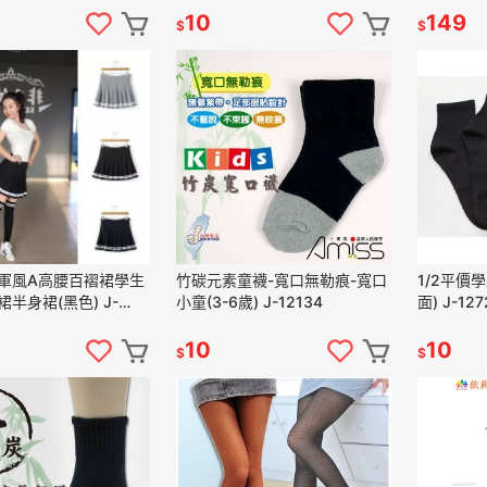
10
149
$
$
軍風A高腰百褶裙學生
竹碳元素童襪-寬口無勒痕-寬口
1/2平價
半身裙(黑色) J-
小童(3-6歲) J-12134
面) J-127
10
10
$
$