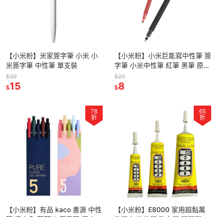
【小米粉】米家簽字筆 小米 小
【小米粉】小米巨能寫中性筆 簽
米簽字筆 中性筆 單支裝
字筆 小米中性筆 紅筆 黑筆 原子
筆 磨砂筆桿 小米筆 米家簽字筆
$20
$20
15
8
$
$
78
65
折
折
【小米粉】有品 kaco 書源 中性
【小米粉】E8000 家用超黏萬