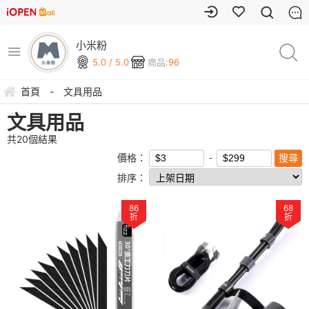
小米粉
5.0 / 5.0
商品:
96
首頁
-
文具用品
文具用品
共
20
個結果
價格：
排序：
86
68
折
折