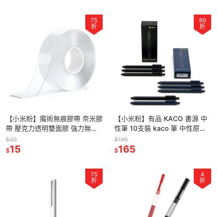
75
89
折
折
【小米粉】魔術無痕膠帶 奈米膠
【小米粉】有品 KACO 書源 中
帶 壓克力透明雙面膠 強力無痕
性筆 10支裝 kaco 筆 中性原子
貼 萬能無痕貼 壓克力雙面膠 無
筆 好寫原子筆
$20
$185
痕強力膠帶 新型壓克力膠
15
165
$
$
75
4
折
折