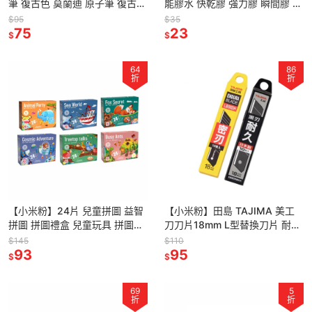
筆 復古色 莫蘭迪 原子筆 復古色
能膠水 快乾膠 強力膠 瞬間膠 萬
原子筆 莫蘭迪筆 彩色中性筆 復
用膠 防水膠 E8000 ZHANLIDA
$95
$35
古色中性筆
75
鞋子黏著劑
23
$
$
64
86
折
折
【小米粉】24片 兒童拼圖 益智
【小米粉】田島 TAJIMA 美工
拼圖 拼圖禮盒 兒童玩具 拼圖教
刀刀片18mm L型替換刀片 耐用
具 幼兒拼圖 益智玩具 教具 聖誕
型 刀片 密刃 黑刃 LB50DH
$145
$110
禮物 兒童禮物
93
CB50RBKH
95
$
$
69
5
折
折