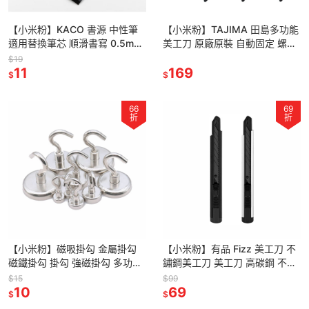
【小米粉】KACO 書源 中性筆
【小米粉】TAJIMA 田島多功能
適用替換筆芯 順滑書寫 0.5mm
美工刀 原廠原裝 自動固定 螺旋
適用ROCKET 菁點低重心按動金
固定 自動收刀 18mm L560
$19
屬中性筆
11
L561 L579
169
$
$
66
69
折
折
【小米粉】磁吸掛勾 金屬掛勾
【小米粉】有品 Fizz 美工刀 不
磁鐵掛勾 掛勾 強磁掛勾 多功能
鏽鋼美工刀 美工刀 高碳鋼 不銹
掛勾 磁吸鉤 磁性掛勾 強力磁鐵
鋼 文具 美勞作 刀子 裁刀 裁割
$15
$99
掛鉤 強力磁鐵掛勾組
10
刀 辦公小刀
69
$
$