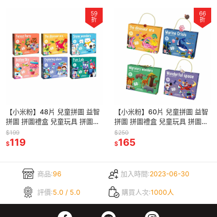
59
66
折
折
【小米粉】48片 兒童拼圖 益智
【小米粉】60片 兒童拼圖 益智
拼圖 拼圖禮盒 兒童玩具 拼圖教
拼圖 拼圖禮盒 兒童玩具 拼圖教
具 幼兒拼圖 益智玩具 教具 聖誕
具 幼兒拼圖 益智玩具 教具 聖誕
$199
$250
禮物 兒童禮物
119
禮物 兒童禮物
165
$
$
商品:
96
加入時間:
2023-06-30
評價:
5.0 / 5.0
購買人次:
1000人