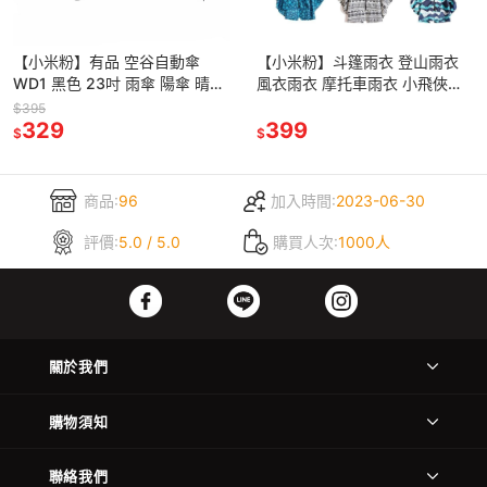
【小米粉】有品 空谷自動傘
【小米粉】斗篷雨衣 登山雨衣
WD1 黑色 23吋 雨傘 陽傘 晴雨
風衣雨衣 摩托車雨衣 小飛俠雨
傘 折疊傘 抗UV 防曬 正向傘
衣 超輕量雨衣 機車雨衣 一件式
$395
329
雨衣 兒童雨衣 背包客雨衣
399
$
$
商品:
96
加入時間:
2023-06-30
評價:
5.0 / 5.0
購買人次:
1000人
關於我們
購物須知
聯絡我們