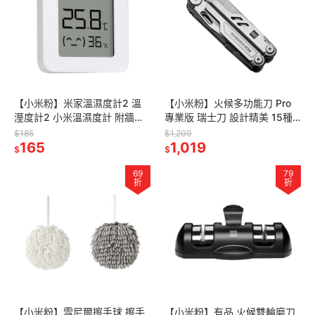
【小米粉】米家溫濕度計2 溫
【小米粉】火候多功能刀 Pro
溼度計2 小米溫濕度計 附牆貼
專業版 瑞士刀 設計精美 15種
溫度計 溼度計 監測 溫度 濕度
功能 經久耐用 小巧便捷
$185
$1,209
溫濕度測量 溫濕度計
165
1,019
$
$
69
79
折
折
【小米粉】雪尼爾擦手球 擦手
【小米粉】有品 火候雙輪磨刀