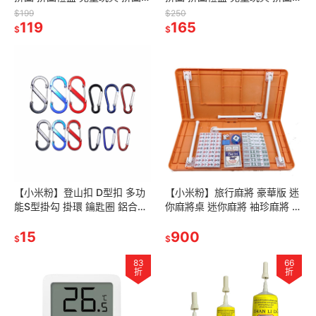
具 幼兒拼圖 益智玩具 教具 聖
具 幼兒拼圖 益智玩具 教具 聖
$199
$250
誕禮物 兒童禮物
119
誕禮物 兒童禮物
165
$
$
【小米粉】登山扣 D型扣 多功
【小米粉】旅行麻將 豪華版 迷
能S型掛勾 掛環 鑰匙圈 鋁合金
你麻將桌 迷你麻將 袖珍麻將 旅
登山扣 掛勾 露營扣 8字扣 背包
行麻將 小型麻將 麻將桌 麻將桌
掛扣 D型扣環 S型扣環
15
遊 可折疊 附骰子
900
$
$
83
66
折
折