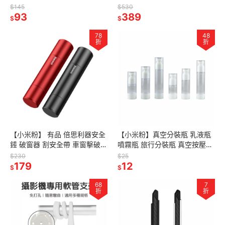
具 幼兒拼圖 益智玩具 教具 聖
視耳勺採耳棒 高清鏡頭式掏耳
$145
$530
誕禮物 兒童禮物
93
組 內視鏡掏耳組
389
$
$
78
48
折
折
【小米粉】 有品 倍思利器安全
【小米粉】真空分裝瓶 乳液瓶
錘 破窗器 割安全帶 車窗擊破器
噴霧瓶 旅行分裝瓶 真空按壓瓶
安全割刀 玻璃擊破器 安全錘 逃
AS噴霧瓶 真空瓶 噴瓶 乳液 旅
$230
$25
生錘 安全帶割刀緊急逃生
179
行分裝瓶
12
$
$
68
7
折
折