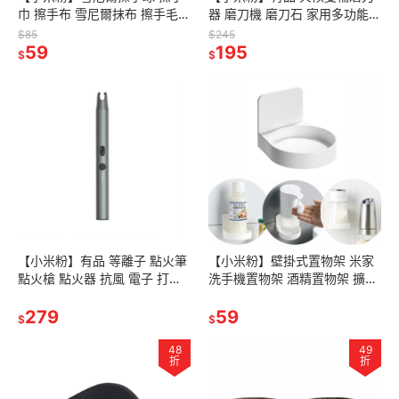
巾 擦手布 雪尼爾抹布 擦手毛巾
器 磨刀機 磨刀石 家用多功能磨
掛式擦手毛巾 吸水抹布 擦手球
刀器 磨菜刀 廚房用品 不銹鋼
$85
$245
擦手 廚房抹布擦手巾
59
金剛石 火侯磨刀器
195
$
$
【小米粉】有品 等離子 點火筆
【小米粉】壁掛式置物架 米家
點火槍 點火器 抗風 電子 打火
洗手機置物架 酒精置物架 擴香
機 防風 點火器 USB 充電 戶外
瓶壁掛架 漱口杯架 飾品置物架
點火
279
圓形置物架 瓶罐置物架 調味罐
59
$
$
48
49
折
折