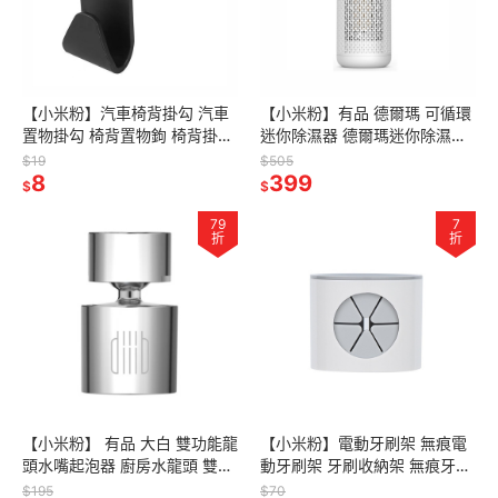
【小米粉】汽車椅背掛勾 汽車
【小米粉】有品 德爾瑪 可循環
置物掛勾 椅背置物鉤 椅背掛勾
迷你除濕器 德爾瑪迷你除濕器
後座掛勾 掛鉤 車用掛勾 汽車掛
小型迷你除濕盒 除濕器 防潮 抽
$19
$505
鉤 掛勾 椅背掛鉤 掛鉤
8
濕 去濕
399
$
$
79
7
折
折
【小米粉】 有品 大白 雙功能龍
【小米粉】電動牙刷架 無痕電
頭水嘴起泡器 廚房水龍頭 雙功
動牙刷架 牙刷收納架 無痕牙刷
能起泡器 雙水花模式 17項專利
架 電動牙刷座 固定架 牙刷座
$195
$70