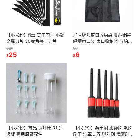
【小米粉】fizz 美工刀片 小號
加厚網眼束口收納袋 收納網袋
金屬刀片 30度角美工刀片
網眼束口袋 束口收納袋 收納袋
旅行收納袋 網袋 網眼袋 束口袋
$29
$9
25
收納網袋
6
$
$
【小米粉】有品 採耳棒 R1 升
【小米粉】萬用刷 細節刷 毛刷
級版 專用原廠配件
刷子 汽車美容 縫隙刷 清潔刷