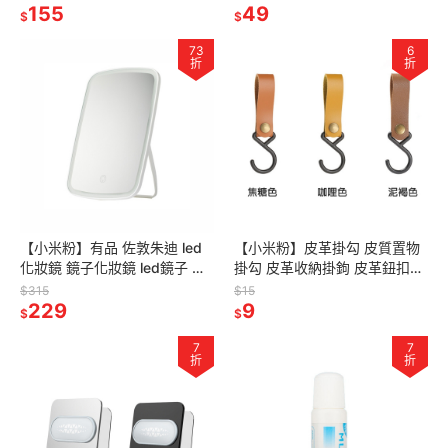
防濺水 過濾嘴
155
牙刷架 牙刷筒
49
$
$
73
6
折
折
【小米粉】有品 佐敦朱迪 led
【小米粉】皮革掛勾 皮質置物
化妝鏡 鏡子化妝鏡 led鏡子 美
掛勾 皮革收納掛鉤 皮革鈕扣掛
妝鏡 智能化妝鏡 帶燈化妝鏡 補
鉤 S型掛鈎 戶外掛勾 露營繩扣
$315
$15
光化妝鏡
229
收納 露營 掛勾 鑰匙扣
9
$
$
7
7
折
折