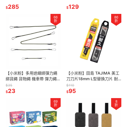
縫隙刷 多功能細節刷 洗車工具
285
清潔 保養
129
$
$
66
86
折
折
【小米粉】多用途綑綁彈力繩
【小米粉】田島 TAJIMA 美工
綁貨繩 貨物繩 機車帶 彈力繩
刀刀片18mm L型替換刀片 耐
雙勾彈力繩 彈力帶 綁繩 綁帶
用型 刀片 密刃 黑刃 LB50DH
$35
$110
雙勾 帳篷拉繩 露營繩
23
CB50RBKH
95
$
$
69
8
折
折