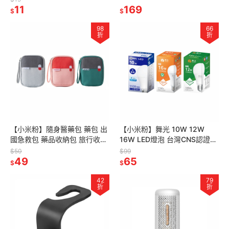
金屬中性筆
11
L561 L579
169
$
$
98
66
折
折
【小米粉】隨身醫藥包 藥包 出
【小米粉】舞光 10W 12W
國急救包 藥品收納包 旅行收納
16W LED燈泡 台灣CNS認證
包 收納包 旅行收納 藥品收納
無藍光 E27燈座 燈泡 燈球 省
$50
$99
藥盒 小收納包 戶外急救包
49
電 環保節能
65
$
$
42
79
折
折