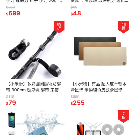
手刀 螺絲刀 鉗子 小刀 木鋸 多
緻霧化 噴霧罐 環保瓶身 霧化噴
功能活動扳手 野外露營組合工
霧瓶 按壓式噴霧器 澆花噴壺 精
$859
$69
具
699
噴霧瓶 氣壓式噴瓶高壓噴霧
48
$
$
69
46
折
折
【小米粉】多彩圓圈魔術貼綁
【小米粉】有品 超大皮革軟木
帶 300cm 魔鬼氈 綁帶 束帶 黏
滑鼠墊 米物純色皮紋滑鼠墊 滑
扣帶 粘扣帶 束線帶 綁物帶 魔
鼠墊
$115
$559
鬼氈貼 強力魔術貼
79
255
$
$
7
折