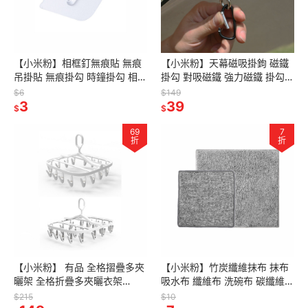
【小米粉】相框釘無痕貼 無痕
【小米粉】天幕磁吸掛鉤 磁鐵
吊掛貼 無痕掛勾 時鐘掛勾 相框
掛勾 對吸磁鐵 強力磁鐵 掛勾
掛勾 畫框掛勾 牆面無痕貼釘 無
萬用掛勾 扣環 磁鐵 露營掛勾
$6
$149
痕釘
3
帳篷 露營 戶外野營 附D扣
39
$
$
69
7
折
折
【小米粉】 有品 全格摺疊多夾
【小米粉】竹炭纖維抹布 抹布
曬架 全格折疊多夾曬衣架
吸水布 纖維布 洗碗布 碳纖維布
360°旋轉 曬衣架 曬衣夾 16夾
廚房抹布 吸水抹布 洗碗布 竹炭
$215
$10