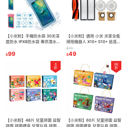
【小米粉】手機防水袋 30米深
【小米粉】適用 小米 米家全能
度防水 IPX8防水袋 專供潛水
掃拖機器人 X10+ S10+ 追覓
手機防水套 防水袋 防水手機袋
L10S Prime 配件 濾網 拖布 邊
$70
游泳手機袋 7.2吋皆可
99
刷 主刷
49
$
$
6
66
折
折
【小米粉】48片 兒童拼圖 益智
【小米粉】60片 兒童拼圖 益智
拼圖 拼圖禮盒 兒童玩具 拼圖教
拼圖 拼圖禮盒 兒童玩具 拼圖教