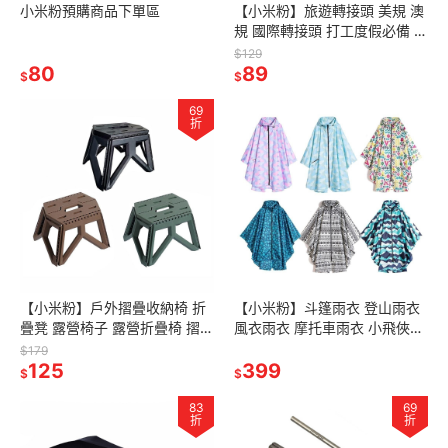
小米粉預購商品下單區
【小米粉】旅遊轉接頭 美規 澳
規 國際轉接頭 打工度假必備 一
轉二插 三腳插頭 轉換插座 二腳
$129
80
扁插頭 轉換器 三插 二插
89
$
$
69
折
【小米粉】戶外摺疊收納椅 折
【小米粉】斗篷雨衣 登山雨衣
疊凳 露營椅子 露營折疊椅 摺疊
風衣雨衣 摩托車雨衣 小飛俠雨
椅 小凳子 椅凳 板凳 馬扎方凳
衣 超輕量雨衣 機車雨衣 一件式
$179
露營手提塑料凳 小矮凳
125
雨衣 兒童雨衣 背包客雨衣
399
$
$
83
69
折
折