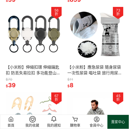
$
$
56
73
折
折
【小米粉】伸縮扣環 伸縮鑰匙
【小米粉】應急尿袋 隨身尿袋
扣 防丟失易拉扣 多功能登山扣
一次性尿袋 嘔吐袋 旅行用尿袋
鑰匙圈 鑰匙扣 萬用扣 伸縮扣
登山尿袋 外出尿袋 隨身煙灰袋
$70
$11
掛勾 吊扣 露營扣
39
攜帶式尿袋 兒童應急尿袋
8
$
$
67
45
折
折
賣家中心
首頁
我的收藏
我的通知
購物車
會員中心