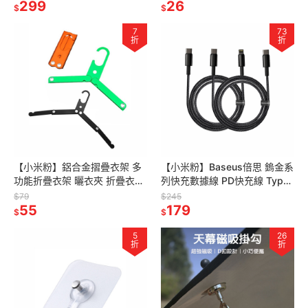
聖誕禮物 兒童禮物
299
行李綁帶 貨物綑綁帶 手提綁帶
26
$
$
7
73
折
折
【小米粉】鋁合金摺疊衣架 多
【小米粉】Baseus倍思 鎢金系
功能折疊衣架 曬衣夾 折疊衣架
列快充數據線 PD快充線 Type-
收納衣架 輕便式 鋁合金 露營
C to Type-C 傳輸線 數據線 充
$79
$245
登山 旅行 衣架
55
電線
179
$
$
5
26
折
折