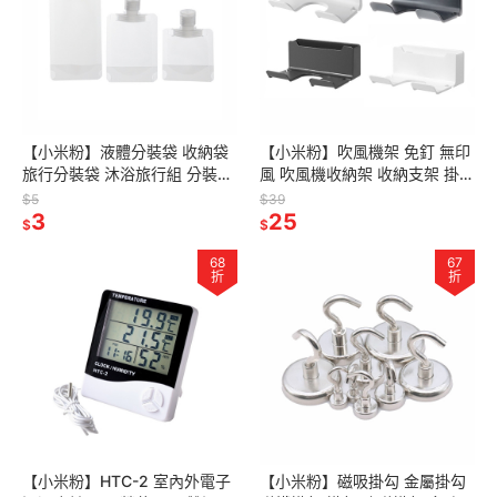
【小米粉】液體分裝袋 收納袋
【小米粉】吹風機架 免釘 無印
旅行分裝袋 沐浴旅行組 分裝袋
風 吹風機收納架 收納支架 掛勾
分裝包 液體收納袋 旅行袋 盥洗
掛架 吹風機架 收納架 置物架
$5
$39
分裝袋 旅行攜便袋
3
適用戴森dyson吹風機
25
$
$
68
67
折
折
【小米粉】HTC-2 室內外電子
【小米粉】磁吸掛勾 金屬掛勾