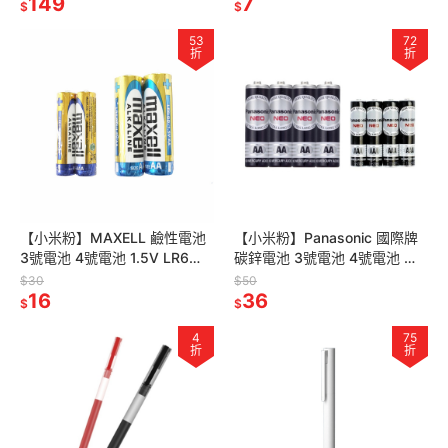
24夾 曬衣服夾
149
抹布 洗碗抹布 清潔抹布
7
$
$
53
72
折
折
【小米粉】MAXELL 鹼性電池
【小米粉】Panasonic 國際牌
3號電池 4號電池 1.5V LR6
碳鋅電池 3號電池 4號電池 普
LR03 遙控器電池 手電筒電池
通電池 乾電池 三號電池 四號電
$30
$50
16
池 AA AAA
36
$
$
4
75
折
折