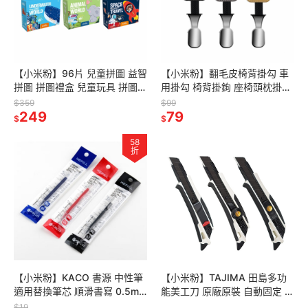
【小米粉】96片 兒童拼圖 益智
【小米粉】翻毛皮椅背掛勾 車
拼圖 拼圖禮盒 兒童玩具 拼圖教
用掛勾 椅背掛鉤 座椅頭枕掛勾
具 幼兒拼圖 益智玩具 教具 聖
汽車掛勾 椅背收納 車用收納 車
$359
$99
誕禮物 兒童禮物
249
內掛鉤 車用置物
79
$
$
58
折
【小米粉】KACO 書源 中性筆
【小米粉】TAJIMA 田島多功
適用替換筆芯 順滑書寫 0.5mm
能美工刀 原廠原裝 自動固定 螺
適用ROCKET 菁點低重心按動
旋固定 自動收刀 18mm L560
$19