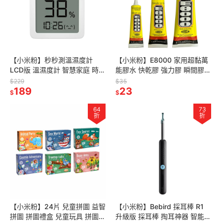
【小米粉】秒秒測溫濕度計
【小米粉】E8000 家用超黏萬
LCD版 溫濕度計 智慧家庭 時間
能膠水 快乾膠 強力膠 瞬間膠
顯示 LCD顯示 電子時鐘 溫度計
萬用膠 防水膠 E8000
$229
$35
濕度計 溫濕度顯示器
189
ZHANLIDA 鞋子黏著劑
23
$
$
64
73
折
折
【小米粉】24片 兒童拼圖 益智
【小米粉】Bebird 採耳棒 R1
拼圖 拼圖禮盒 兒童玩具 拼圖教
升級版 採耳棒 掏耳神器 智能可