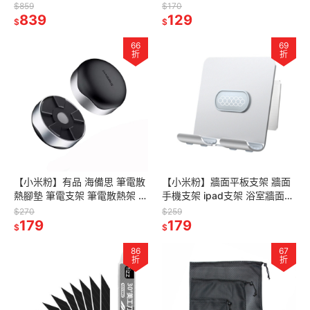
刀 尖嘴鉗 木鋸 開瓶刀 細線鉗
眠眼罩
$859
$170
10種功能
839
129
$
$
66
69
折
折
【小米粉】有品 海備思 筆電散
【小米粉】牆面平板支架 牆面
熱腳墊 筆電支架 筆電散熱架 筆
手機支架 ipad支架 浴室牆面壁
記型電腦散熱器 筆電散熱腳墊
掛式支架 浴室平板支架 免打孔
$270
$259
可用於MacBook
179
粘貼支架 牆面充電支架
179
$
$
86
67
折
折