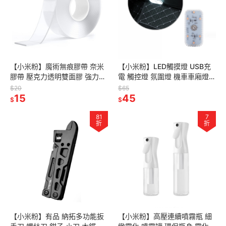
【小米粉】魔術無痕膠帶 奈米
【小米粉】LED觸摸燈 USB充
膠帶 壓克力透明雙面膠 強力無
電 觸控燈 氛圍燈 機車車廂燈
痕貼 萬能無痕貼 壓克力雙面膠
汽車觸摸燈 觸控感應照明燈 車
$20
$65
無痕強力膠帶 新型壓克力膠
15
廂燈 照明燈 置物箱燈
45
$
$
81
7
折
折
【小米粉】有品 納拓多功能扳
【小米粉】高壓連續噴霧瓶 細