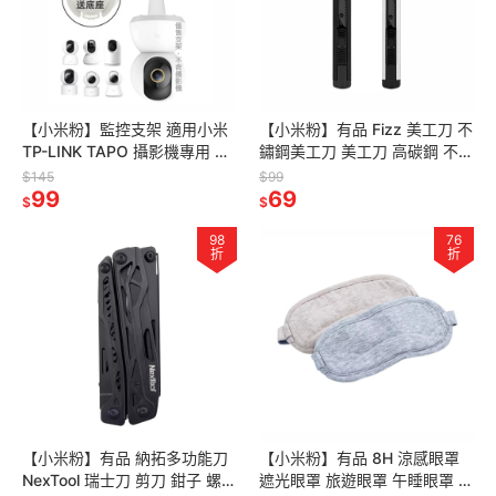
【小米粉】監控支架 適用小米
【小米粉】有品 Fizz 美工刀 不
TP-LINK TAPO 攝影機專用 監
鏽鋼美工刀 美工刀 高碳鋼 不銹
視器支架嬰兒床 搖籃 窗簾桿安
鋼 文具 美勞作 刀子 裁刀 裁割
$145
$99
裝 攝影機軟管支架
99
刀 辦公小刀
69
$
$
98
76
折
折
【小米粉】有品 納拓多功能刀
【小米粉】有品 8H 涼感眼罩
NexTool 瑞士刀 剪刀 鉗子 螺絲
遮光眼罩 旅遊眼罩 午睡眼罩 舒