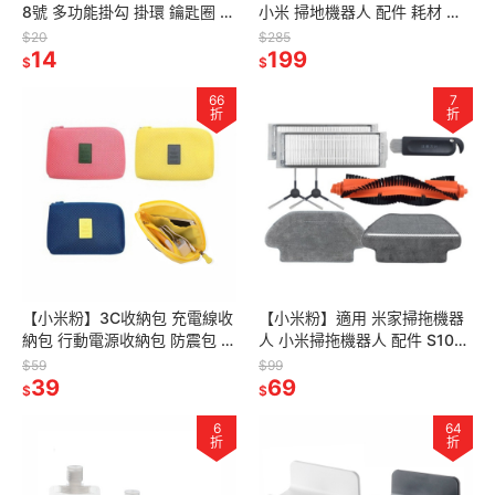
8號 多功能掛勾 掛環 鑰匙圈 鋁
小米 掃地機器人 配件 耗材 主
合金登山扣 掛勾 露營扣背包掛
刷 塵盒濾網 主刷罩 邊刷S5
$20
$285
扣 D型扣環 D型扣
14
MAX S6 Maxv
199
$
$
66
7
折
折
【小米粉】3C收納包 充電線收
【小米粉】適用 米家掃拖機器
納包 行動電源收納包 防震包 耳
人 小米掃拖機器人 配件 S10
機收納 零錢包 收納包 旅行收納
3C 耗材 邊刷 主刷 抹布 乾溼分
$59
$99
包 手機收納袋 防摔包
39
離抹布 塵盒濾網
69
$
$
6
64
折
折