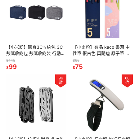
【小米粉】隨身3C收納包 3C
【小米粉】有品 kaco 書源 中
數碼收納包 數碼收納袋 行動電
性筆 復古色 莫蘭迪 原子筆 復
源收納包 充電線收納包 隨身
古色原子筆 莫蘭迪筆 彩色中性
$145
$95
3C收納包 多功能收納包
99
筆 復古色中性筆
75
$
$
96
68
折
折