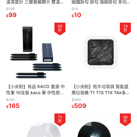
溫濕度計 三層螢幕顯示 雙溫度
磁鐵掛勾 掛勾 強磁掛勾 多功能
溫度計 濕度計 帶探頭 家用溫度
掛勾 磁吸鉤 磁性掛勾 強力磁鐵
$145
$15
計 時間萬年曆鬧鐘溫度
99
掛鉤 強力磁鐵掛勾組
10
$
$
89
79
折
折
【小米粉】有品 KACO 書源 中
【小米粉】拓牛垃圾袋 智能感
性筆 10支裝 kaco 筆 中性原子
應垃圾桶 T1 T1S T1X TAir系列
筆 好寫原子筆
專用 拓牛垃圾盒 拓牛專用垃圾
$185
$645
165
盒 拓牛專用垃圾袋
509
$
$
75
69
折
折