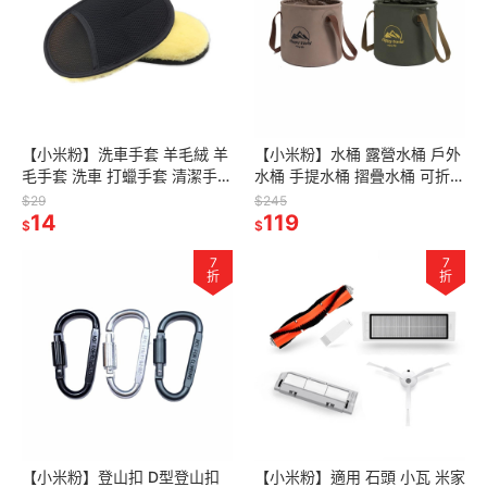
【小米粉】洗車手套 羊毛絨 羊
【小米粉】水桶 露營水桶 戶外
毛手套 洗車 打蠟手套 清潔手套
水桶 手提水桶 摺疊水桶 可折疊
玻璃擦 擦車手套 短毛 仿羊毛
水桶 旅行水桶 圓形折疊水桶 折
$29
$245
輪框 擦車 輪框 玻璃
14
疊盆 戶外水桶
119
$
$
7
7
折
折
【小米粉】登山扣 D型登山扣
【小米粉】適用 石頭 小瓦 米家