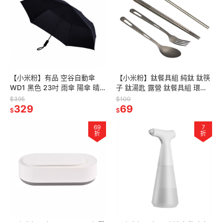
【小米粉】有品 空谷自動傘
【小米粉】鈦餐具組 純鈦 鈦筷
WD1 黑色 23吋 雨傘 陽傘 晴
子 鈦湯匙 露營 鈦餐具組 環保
雨傘 折疊傘 抗UV 防曬 正向傘
餐具 隨身餐具 野餐餐具 純鈦環
$395
$100
329
保吸管 純鈦筷子 可客製
69
$
$
69
7
折
折