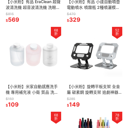
【小米粉】有品 EraClean 超聲
【小米粉】有品 小達自動噴壺
波清洗機 超音波清洗機 洗眼鏡
電動噴水 噴霧瓶 2種噴灑模式
機 眼鏡清洗機 洗假牙
消毒槍 灑水 澆花 酒精 消毒 清
$815
$470
569
潔 噴水 噴槍
329
$
$
68
52
折
折
【小米粉】米家自動感應洗手
【小米粉】旋轉平板支架 全金
機 專用補充液 小衛 質品 洗手
屬 碳素鋼 旋轉支架 追劇神器
液 泡沫抑菌洗手液 胺基酸泡沫
摺疊平板支架 手機支架 直播
$159
$285
洗手液 地中海無花果洗手液
109
360度旋轉 機械聲感
149
$
$
68
78
折
折