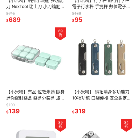
【小米粉】納拓小戰艦 多功能
【小米粉】行李秤 旅行行李秤
刀 NexTool 瑞士刀 小刀鑰匙圈
電子行李秤 手提秤 數位電子秤
多功能鑰匙圈
不銹鋼行李秤 包裹秤 旅行電子
$715
$139
689
秤 快遞秤 磅秤 50kg
95
$
$
69
折
【小米粉】有品 佐敦朱迪 隨身
【小米粉】 納拓隨身多功能刀
迷你密封藥盒 藥盒分裝盒 旅行
10種功能 口袋便攜 安全鎖定
藥盒 分裝藥盒 防潮藥盒 獨立分
精密沖裁 折疊刀 瑞士刀 多功能
$199
格藥盒 迷你藥盒 分裝盒
139
刀 剪刀 小刀 多用途刀
319
$
$
89
84
折
折