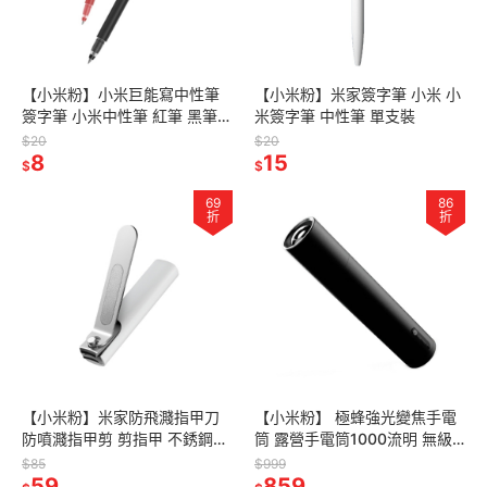
【小米粉】小米巨能寫中性筆
【小米粉】米家簽字筆 小米 小
簽字筆 小米中性筆 紅筆 黑筆
米簽字筆 中性筆 單支裝
原子筆 磨砂筆桿 小米筆 米家簽
$20
$20
字筆
8
15
$
$
69
86
折
折
【小米粉】米家防飛濺指甲刀
【小米粉】 極蜂強光變焦手電
防噴濺指甲剪 剪指甲 不銹鋼指
筒 露營手電筒1000流明 無級
甲刀 不銹鋼指甲剪
變焦設計 六檔模式一鍵切換的
$85
$999
59
手電筒
859