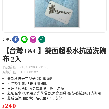
分享 :
【台灣T&C】雙面超吸水抗菌洗碗
布 2入
商品編號：P1043208871596
原始貨號：H-TG001X2
最新科技米字型分割開纖處理
不易掉毛屑,延長使用期限
三角形稜角斷面更易清除污垢＇油垢
超強吸水力,適用於光學儀器,家庭廚房-碗盤擦拭,鍋具清潔用
此成品添加國際知名抗菌AGIS成份
240
$