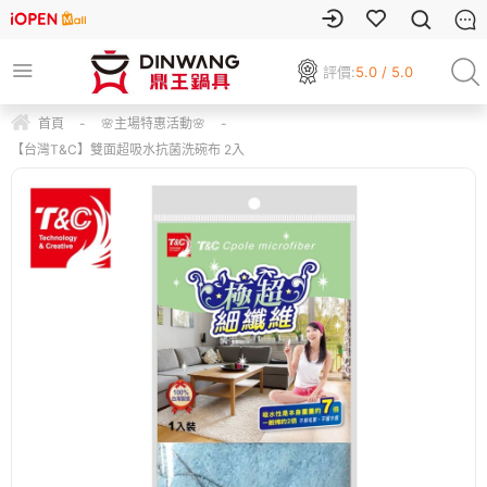
評價:
5.0 / 5.0
首頁
-
🌸主場特惠活動🌸
-
【台灣T&C】雙面超吸水抗菌洗碗布 2入