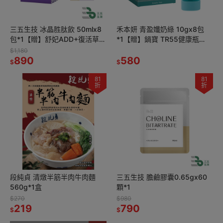
三五生技 冰晶胜肽飲 50mlx8
禾本妍 青盈孅奶綠 10gx8包
包*1【贈】舒妃ADD+復活草修
*1【贈】鍋寶 TR55健康瓶
護護手霜 60ml*1
550ML*1 (黃色/淺藍綠 任選)
$1,180
890
580
$
$
81
81
折
折
段純貞 清燉半筋半肉牛肉麵
三五生技 膽鹼膠囊0.65gx60
560g*1盒
顆*1
$270
$980
219
790
$
$