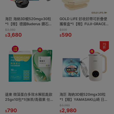
海巨 海納3D蜆520mgx30粒
GOLD LIFE 好收好帶可折疊便
*1【贈】德國Buderus 鑽石可
攜餐盒*1【贈】FUJI-GRACE
立鍋系列_28cm深炒鍋(含蓋)-
富士雅麗 陶瓷筷禮盒組(五雙
$3,980
$599
淺木紋*1
3,680
入)*1(顏色隨機
590
$
$
75
折
遠東 微藻蛋白多效水解肌能飲
海巨 海納3D蜆520mgx30粒
25gx10包*1(抹茶/青蘋果 任
*1【贈】YAMASAKI山崎 日式
選)【贈】三五生技 孅孅茶
迷你破壁豆漿機 600ml*1
$3,980
3.5gx7包*1
790
2,980
$
$