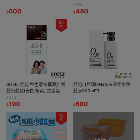
Mr.Pro羅布先生 茶樹清香洗衣
SOFEI舒妃 7玻水潤護髮霜
$750
凝膠球*1
600
800ml*1
480
$
$
54
折
SOFEI 舒妃 型色家植萃添加護
舒妃自然匯InNature清零修護
髮染髮霜(蓋白‧植柔) 鉑金黑 自
髮膜300ml*1
然黑褐 夜空紫 自然栗 琥珀棕
$349
190
680
$
$
76
折