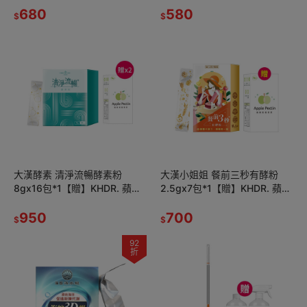
680
580
$
$
大漢酵素 清淨流暢酵素粉
大漢小姐姐 餐前三秒有酵粉
8gx16包*1【贈】KHDR. 蘋果
2.5gx7包*1【贈】KHDR. 蘋果
柑橘果膠15gx4包*2
柑橘果膠15gx4包*1
950
700
$
$
92
折