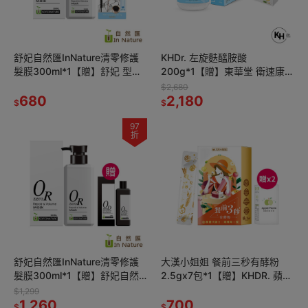
舒妃自然匯InNature清零修護
KHDr. 左旋麩醯胺酸
髮膜300ml*1【贈】舒妃 型色
200g*1【贈】東華堂 衛速康
家定型棒*1 (款式任選)
EX 500mgx30顆*2
$2,680
680
2,180
$
$
97
折
舒妃自然匯InNature清零修護
大漢小姐姐 餐前三秒有酵粉
髮膜300ml*1【贈】舒妃自然
2.5gx7包*1【贈】KHDR. 蘋果
匯InNature清零屑抗屑洗髮精
柑橘果膠15gx4包*2
$1,299
250ml*1
1,260
700
$
$