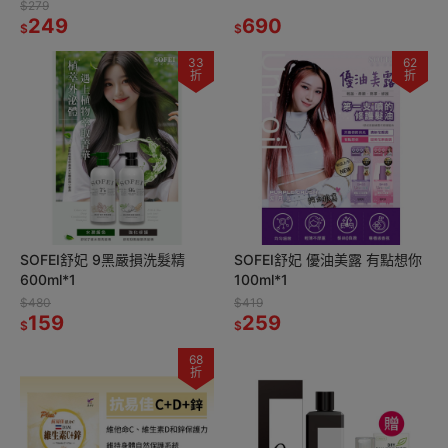
辣豬肉絲*1 效期2026.10.16
修護安瓶精華10ml*1
$279
249
690
$
$
33
62
折
折
SOFEI舒妃 9黑嚴損洗髮精
SOFEI舒妃 優油美露 有點想你
600ml*1
100ml*1
$480
$419
159
259
$
$
68
折