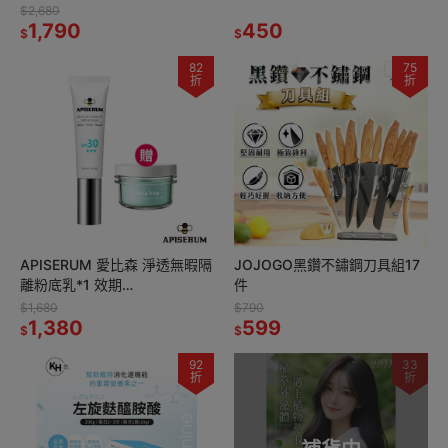
$2,680
1,790
450
$
$
82
75
折
折
APISERUM 愛比森 淨透無暇隔
JOJOGO黑鑽不鏽鋼刀具組17
離粉底乳*1 效期
件
2027.4.2【贈】Maria Von 輕
$1,680
$790
盈美肌卸妝膏*1
1,380
599
$
$
92
33
折
折