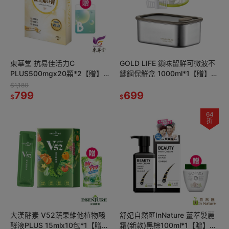
東華堂 抗易佳活力C
GOLD LIFE 鎖味留鮮可微波不
PLUS500mgx20顆*2【贈】
鏽鋼保鮮盒 1000ml*1【贈】闔
KHDr.日舒萃然B 膠囊
樂泰 新一拉轉切碎攪拌器
$1,180
430mgx30粒*1
799
900ml綠色*1
699
$
$
64
折
大漢酵素 V52蔬果維他植物醱
舒妃自然匯InNature 薑萃髮麗
酵液PLUS 15mlx10包*1【贈】
霜(新款)黑棕100ml*1【贈】