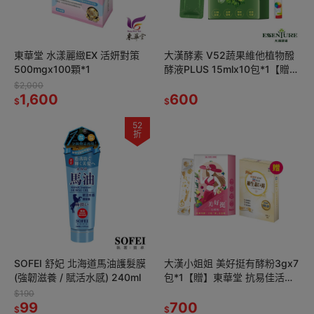
東華堂 水漾麗緻EX 活妍對策
大漢酵素 V52蔬果維他植物醱
500mgx100顆*1
酵液PLUS 15mlx10包*1【贈】
德之寶 全日綜合維生素發泡錠
$2,000
1,600
15錠*1
600
$
$
52
折
SOFEI 舒妃 北海道馬油護髮膜
大漢小姐姐 美好挺有酵粉3gx7
(強韌滋養 / 賦活水感) 240ml
包*1【贈】東華堂 抗易佳活力
C PLUS500mgx20顆*1
$190
99
700
$
$