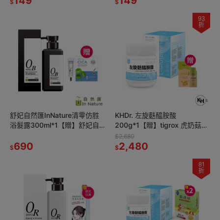
149
149
$
$
93
折
舒妃自然匯InNature清零仿胜
KHDr. 左旋麩醯胺酸
浴髮露300ml*1【贈】舒妃自
200g*1【贈】tigrox 虎奶菇養
然匯 積雪草舒緩涼感頭皮敷膜
氣飲20mlx12包*1
$2,680
16mlx3*1
690
2,480
$
$
81
折