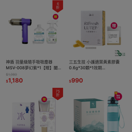
6
折
神盾 羽量級隨手吸吸塵器
三五生技 小護適葉黃素膠囊
MSV-008夢幻紫*1【贈】闔樂
0.6g*30顆*1效期
泰 除臭抗菌地板清潔劑
2026.12.30【贈】三五生技 膽
$1,980
500ml*1
1,180
鹼膠囊0.65gx60顆*1
990
$
$
75
折