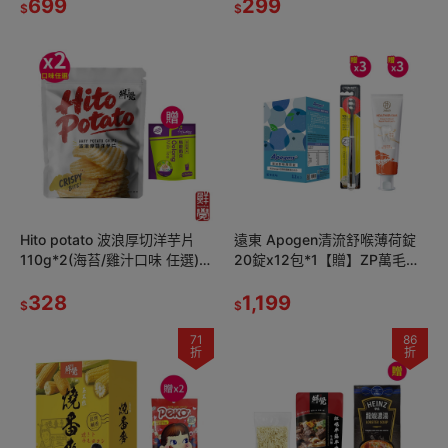
699
厚豬肉乾蜜汁*1
299
$
$
Hito potato 波浪厚切洋芋片
遠東 Apogen清流舒喉薄荷錠
110g*2(海苔/雞汁口味 任選)
20錠x12包*1【贈】ZP萬毛旗
【贈】日出茶太 烏龍奶茶
艦牙刷+JDST珍朵絲特 齒齦保
20gX10包*1
328
健龍血修護牙膏(各3)
1,199
$
$
71
86
折
折