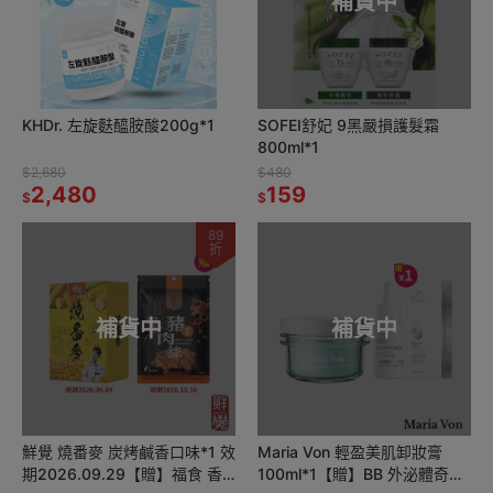
補貨中
KHDr. 左旋麩醯胺酸200g*1
SOFEI舒妃 9黑嚴損護髮霜
800ml*1
$2,680
$480
2,480
159
$
$
89
折
補貨中
補貨中
鮮覺 燒番麥 炭烤鹹香口味*1 效
Maria Von 輕盈美肌卸妝膏
期2026.09.29【贈】福食 香
100ml*1【贈】BB 外泌體奇蹟