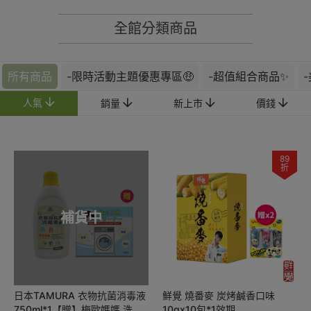
全館分類商品
所有商品
-限時活動主題優惠專區🤑
-超值組合商品✨
人氣
銷量
新上市
價錢
89
折
補貨中
日本TAMURA 衣物抗菌消毒液
鮮覺 燒番麥 炭烤鹹香口味
750ml*1【贈】梅歐媽媽 洗衣
10gx10包*1效期