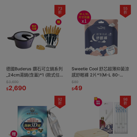
73
55
折
折
德國Buderus 鑽石可立鍋系列
Sweetie Cool 舒芯超薄抑菌涼
_24cm湯鍋(含蓋)*1 (款式任選)
感舒眠褲 2片*1(M-L 80-
【贈】JOJOGO黑鑽不鏽鋼刀
105cm/XL 90-115cm 尺寸任
$3,690
$89
具組17件*1
2,690
選)
49
$
$
92
98
折
折