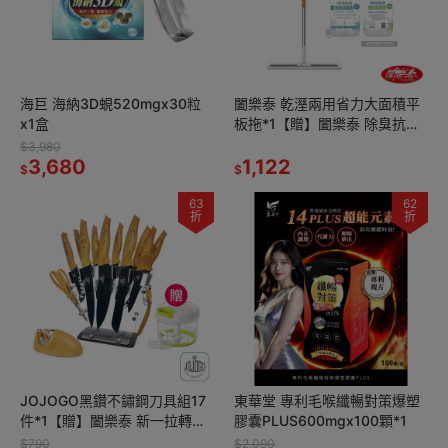
海巨 海納3D蜆520mgx30粒
闔樂泰 乾溼兩用省力大面積平
x1盒
板拖*1【贈】闔樂泰 除臭抗菌
地板清潔劑500ml*1
$3,980
3,680
1,122
$
$
63
62
折
折
JOJOGO黑鑽不鏽鋼刀具組17
東華堂 專利毛喉纖暢對策爆塑
件*1【贈】闔樂泰 新一拉轉切
膠囊PLUS600mgx100顆*1
碎攪拌器900ml綠色*1
$790
$2,090