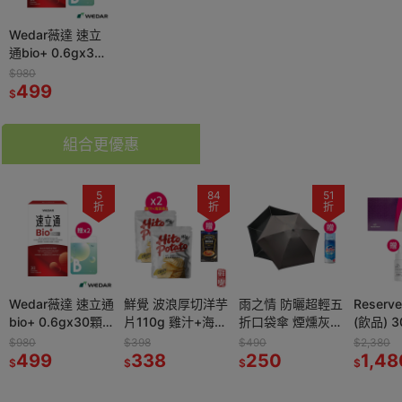
Wedar薇達 速立
通bio+ 0.6gx30
顆*1【贈】KHDr.
$980
日舒萃然B膠囊
499
$
430mgx30粒*2
組合更優惠
5
84
51
折
折
折
Wedar薇達 速立通
鮮覺 波浪厚切洋芋
雨之情 防曬超輕五
Reser
bio+ 0.6gx30顆
片110g 雞汁+海苔
折口袋傘 煙燻灰
(飲品) 3
*1【贈】KHDr.日
各1【贈】HEINZ
*1【贈】Mr.Pro羅
*1效期
$980
$398
$490
$2,380
舒萃然B膠囊
499
亨氏 龍蝦濃湯
338
布先生 超微米清潔
250
2027.1
1,48
$
$
$
$
430mgx30粒*2
1L*1 效期
慕斯 450ml*1
外泌體
2027.3.23
瓶精華10