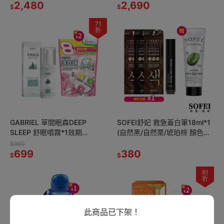
蓋)-淺木紋*1
2,480
烤保鮮盒(雙層)980ml*1
2,690
$
$
71
折
GABRIEL 草間眠森DEEP
SOFEI舒妃 救急蓋白筆18ml*1
SLEEP 舒眠噴霧*1效期
(自然黑/自然栗/琥珀棕 顏色任
27.2.9【贈】HSAE 精選香氛超
選)【贈】舒妃自然匯 綠咖啡強
$990
濃縮洗衣球34顆*2
699
韌防斷落修護霜*1
380
$
$
81
折
此商品已下架！