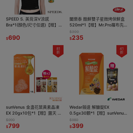
SPEED S. 美背深V涼感
闔樂泰 酷鮮雙子星微烤保鮮盒
Bra*1(顏色/尺寸任選)【贈】
520ml*1【贈】Mr.Pro羅布先
APISERUM 愛比森 胺基酸潔顏
生 壓縮乾濕兩用擦巾 25顆*1
$300
慕斯 100ml*1
690
235
$
$
81
41
折
折
sunVenus 金盞花葉黃素晶凍
Wedar薇達 解醣錠EX
EX 20gx10包*1【贈】露天 漢
0.5gx30顆*1【贈】sunVenus
方蒸氣熱敷眼罩5入*2 (洋甘菊/
青春速孅咖啡 2gx10包*1
$990
$980
人參 各1)
799
399
$
$