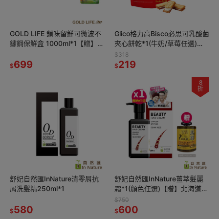
GOLD LIFE 鎖味留鮮可微波不
Glico格力高Bisco必思可乳酸菌
鏽鋼保鮮盒 1000ml*1【贈】超
夾心餅乾*1(牛奶/草莓任選)
能橘 天然全效濃縮洗潔液
【贈】不二家 Peko牛奶糖*1效
$318
1000ml*1
699
期26.12.17
219
$
$
8
折
舒妃自然匯InNature清零屑抗
舒妃自然匯InNature薑萃髮麗
屑洗髮精250ml*1
霜*1(顏色任選)【贈】北海道馬
油強效保濕柔潤洗髮精*1效期
$750
580
2026.10.25
600
$
$