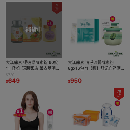
9
折
補貨中
大漢酵素 暢速樂酵素錠 60錠
大漢酵素 清淨流暢酵素粉
*1【贈】瑪莉家族 薰衣草調製
8gx16包*1【贈】舒妃自然匯
蜂蜜 150g*1 效期2026.10.03
InNature 綠咖啡強韌防斷落護
$720
649
髮膜 300ml*1
950
$
$
78
折