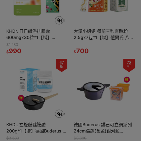
KHDr. 日日纖淨排膠囊
大漢小姐姐 餐前三秒有酵粉
600mgx30粒*1【贈】
2.5gx7包*1【贈】愷爾氏 八孅
sunVenus美型酵素錠
盈漢方草本茶3gx8包*1
$1,280
500mg*20錠*2
990
700
$
$
67
73
折
折
KHDr. 左旋麩醯胺酸
德國Buderus 鑽石可立鍋系列
200g*1【贈】德國Buderus 鑽
24cm湯鍋(含蓋)銀河藍
石可立鍋系列_28cm深炒鍋(含
*1【贈】闔樂泰 酷鮮雙子星微
$3,680
$3,690