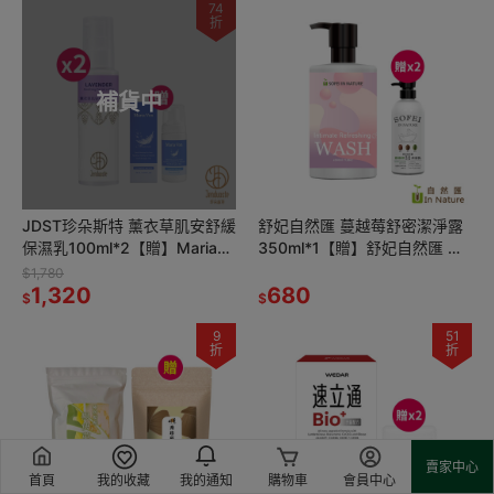
74
折
補貨中
JDST珍朵斯特 薰衣草肌安舒緩
舒妃自然匯 蔓越莓舒密潔淨露
保濕乳100ml*2【贈】Maria
350ml*1【贈】舒妃自然匯 綠
Von 胺基酸潔顏慕斯 30ml*1
咖啡緊緻白皙沐浴乳500ml*2
$1,780
1,320
680
$
$
9
51
折
折
賣家中心
首頁
我的收藏
我的通知
購物車
會員中心