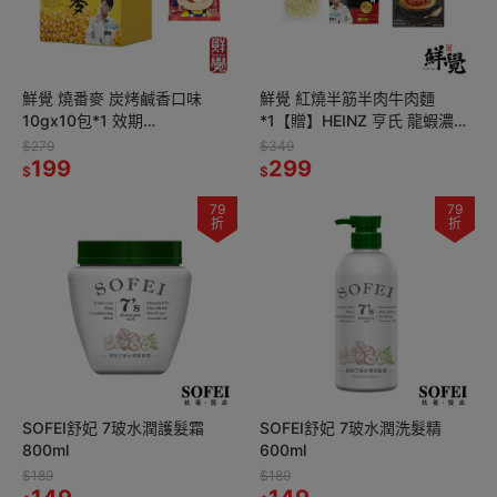
鮮覺 燒番麥 炭烤鹹香口味
鮮覺 紅燒半筋半肉牛肉麵
10gx10包*1 效期
*1【贈】HEINZ 亨氏 龍蝦濃湯
2026.9.29【贈】不二家 Peko
LOBSTER SOUP 1L*1 效期
$279
$349
牛奶糖 72g(袋裝)*2
199
2027.3.23
299
$
$
79
79
折
折
SOFEI舒妃 7玻水潤護髮霜
SOFEI舒妃 7玻水潤洗髮精
800ml
600ml
$189
$189