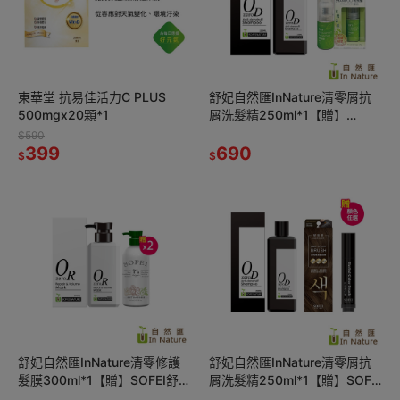
東華堂 抗易佳活力C PLUS
舒妃自然匯InNature清零屑抗
500mgx20顆*1
屑洗髮精250ml*1【贈】
ORRER歐露兒 乾洗髮蜜粉
$590
399
25g*1
690
$
$
舒妃自然匯InNature清零修護
舒妃自然匯InNature清零屑抗
髮膜300ml*1【贈】SOFEI舒妃
屑洗髮精250ml*1【贈】SOFEI
7玻水潤洗髮精600ml*2
舒妃 救急蓋白筆*1 (顏色任選)