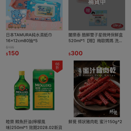
補貨中
日本TAMURA純水濕紙巾
闔樂泰 酷鮮雙子星微烤保鮮盒
16x12cm80抽*5
520ml*1【贈】梅歐媽媽 洗衣
機槽清潔錠10入*1
$195
150
300
$
$
66
折
睦樂 鱈魚肝油(檸檬風
鮮覺 條狀豬肉乾 蜜汁150g*2
味)250ml*1 效期2028.02新貨