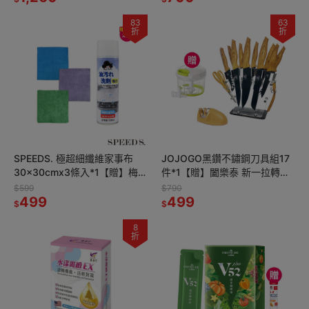
83
63
折
折
SPEEDS. 極超細纖維家事布
JOJOGO黑鑽不鏽鋼刀具組17
30x30cmx3條入*1【贈】梅歐
件*1【贈】闔樂泰 新一拉轉切
媽媽 廚房泡沫油汙清潔劑
碎攪拌器900ml綠色*1
$599
$790
500ml*2
499
499
$
$
8
折