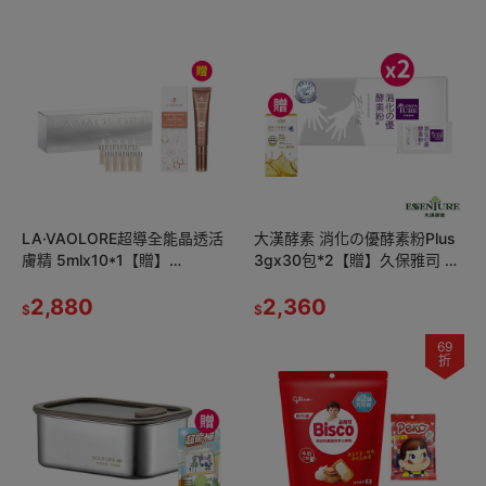
LA·VAOLORE超導全能晶透活
大漢酵素 消化の優酵素粉Plus
膚精 5mlx10*1【贈】
3gx30包*2【贈】久保雅司 黑
APISERUM 愛比森 頂級果仁油
種草紫蘇油軟膠囊 350mgx30
豐澤護唇蜜15ml*1
2,880
顆*1
2,360
$
$
69
折