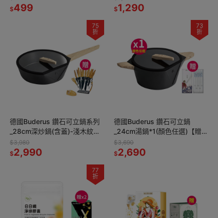
499
1,290
$
$
75
73
折
折
德國Buderus 鑽石可立鍋系列
德國Buderus 鑽石可立鍋
_28cm深炒鍋(含蓋)-淺木紋
_24cm湯鍋*1(顏色任選)【贈】
*1【贈】JOJOGO黑鑽不鏽鋼
FUJI-GRACE 富士雅麗 陶瓷筷
$3,980
$3,690
刀具組17件*1
2,990
禮盒組 靛藍*1
2,690
$
$
77
折