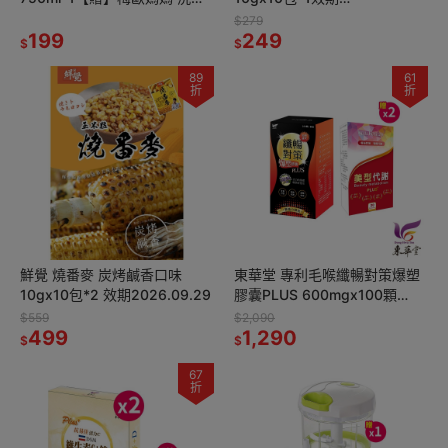
機槽清潔錠10入*1
26.11.16【贈】Glico 格力高
$279
199
Popcan造型棒棒糖3入組*2
249
$
$
89
61
折
折
鮮覺 燒番麥 炭烤鹹香口味
東華堂 專利毛喉纖暢對策爆塑
10gx10包*2 效期2026.09.29
膠囊PLUS 600mgx100顆
*1【贈】sunVenus美型代謝錠
$559
$2,090
499
Plus*2
1,290
$
$
67
折