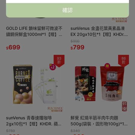
確認
GOLD LIFE 鎖味留鮮可微波不
sunVenus 金盞花葉黃素晶凍
鏽鋼保鮮盒1000ml*1【贈】
EX 20gx10包*1【贈】KHDr.日
Jolly 玩具總動員系列夏季水瓶
舒萃然B膠囊 430mgx30粒*2
$990
藍350ml*1
699
799
$
$
93
86
折
折
sunVenus 青春速孅咖啡
鮮覺 紅燒半筋半肉牛肉麵
2gx10包*1【贈】KHDR. 蘋果
500g(袋裝，固形物100g)*1
柑橘果膠15gx4包*2
效期2027.3.10【贈】魚咬豬
$750
$349