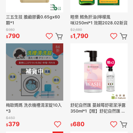
三五生技 膽鹼膠囊0.65gx60
睦樂 鱈魚肝油(檸檬風
顆*1
味)250ml*1 效期2028.02新貨
$980
$2,680
790
1,790
$
$
84
折
補貨中
梅歐媽媽 洗衣機槽清潔錠10入
舒妃自然匯 蔓越莓舒密潔淨露
*3
350ml*1【贈】舒妃自然匯 綠
咖啡緊緻白皙沐浴乳500ml*2
$450
379
680
$
$