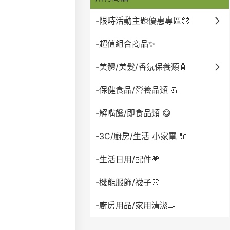
-限時活動主題優惠專區🤑
-超值組合商品✨
-美體/美髮/香氛保養類🧴
-保健食品/營養品類 💪
-解嘴饞/即食品類 😋
-3C/廚房/生活 小家電 🔌
-生活日用/配件💗
-機能服飾/襪子👚
-廚房用品/家用清潔🍳