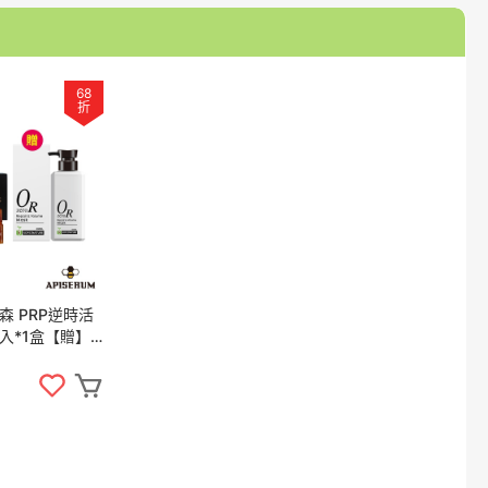
68
折
比森 PRP逆時活
10入*1盒【贈】
ture清零修護髮