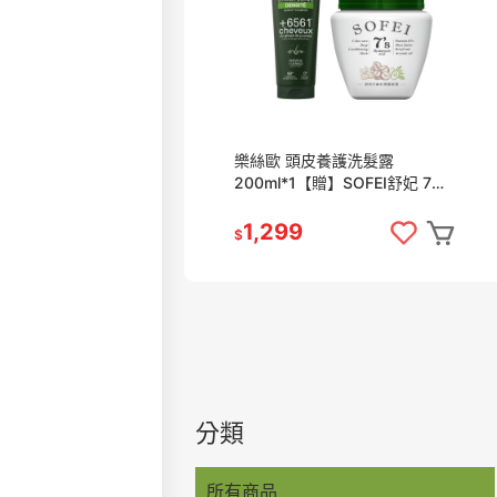
樂絲歐 頭皮養護洗髮露
200ml*1【贈】SOFEI舒妃 7玻
水潤護髮霜800ml*1
1,299
$
分類
所有商品