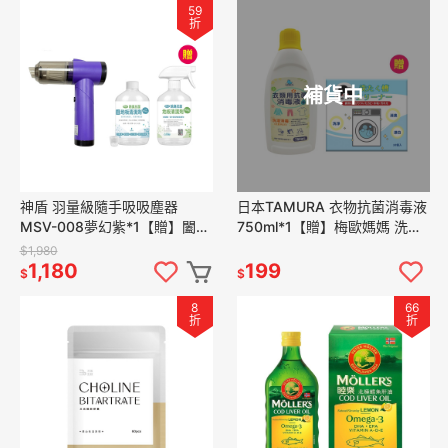
59
折
補貨中
神盾 羽量級隨手吸吸塵器
日本TAMURA 衣物抗菌消毒液
MSV-008夢幻紫*1【贈】闔樂
750ml*1【贈】梅歐媽媽 洗衣
泰 除臭抗菌地板清潔劑
機槽清潔錠10入*1
$1,980
500ml*1
1,180
199
$
$
8
66
折
折