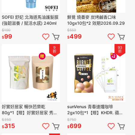
SOFEI 舒妃 北海道馬油護髮膜
鮮覺 燒番麥 炭烤鹹香口味
(強韌滋養 / 賦活水感) 240ml
10gx10包*2 效期2026.09.29
$190
$559
99
499
$
$
9
93
折
折
好實好居家 暢快芭樂乾
sunVenus 青春速孅咖啡
80g*1【贈】好實好居家 秀珍
2gx10包*1【贈】KHDR. 蘋果
菇脆脆50g*1
柑橘果膠15gx4包*2
$350
$750
315
699
$
$