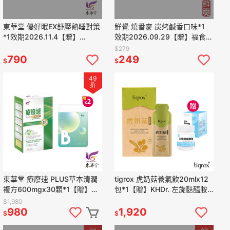
東華堂 優好眠EX舒壓熟睡對策
鮮覺 燒番麥 炭烤鹹香口味*1
*1效期2026.11.4【贈】
效期2026.09.29【贈】福食
GABRIEL草間眠森DEEP
香辣豬肉絲*1 效期2026.10.16
$279
SLEEP舒眠噴霧*1
790
249
$
$
49
折
東華堂 療廢速 PLUS草本清潤
tigrox 虎奶菇養氣飲20mlx12
複方600mgx30顆*1【贈】
包*1【贈】KHDr. 左旋麩醯胺
KHDr.日舒萃然B 膠囊
酸200g*1
$1,980
430mgx30粒*2
980
1,920
$
$