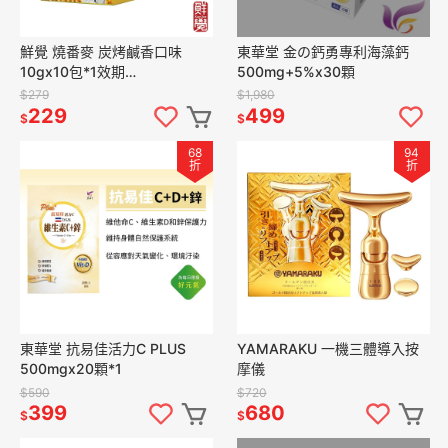
鮮覺 燒番麥 炭烤鹹香口味
東華堂 金の鈣勇專利海藻鈣
10gx10包*1效期
500mg+5%x30顆
26.11.16【贈】Glico 格力高
$279
$1,980
Popcan造型棒棒糖3入組*2
229
499
$
$
68
94
折
折
東華堂 抗易佳活力C PLUS
YAMARAKU 一機三體導入按
500mgx20顆*1
摩儀
$590
$720
399
680
$
$