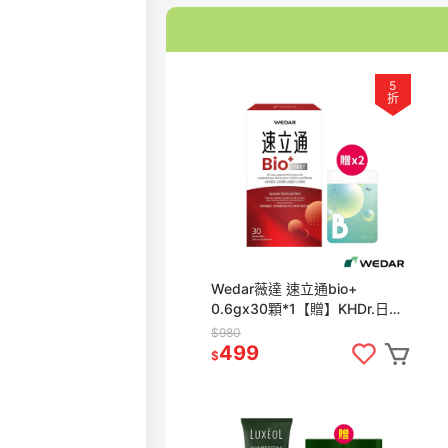
5
折
Wedar薇達 速立通bio+
0.6gx30顆*1【贈】KHDr.日舒
萃然B膠囊 430mgx30粒*2
$980
499
$