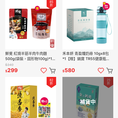
85
折
鮮覺 紅燒半筋半肉牛肉麵
禾本妍 青盈孅奶綠 10gx8包
500g(袋裝，固形物100g)*1
*1【贈】鍋寶 TR55健康瓶
效期2027.3.10【贈】魚咬豬
550ML*1 (黃色/淺藍綠 任選)
$349
厚豬肉乾蜜汁*1
299
580
$
$
82
25
折
折
補貨中