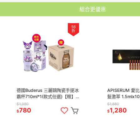
組合更優惠
56
折
德國Buderus 三麗鷗陶瓷手提冰
APISERUM 愛
霸杯710ml*1(款式任選)【贈】
髮激萃 1.5mlx
Dripo ドリポ牧場即溶飲品 咖啡
舒妃自然匯InNa
$1,380
$1,880
牛乳*1
膜*1
780
1,280
$
$