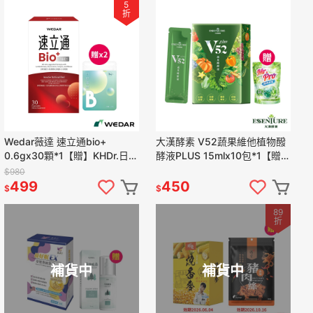
5
折
Wedar薇達 速立通bio+
大漢酵素 V52蔬果維他植物醱
0.6gx30顆*1【贈】KHDr.日舒
酵液PLUS 15mlx10包*1【贈】
萃然B膠囊 430mgx30粒*2
Mr.Pro羅布先生 茶樹清香洗衣
$980
凝膠球*1
499
450
$
$
89
折
補貨中
補貨中