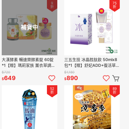
9
75
折
折
補貨中
大漢酵素 暢速樂酵素錠 60錠
三五生技 冰晶胜肽飲 50mlx8
*1【贈】瑪莉家族 薰衣草調製
包*1【贈】舒妃ADD+復活草修
蜂蜜 150g*1 效期2026.10.03
護護手霜 60ml*1
$720
$1,180
649
890
$
$
52
89
折
折