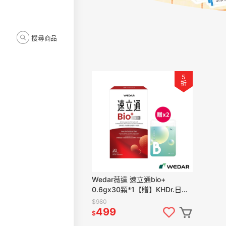
搜尋商品
5
折
Wedar薇達 速立通bio+
0.6gx30顆*1【贈】KHDr.日舒
萃然B膠囊 430mgx30粒*2
$980
499
$