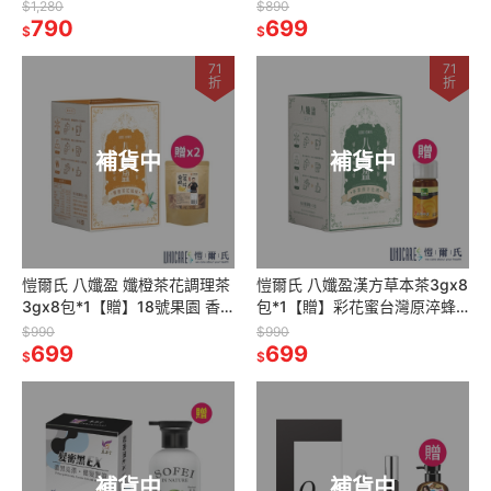
SPEED S. 石墨烯能量舒眠眼罩
妃 馬油柔護調理膠囊28顆/盒
$1,280
$890
藍色*1
790
*1
699
$
$
71
71
折
折
補貨中
補貨中
愷爾氏 八孅盈 孅橙茶花調理茶
愷爾氏 八孅盈漢方草本茶3gx8
3gx8包*1【贈】18號果園 香
包*1【贈】彩花蜜台灣原淬蜂
酥香蕉脆片120g*2
蜜700g*1
$990
$990
699
699
$
$
補貨中
補貨中