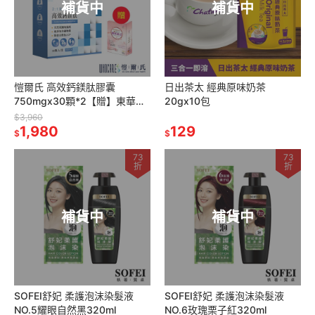
補貨中
補貨中
愷爾氏 高效鈣鎂肽膠囊
日出茶太 經典原味奶茶
750mgx30顆*2【贈】東華堂
20gx10包
膠原蛋白左旋C500mgx100顆
$3,960
*1
1,980
129
$
$
73
73
折
折
補貨中
補貨中
SOFEI舒妃 柔護泡沫染髮液
SOFEI舒妃 柔護泡沫染髮液
NO.5耀眼自然黑320ml
NO.6玫瑰栗子紅320ml