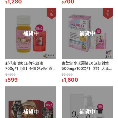
1,280
700
$
$
5
8
折
折
補貨中
補貨中
彩花蜜 貴妃玉荷包蜂蜜
東華堂 水漾麗緻EX 活妍對策
700g*1【贈】好實好居家 貴妃
500mgx100顆*1【贈】大漢小
蜜棗80g*2
姐姐 極潤膠原雙酵粉8gx7包*1
$1,200
$2,000
599
1,600
$
$
補貨中
補貨中