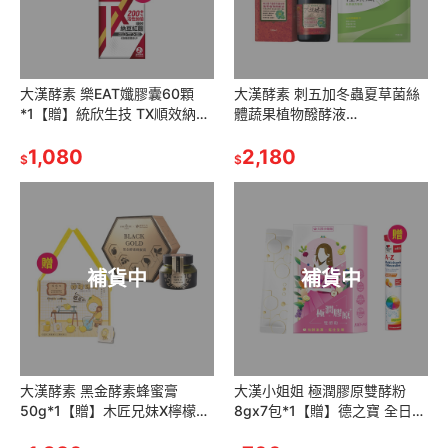
大漢酵素 樂EAT孅膠囊60顆
大漢酵素 刺五加冬蟲夏草菌絲
*1【贈】統欣生技 TX順效納豆
體蔬果植物醱酵液
紅麴膠囊500mgx30粒*1
720ml*1【贈】統欣生技 輕順
1,080
孅4gx15包*1
2,180
$
$
補貨中
補貨中
大漢酵素 黑金酵素蜂蜜膏
大漢小姐姐 極潤膠原雙酵粉
50g*1【贈】木匠兄妹X檸檬磚
8gx7包*1【贈】德之寶 全日綜
禮盒24mlx8入+攪拌棒x1*1
合維生素發泡錠15錠*1