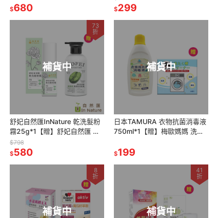
680
洗髮精300ml*1
299
$
$
73
折
補貨中
補貨中
舒妃自然匯InNature 乾洗髮粉
日本TAMURA 衣物抗菌消毒液
霧25g*1【贈】舒妃自然匯 綠
750ml*1【贈】梅歐媽媽 洗衣
咖啡強韌防斷落洗髮精
機槽清潔錠10入*1
$798
300ml*1
580
199
$
$
8
41
折
折
補貨中
補貨中