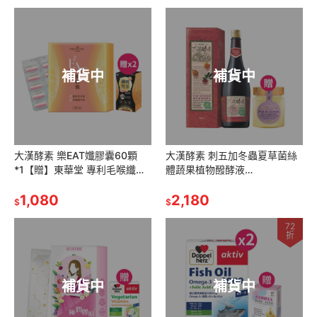
補貨中
補貨中
大漢酵素 樂EAT孅膠囊60顆
大漢酵素 刺五加冬蟲夏草菌絲
*1【贈】東華堂 專利毛喉纖暢
體蔬果植物醱酵液
對策爆塑膠囊PLUS
720ml*1【贈】瑪莉家族 薰衣
600mgx20顆*2
1,080
草調製蜂蜜150g*1 效期
2,180
$
$
26.10.3
72
折
補貨中
補貨中