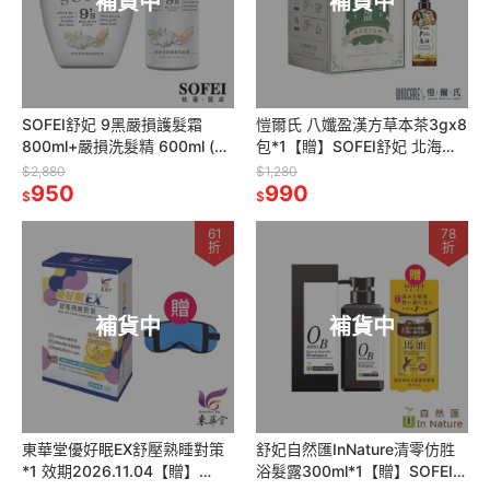
補貨中
補貨中
SOFEI舒妃 9黑嚴損護髮霜
愷爾氏 八孅盈漢方草本茶3gx8
800ml+嚴損洗髮精 600ml (各
包*1【贈】SOFEI舒妃 北海道
3瓶)
馬油白皙沐浴乳600ml*1
$2,880
$1,280
950
990
$
$
61
78
折
折
補貨中
補貨中
東華堂優好眠EX舒壓熟睡對策
舒妃自然匯InNature清零仿胜
*1 效期2026.11.04【贈】
浴髮露300ml*1【贈】SOFEI舒