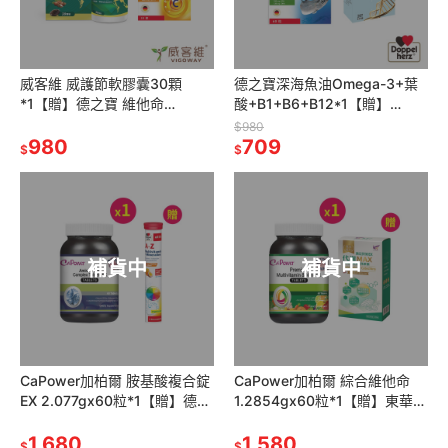
威客維 威護節軟膠囊30顆
德之寶深海魚油Omega-3+葉
*1【贈】德之寶 維他命
酸+B1+B6+B12*1【贈】
C1000+D錠30錠*1
sunVenusNMN金盞花葉黃素
$980
980
膠囊*1效期26.4
709
$
$
補貨中
補貨中
CaPower加柏爾 胺基酸複合錠
CaPower加柏爾 綜合維他命
EX 2.077gx60粒*1【贈】德之
1.2854gx60粒*1【贈】東華堂
寶 全日綜合維生素發泡錠15錠
瑭定對策EX 代謝MAX
*1
1,680
500mgx30顆*1
1,580
$
$