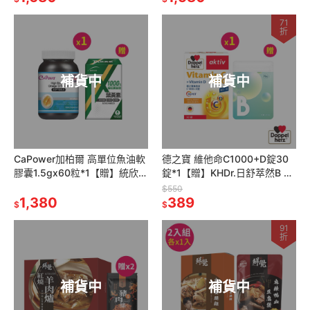
71
折
補貨中
補貨中
CaPower加柏爾 高單位魚油軟
德之寶 維他命C1000+D錠30
膠囊1.5gx60粒*1【贈】統欣生
錠*1【贈】KHDr.日舒萃然B 膠
技 TX葉黃素500mgx30粒*1
囊430mgx30粒*1
$550
1,380
389
$
$
91
折
補貨中
補貨中