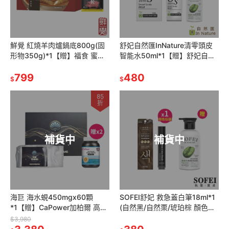
鮮覺 紅燒羊肉爐鍋底800g(固
舒妃自然匯InNature清零頭皮
形物350g)*1【贈】福食 蜜汁
智能水50ml*1【贈】舒妃自然
豬肉乾110g*2
匯 綠咖啡強韌防斷落洗髮精
799
300ml*1
480
$
$
85
折
補貨中
補貨中
海巨 海水蜆450mgx60顆
SOFEI舒妃 救急蓋白筆18ml*1
*1【贈】CaPower加柏爾 高單
(自然黑/自然栗/琥珀棕 顏色任
位魚油軟膠囊1.5gx60粒*2
選)【贈】舒妃自然匯 綠咖啡強
$3,980
韌防斷落洗髮精*1