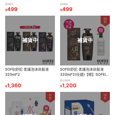
$680
$680
499
499
$
$
88
折
補貨中
補貨中
SOFEI舒妃 柔護泡沫染髮液
SOFEI舒妃 柔護泡沫染髮液
320ml*2
320ml*2(任選)【贈】SOFEI舒
妃 7玻水潤洗髮精600ml*1
$1,360
1,360
1,200
$
$
81
86
折
折