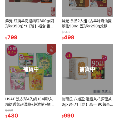
鮮覺 紅燒羊肉爐鍋底800g(固
鮮覺 食品2入組 (古早味麻油雙
形物350g)*1【贈】福食 香辣
腿雞500g 固形物250g效期
豬肉絲110g*2
2026.12.2+麻辣鴨血豆腐煲
$548
799
400g 袋裝 各1)
498
$
$
5
折
補貨中
補貨中
HSAE 洗衣球4入組 (34顆/入
愷爾氏 八孅盈 孅橙茶花調理茶
精選香氛超濃縮+超濃縮+橘油
3gx8包*1【贈】森一 90蔬果
強效濃縮+艾淨除穢濃縮 各1)
好孅 專利代謝酵素2.5gx10包
$956
480
*2
990
$
$