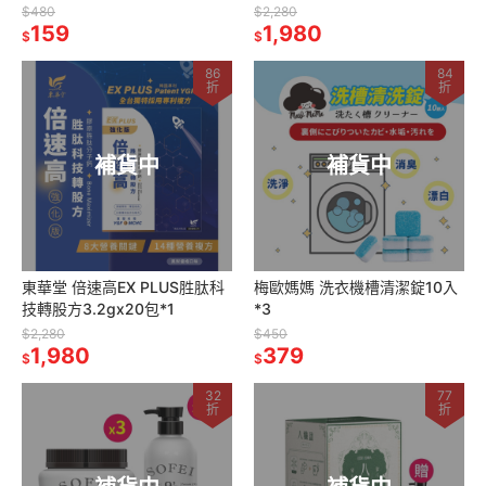
$480
$2,280
159
1,980
$
$
86
84
折
折
補貨中
補貨中
東華堂 倍速高EX PLUS胜肽科
梅歐媽媽 洗衣機槽清潔錠10入
技轉股方3.2gx20包*1
*3
$2,280
$450
1,980
379
$
$
32
77
折
折