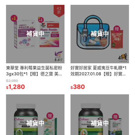
43
折
補貨中
補貨中
東華堂 專利莓果益生菌私密粉
好實好居家 夏威夷豆牛軋糖*1
3gx30包*1【贈】德之寶 美妍
效期2027.01.08【贈】好實好
鐵速溶粉1.1gx20包*1
居家 南棗夏威夷豆糕*1 效期
$2,980
1,280
2026.11.23
380
$
$
補貨中
補貨中