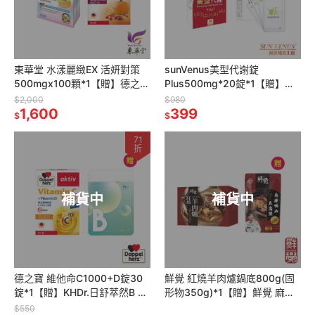
東華堂 水漾麗緻EX 活妍對策
sunVenus美型代謝錠
500mgx100顆*1【贈】德之寶
Plus500mg*20錠*1【贈】
蔓越莓+南瓜籽萃取膠囊30粒
KHDR. 蘋果柑橘果膠15gx4包
$2,000
$980
*1
1,600
*1
399
$
$
71
折
補貨中
補貨中
德之寶 維他命C1000+D錠30
鮮覺 紅燒羊肉爐鍋底800g(固
錠*1【贈】KHDr.日舒萃然B 膠
形物350g)*1【贈】鮮覺 麻辣
囊30粒裝*1
鴨血豆腐煲400g(袋裝，固形
$550