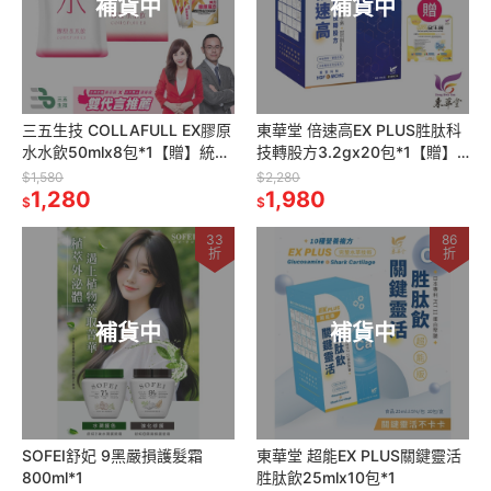
補貨中
補貨中
三五生技 COLLAFULL EX膠原
東華堂 倍速高EX PLUS胜肽科
水水飲50mlx8包*1【贈】統欣
技轉股方3.2gx20包*1【贈】
生技 TX美力膠原蛋白4.5gx14
東華堂 益敏IgG 初乳益生菌
$1,580
$2,280
包*1
1,280
EX2gx20包*1
1,980
$
$
33
86
折
折
補貨中
補貨中
SOFEI舒妃 9黑嚴損護髮霜
東華堂 超能EX PLUS關鍵靈活
800ml*1
胜肽飲25mlx10包*1