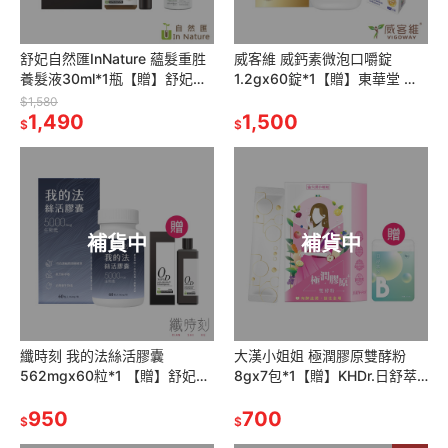
舒妃自然匯InNature 蘊髮重胜
威客維 威鈣素微泡口嚼錠
養髮液30ml*1瓶【贈】舒妃自
1.2gx60錠*1【贈】東華堂 金
然匯 綠咖啡強韌防斷落洗髮精
の鈣勇專利海藻鈣
$1,580
300ml*2瓶
1,490
500mg+5%x30顆*1
1,500
$
$
補貨中
補貨中
纖時刻 我的法絲活膠囊
大漢小姐姐 極潤膠原雙酵粉
562mgx60粒*1 【贈】舒妃自
8gx7包*1【贈】KHDr.日舒萃
然匯InNature清零屑抗屑洗髮
然B膠囊 430mgx30粒*1
精250ml*1
950
700
$
$