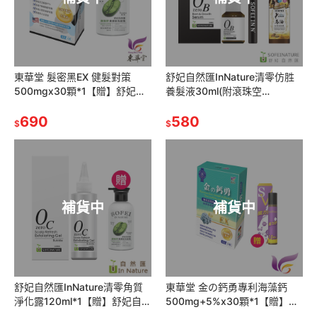
東華堂 髮密黑EX 健髮對策
舒妃自然匯InNature清零仿胜
500mgx30顆*1【贈】舒妃自
養髮液30ml(附滾珠空
然匯 綠咖啡強韌防斷落洗髮精
瓶)*1【贈】SOFEI舒妃北海道
300ml*1
690
馬油白皙沐浴乳600ml*1
580
$
$
補貨中
補貨中
舒妃自然匯InNature清零角質
東華堂 金の鈣勇專利海藻鈣
淨化露120ml*1【贈】舒妃自然
500mg+5%x30顆*1【贈】
匯 綠咖啡強韌防斷落洗髮精
sunVenus 關力舒10ml*1