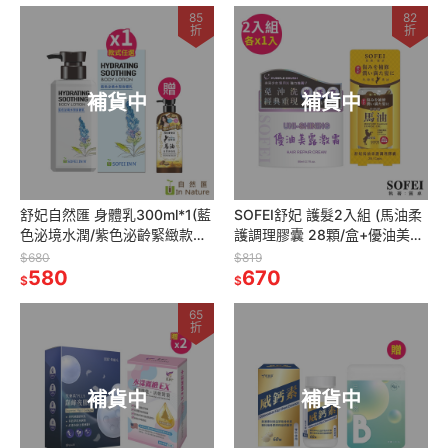
85
82
折
折
補貨中
補貨中
舒妃自然匯 身體乳300ml*1(藍
SOFEI舒妃 護髮2入組 (馬油柔
色泌境水潤/紫色泌齡緊緻款式
護調理膠囊 28顆/盒+優油美露
任選*1)【贈】SOFEI舒妃 北海
激霜80ml 各*1)
$680
$819
道馬油白皙沐浴乳*1
580
670
$
$
65
折
補貨中
補貨中