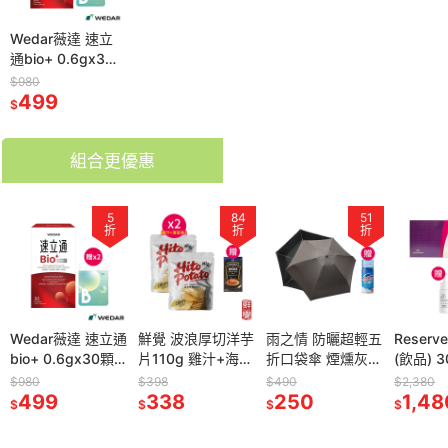
Wedar薇達 速立
通bio+ 0.6gx30
顆*1【贈】KHDr.
$980
日舒萃然B膠囊
499
$
430mgx30粒*2
組合更優惠
5
84
51
折
折
折
Wedar薇達 速立通
鮮覺 波浪厚切洋芋
雨之情 防曬超輕五
Reser
bio+ 0.6gx30顆
片110g 雞汁+海苔
折口袋傘 煙燻灰
(飲品) 3
*1【贈】KHDr.日
各1【贈】HEINZ
*1【贈】Mr.Pro羅
*1效期
$980
$398
$490
$2,380
舒萃然B膠囊
499
亨氏 龍蝦濃湯
338
布先生 超微米清潔
250
2027.1
1,48
$
$
$
$
430mgx30粒*2
1L*1 效期
慕斯 450ml*1
外泌體
2027.3.23
瓶精華10