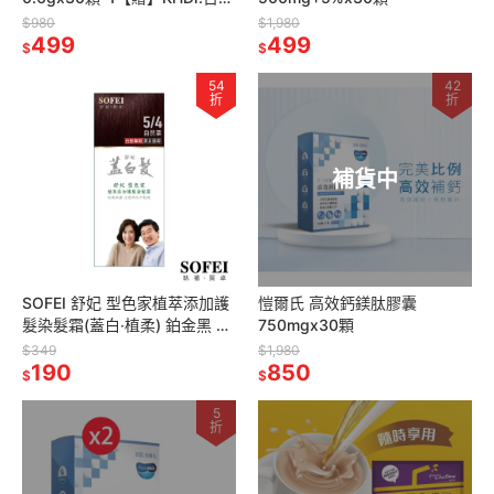
萃然B膠囊 430mgx30粒*2
$980
$1,980
499
499
$
$
54
42
折
折
補貨中
SOFEI 舒妃 型色家植萃添加護
愷爾氏 高效鈣鎂肽膠囊
髮染髮霜(蓋白‧植柔) 鉑金黑 自
750mgx30顆
然黑褐 夜空紫 自然栗 琥珀棕
$349
$1,980
190
850
$
$
5
折