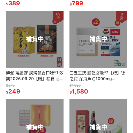
389
物200g±10)*1
799
$
$
89
8
折
折
補貨中
補貨中
鮮覺 燒番麥 炭烤鹹香口味*1 效
三五生技 膽鹼膠囊*2【贈】德
期2026.09.29【贈】福食 香
之寶 深海魚油1000mg
辣豬肉絲*1 效期2026.10.16
Omega-3+葉酸+B1+B6+B12
$279
$1,980
249
*1
1,580
$
$
補貨中
補貨中