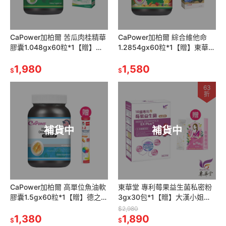
CaPower加柏爾 苦瓜肉桂精華
CaPower加柏爾 綜合維他命
膠囊1.048gx60粒*1【贈】東
1.2854gx60粒*1【贈】東華堂
華堂 瑭定對策EX 代謝MAX*1
神奇黑種草油700mgx30顆*1
1,980
1,580
$
$
63
折
補貨中
補貨中
CaPower加柏爾 高單位魚油軟
東華堂 專利莓果益生菌私密粉
膠囊1.5gx60粒*1【贈】德之寶
3gx30包*1【贈】大漢小姐姐
全日綜合維生素發泡錠15錠*1
極潤膠原雙酵粉8gx7包*1
$2,980
1,380
1,890
$
$