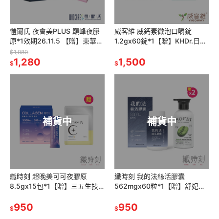
愷爾氏 夜會美PLUS 巔峰夜膠
威客維 威鈣素微泡口嚼錠
原*1效期26.11.5 【贈】東華堂
1.2gx60錠*1【贈】KHDr.日舒
水漾麗緻EX 活妍對策
萃然B膠囊 430mgx30粒*1
$1,980
500mgx30顆*2
1,280
1,500
$
$
補貨中
補貨中
纖時刻 超晚美可可夜膠原
纖時刻 我的法絲活膠囊
8.5gx15包*1【贈】三五生技
562mgx60粒*1【贈】舒妃自
維他命C570mg±5%x30顆*1
然匯 綠咖啡強韌防斷落洗髮精
950
300ml*2
950
$
$