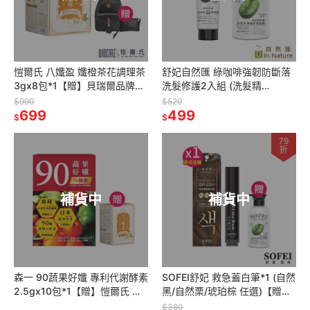
愷爾氏 八孅盈 孅橙茶花調理茶
舒妃自然匯 綠咖啡強韌防斷落
3gx8包*1【贈】貝瑞爾品牌精
洗髮修護2入組 (洗髮精
品包包組(後背包+手拿包)*1
300ml+修護霜200ml 各1)
$990
$529
699
499
$
$
79
折
補貨中
補貨中
森一 90蔬果好孅 專利代謝酵素
SOFEI舒妃 救急蓋白筆*1 (自然
2.5gx10包*1【贈】愷爾氏 八
黑/自然栗/琥珀棕 任選)【贈】
孅盈 孅橙茶花調理茶3gx8包*1
舒妃自然匯 綠咖啡強韌防斷落
$380