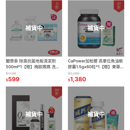
5
61
折
折
補貨中
補貨中
闔樂泰 除臭抗菌地板清潔劑
CaPower加柏爾 高單位魚油軟
500ml*1【贈】梅歐媽媽 洗衣
膠囊1.5gx60粒*1【贈】東華堂
機槽清潔錠10入*2
瑭定對策EX 代謝MAX
$1,198
$2,280
599
500mgx30顆*1
1,380
$
$
94
折
補貨中
補貨中