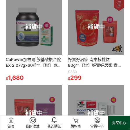
79
折
補貨中
補貨中
CaPower加柏爾 胺基酸複合錠
好實好居家 南棗核桃糕
EX 2.077gx60粒*1【贈】東華
80g*1【贈】好實好居家 貴妃
堂 瑭定對策EX 代謝MAX*1
蜜棗80g*1
$380
1,680
299
$
$
補貨中
補貨中
賣家中心
首頁
我的收藏
我的通知
購物車
會員中心