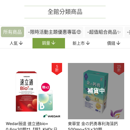
全館分類商品
所有商品
-限時活動主題優惠專區🤑
-超值組合商品✨
銷量
人氣
新上市
價錢
5
25
折
折
補貨中
Wedar薇達 速立通bio+
東華堂 金の鈣勇專利海藻鈣
0.6gx30顆*1【贈】KHDr.日舒
500mg+5%x30顆