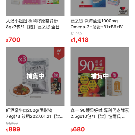
大漢小姐姐 極潤膠原雙酵粉
德之寶 深海魚油1000mg
8gx7包*1【贈】德之寶 全日素
Omega-3+葉酸+B1+B6+B12
綜合維他命30錠*1
60粒*2【贈】東華堂 水漾麗緻
$1,960
700
EX活妍對策*1
1,418
$
$
86
折
補貨中
補貨中
紅酒燉牛肉200g(固形物
森一 90蔬果好孅 專利代謝酵素
79g)*3 效期2027.01.21【贈】
2.5gx10包*1【贈】愷爾氏 八
鮮覺 紅燒半筋半肉牛肉麵
孅盈 孅橙茶花調理茶3gx8包*1
$1,050
500g(袋裝)*1
899
680
$
$