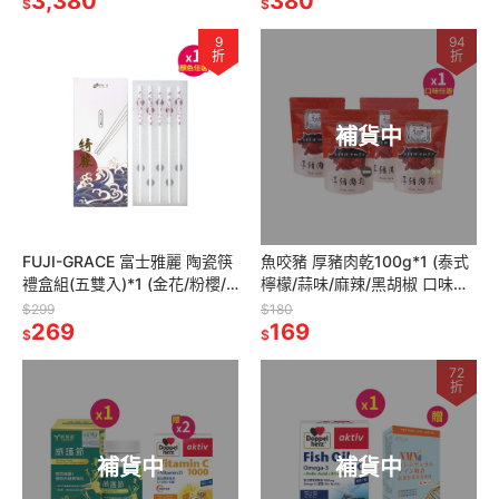
3,380
380
$
$
9
94
折
折
補貨中
FUJI-GRACE 富士雅麗 陶瓷筷
魚咬豬 厚豬肉乾100g*1 (泰式
禮盒組(五雙入)*1 (金花/粉櫻/
檸檬/蒜味/麻辣/黑胡椒 口味任
靛藍 顏色任選)
選)
$299
$180
269
169
$
$
72
折
補貨中
補貨中