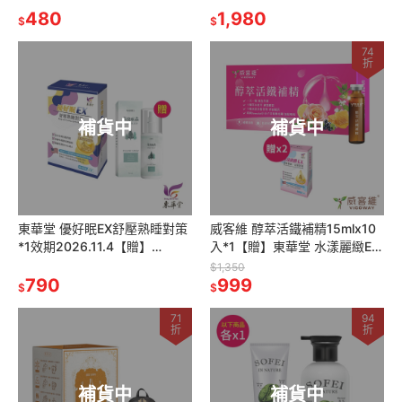
300ml*1
480
1,980
$
$
74
折
補貨中
補貨中
東華堂 優好眠EX舒壓熟睡對策
威客維 醇萃活鐵補精15mlx10
*1效期2026.11.4【贈】
入*1【贈】東華堂 水漾麗緻EX
GABRIEL草間眠森DEEP
活妍對策500mgx30顆*2
$1,350
SLEEP舒眠噴霧*1
790
999
$
$
71
94
折
折
補貨中
補貨中