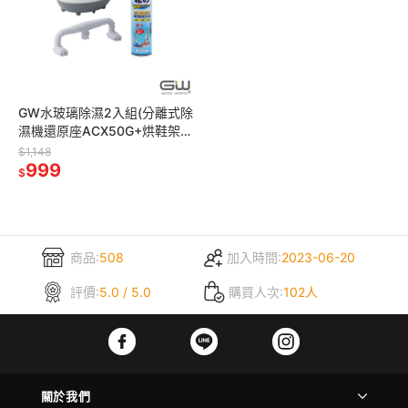
GW水玻璃除濕2入組(分離式除
濕機還原座ACX50G+烘鞋架
ACA130A 各1)【贈】日本
$1,148
TAMURA鞋襪除臭噴霧*1
999
$
商品:
508
加入時間:
2023-06-20
評價:
5.0 / 5.0
購買人次:
102人
關於我們