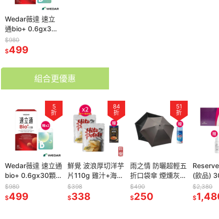
Wedar薇達 速立
通bio+ 0.6gx30
顆*1【贈】KHDr.
$980
日舒萃然B膠囊
499
$
430mgx30粒*2
組合更優惠
5
84
51
折
折
折
Wedar薇達 速立通
鮮覺 波浪厚切洋芋
雨之情 防曬超輕五
Reser
bio+ 0.6gx30顆
片110g 雞汁+海苔
折口袋傘 煙燻灰
(飲品) 3
*1【贈】KHDr.日
各1【贈】HEINZ
*1【贈】Mr.Pro羅
*1效期
$980
$398
$490
$2,380
舒萃然B膠囊
499
亨氏 龍蝦濃湯
338
布先生 超微米清潔
250
2027.1
1,48
$
$
$
$
430mgx30粒*2
1L*1 效期
慕斯 450ml*1
外泌體
2027.3.23
瓶精華10