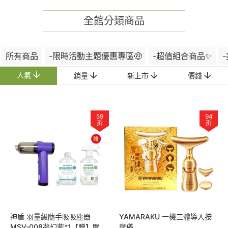
全館分類商品
所有商品
-限時活動主題優惠專區🤑
-超值組合商品✨
人氣
銷量
新上市
價錢
59
94
折
折
神盾 羽量級隨手吸吸塵器
YAMARAKU 一機三體導入按
MSV-008夢幻紫*1【贈】闔樂
摩儀