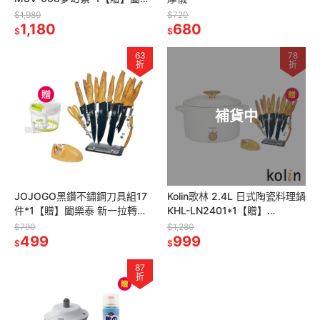
泰 除臭抗菌地板清潔劑
$1,980
$720
500ml*1
1,180
680
$
$
63
78
折
折
補貨中
JOJOGO黑鑽不鏽鋼刀具組17
Kolin歌林 2.4L 日式陶瓷料理鍋
件*1【贈】闔樂泰 新一拉轉切
KHL-LN2401*1【贈】
碎攪拌器900ml綠色*1
JOJOGO黑鑽不鏽鋼刀具組17
$790
$1,280
499
件*1
999
$
$
87
折