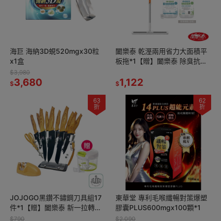
海巨 海納3D蜆520mgx30粒
闔樂泰 乾溼兩用省力大面積平
x1盒
板拖*1【贈】闔樂泰 除臭抗菌
地板清潔劑500ml*1
$3,980
3,680
1,122
$
$
63
62
折
折
JOJOGO黑鑽不鏽鋼刀具組17
東華堂 專利毛喉纖暢對策爆塑
件*1【贈】闔樂泰 新一拉轉切
膠囊PLUS600mgx100顆*1
碎攪拌器900ml綠色*1
$790
$2,090