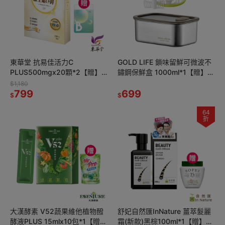
東華堂 抗易佳活力C
GOLD LIFE 鎖味留鮮可微波不
PLUS500mgx20顆*2【贈】
鏽鋼保鮮盒 1000ml*1【贈】闔
KHDr.日舒萃然B 膠囊
樂泰 新一拉轉切碎攪拌器
$1,180
430mgx30粒*1
799
900ml綠色*1
699
$
$
64
折
大漢酵素 V52蔬果維他植物醱
舒妃自然匯InNature 薑萃髮麗
酵液PLUS 15mlx10包*1【贈】
霜(新款)黑棕100ml*1【贈】