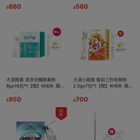
680
580
$
$
大漢酵素 清淨流暢酵素粉
大漢小姐姐 餐前三秒有酵粉
8gx16包*1【贈】KHDR. 蘋果
2.5gx7包*1【贈】KHDR. 蘋果
柑橘果膠15gx4包*2
柑橘果膠15gx4包*1
950
700
$
$
92
折