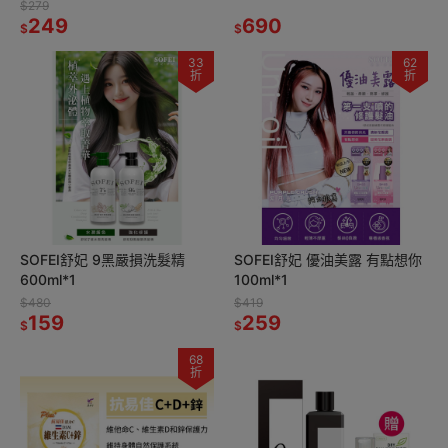
辣豬肉絲*1 效期2026.10.16
修護安瓶精華10ml*1
$279
249
690
$
$
33
62
折
折
SOFEI舒妃 9黑嚴損洗髮精
SOFEI舒妃 優油美露 有點想你
600ml*1
100ml*1
$480
$419
159
259
$
$
68
折