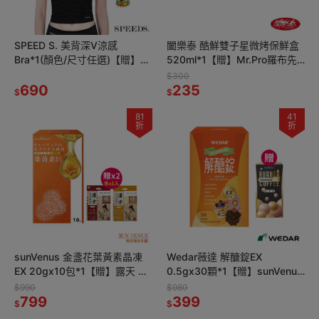
SPEED S. 美背深V涼感
闔樂泰 酷鮮雙子星微烤保鮮盒
Bra*1(顏色/尺寸任選)【贈】
520ml*1【贈】Mr.Pro羅布先
APISERUM 愛比森 胺基酸潔顏
生 壓縮乾濕兩用擦巾 25顆*1
$300
慕斯 100ml*1
690
235
$
$
81
41
折
折
sunVenus 金盞花葉黃素晶凍
Wedar薇達 解醣錠EX
EX 20gx10包*1【贈】露天 漢
0.5gx30顆*1【贈】sunVenus
方蒸氣熱敷眼罩5入*2 (洋甘菊/
青春速孅咖啡 2gx10包*1
$990
$980
人參 各1)
799
399
$
$