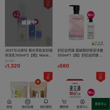
74
折
補貨中
JDST珍朵斯特 薰衣草肌安舒緩
舒妃自然匯 蔓越莓舒密潔淨露
保濕乳100ml*2【贈】Maria
350ml*1【贈】舒妃自然匯 綠
Von 胺基酸潔顏慕斯 30ml*1
咖啡緊緻白皙沐浴乳500ml*2
$1,780
1,320
680
$
$
9
51
折
折
賣家中心
首頁
我的收藏
我的通知
購物車
會員中心