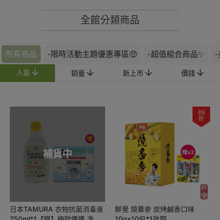
全館分類商品
所有商品
-限時活動主題優惠專區🤑
-超值組合商品✨
人氣
銷量
新上市
價錢
89
折
補貨中
日本TAMURA 衣物抗菌消毒液
鮮覺 燒番麥 炭烤鹹香口味
750ml*1【贈】梅歐媽媽 洗衣
10gx10包*1效期