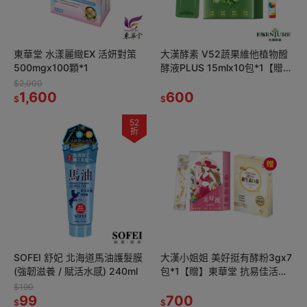
東華堂 水漾麗緻EX 活妍對策
大漢酵素 V52蔬果維他植物醱
500mgx100顆*1
酵液PLUS 15mlx10包*1【贈】
德之寶 全日綜合維生素發泡錠
$2,000
1,600
15錠*1
600
$
$
52
折
SOFEI 舒妃 北海道馬油護髮膜
大漢小姐姐 美好挺有酵粉3gx7
(強韌滋養 / 賦活水感) 240ml
包*1【贈】東華堂 抗易佳活力
C PLUS500mgx20顆*1
$190
99
700
$
$