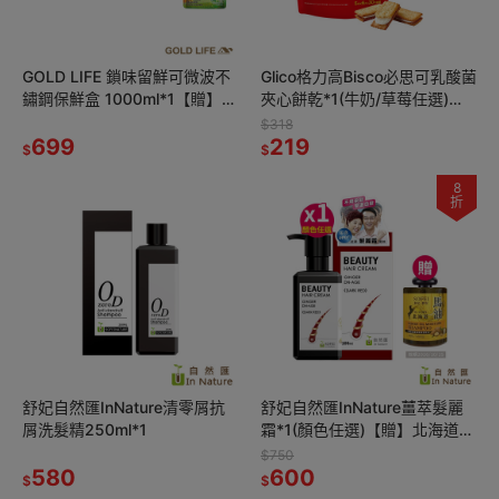
GOLD LIFE 鎖味留鮮可微波不
Glico格力高Bisco必思可乳酸菌
鏽鋼保鮮盒 1000ml*1【贈】超
夾心餅乾*1(牛奶/草莓任選)
能橘 天然全效濃縮洗潔液
【贈】不二家 Peko牛奶糖*1效
$318
1000ml*1
699
期26.12.17
219
$
$
8
折
舒妃自然匯InNature清零屑抗
舒妃自然匯InNature薑萃髮麗
屑洗髮精250ml*1
霜*1(顏色任選)【贈】北海道馬
油強效保濕柔潤洗髮精*1效期
$750
580
2026.10.25
600
$
$