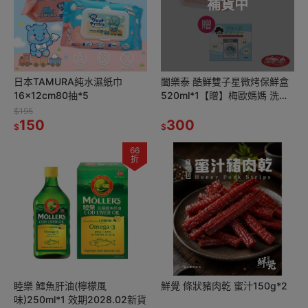
補貨中
日本TAMURA純水濕紙巾
闔樂泰 酷鮮雙子星微烤保鮮盒
16x12cm80抽*5
520ml*1【贈】梅歐媽媽 洗衣
機槽清潔錠10入*1
$195
150
300
$
$
66
折
睦樂 鱈魚肝油(檸檬風
鮮覺 條狀豬肉乾 蜜汁150g*2
味)250ml*1 效期2028.02新貨