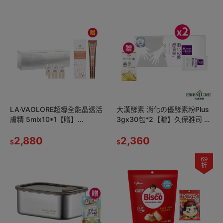
LA·VAOLORE超導全能晶透活
大漢酵素 消化の優酵素粉Plus
膚精 5mlx10*1【贈】
3gx30包*2【贈】久保雅司 黑
APISERUM 愛比森 頂級果仁油
種草紫蘇油軟膠囊 350mgx30
豐澤護唇蜜15ml*1
2,880
顆*1
2,360
$
$
69
折