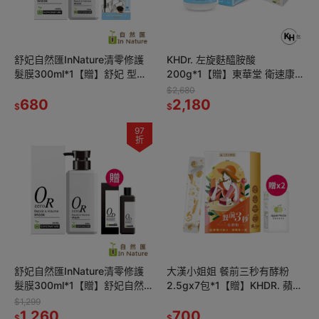
舒妃自然匯InNature清零修護
KHDr. 左旋麩醯胺酸
髮膜300ml*1【贈】舒妃 型色
200g*1【贈】東華堂 衛速康
家定型棒*1 (款式任選)
EX 500mgx30顆*2
$2,680
680
2,180
$
$
97
折
舒妃自然匯InNature清零修護
大漢小姐姐 餐前三秒有酵粉
髮膜300ml*1【贈】舒妃自然
2.5gx7包*1【贈】KHDR. 蘋果
匯InNature清零屑抗屑洗髮精
柑橘果膠15gx4包*2
$1,299
250ml*1
1,260
700
$
$