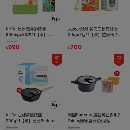
KHDr. 日日纖淨排膠囊
大漢小姐姐 餐前三秒有酵粉
600mgx30粒*1【贈】
2.5gx7包*1【贈】愷爾氏 八孅
sunVenus美型酵素錠
盈漢方草本茶3gx8包*1
$1,280
500mg*20錠*2
990
700
$
$
67
73
折
折
KHDr. 左旋麩醯胺酸
德國Buderus 鑽石可立鍋系列
200g*1【贈】德國Buderus 鑽
24cm湯鍋(含蓋)銀河藍
石可立鍋系列_28cm深炒鍋(含
*1【贈】闔樂泰 酷鮮雙子星微
$3,680
$3,690