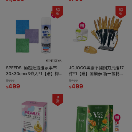
83
63
折
折
SPEEDS. 極超細纖維家事布
JOJOGO黑鑽不鏽鋼刀具組17
30x30cmx3條入*1【贈】梅歐
件*1【贈】闔樂泰 新一拉轉切
媽媽 廚房泡沫油汙清潔劑
碎攪拌器900ml綠色*1
$599
$790
500ml*2
499
499
$
$
8
折