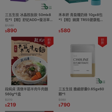
三五生技 冰晶胜肽飲 50mlx8
禾本妍 青盈孅奶綠 10gx8包
包*1【贈】舒妃ADD+復活草修
*1【贈】鍋寶 TR55健康瓶
護護手霜 60ml*1
550ML*1 (黃色/淺藍綠 任選)
$1,180
890
580
$
$
81
81
折
折
段純貞 清燉半筋半肉牛肉麵
三五生技 膽鹼膠囊0.65gx60
560g*1盒
顆*1
$270
$980
219
790
$
$