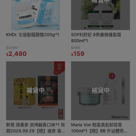
補貨中
KHDr. 左旋麩醯胺酸200g*1
SOFEI舒妃 9黑嚴損護髮霜
800ml*1
$2,680
$480
2,480
159
$
$
89
折
補貨中
補貨中
鮮覺 燒番麥 炭烤鹹香口味*1 效
Maria Von 輕盈美肌卸妝膏
期2026.09.29【贈】福食 香
100ml*1【贈】BB 外泌體奇蹟