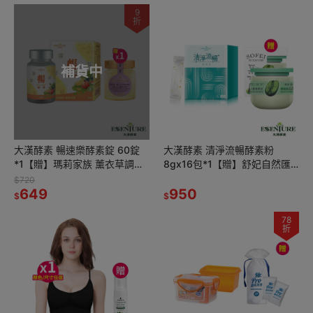
9
折
補貨中
大漢酵素 暢速樂酵素錠 60錠
大漢酵素 清淨流暢酵素粉
*1【贈】瑪莉家族 薰衣草調製
8gx16包*1【贈】舒妃自然匯
蜂蜜 150g*1 效期2026.10.03
InNature 綠咖啡強韌防斷落護
$720
649
髮膜 300ml*1
950
$
$
78
折