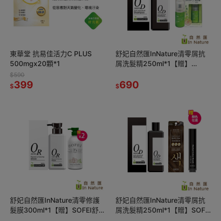
東華堂 抗易佳活力C PLUS
舒妃自然匯InNature清零屑抗
500mgx20顆*1
屑洗髮精250ml*1【贈】
ORRER歐露兒 乾洗髮蜜粉
$590
399
25g*1
690
$
$
舒妃自然匯InNature清零修護
舒妃自然匯InNature清零屑抗
髮膜300ml*1【贈】SOFEI舒妃
屑洗髮精250ml*1【贈】SOFEI
7玻水潤洗髮精600ml*2
舒妃 救急蓋白筆*1 (顏色任選)