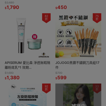
$2,680
1,790
450
$
$
82
75
折
折
APISERUM 愛比森 淨透無暇隔
JOJOGO黑鑽不鏽鋼刀具組17
離粉底乳*1 效期
件
2027.4.2【贈】Maria Von 輕
$1,680
$790
盈美肌卸妝膏*1
1,380
599
$
$
92
33
折
折