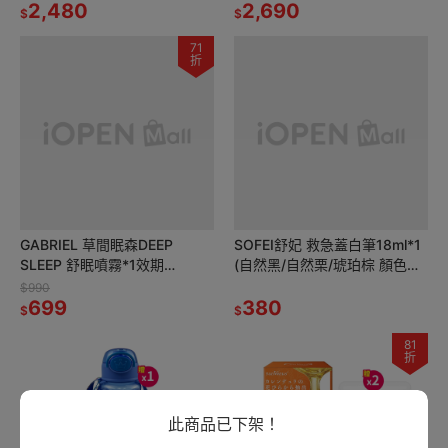
蓋)-淺木紋*1
2,480
烤保鮮盒(雙層)980ml*1
2,690
$
$
71
折
GABRIEL 草間眠森DEEP
SOFEI舒妃 救急蓋白筆18ml*1
SLEEP 舒眠噴霧*1效期
(自然黑/自然栗/琥珀棕 顏色任
27.2.9【贈】HSAE 精選香氛超
選)【贈】舒妃自然匯 綠咖啡強
$990
濃縮洗衣球34顆*2
699
韌防斷落修護霜*1
380
$
$
81
折
此商品已下架！