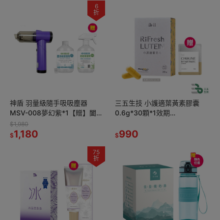
6
折
神盾 羽量級隨手吸吸塵器
三五生技 小護適葉黃素膠囊
MSV-008夢幻紫*1【贈】闔樂
0.6g*30顆*1效期
泰 除臭抗菌地板清潔劑
2026.12.30【贈】三五生技 膽
$1,980
500ml*1
1,180
鹼膠囊0.65gx60顆*1
990
$
$
75
折