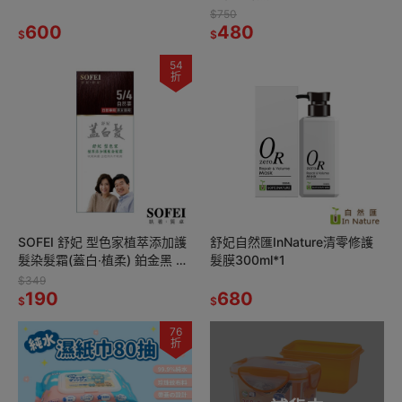
Mr.Pro羅布先生 茶樹清香洗衣
SOFEI舒妃 7玻水潤護髮霜
$750
凝膠球*1
600
800ml*1
480
$
$
54
折
SOFEI 舒妃 型色家植萃添加護
舒妃自然匯InNature清零修護
髮染髮霜(蓋白‧植柔) 鉑金黑 自
髮膜300ml*1
然黑褐 夜空紫 自然栗 琥珀棕
$349
190
680
$
$
76
折