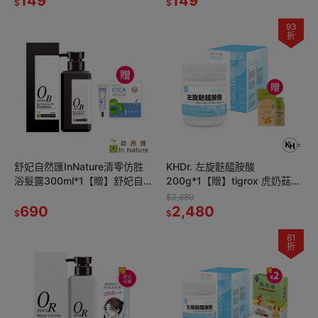
149
149
$
$
93
折
舒妃自然匯InNature清零仿胜
KHDr. 左旋麩醯胺酸
浴髮露300ml*1【贈】舒妃自
200g*1【贈】tigrox 虎奶菇養
然匯 積雪草舒緩涼感頭皮敷膜
氣飲20mlx12包*1
$2,680
16mlx3*1
690
2,480
$
$
81
折