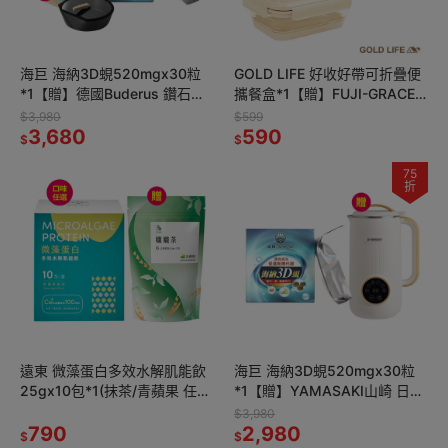
海巨 海納3D蜆520mgx30粒
GOLD LIFE 好收好帶可折疊便
*1【贈】德國Buderus 鑽石可
攜餐盒*1【贈】FUJI-GRACE
立鍋系列_28cm深炒鍋(含蓋)-
富士雅麗 陶瓷筷禮盒組(五雙
$3,980
$599
淺木紋*1
3,680
入)*1(顏色隨機
590
$
$
75
折
遠東 微藻蛋白多效水解肌能飲
海巨 海納3D蜆520mgx30粒
25gx10包*1(抹茶/青蘋果 任
*1【贈】YAMASAKI山崎 日式
選)【贈】三五生技 孅孅茶
迷你破壁豆漿機 600ml*1
$3,980
3.5gx7包*1
790
2,980
$
$