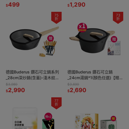
499
1,290
$
$
75
73
折
折
德國Buderus 鑽石可立鍋系列
德國Buderus 鑽石可立鍋
_28cm深炒鍋(含蓋)-淺木紋
_24cm湯鍋*1(顏色任選)【贈】
*1【贈】JOJOGO黑鑽不鏽鋼
FUJI-GRACE 富士雅麗 陶瓷筷
$3,980
$3,690
刀具組17件*1
2,990
禮盒組 靛藍*1
2,690
$
$
77
折