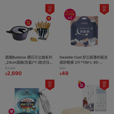
73
55
折
折
德國Buderus 鑽石可立鍋系列
Sweetie Cool 舒芯超薄抑菌涼
_24cm湯鍋(含蓋)*1 (款式任選)
感舒眠褲 2片*1(M-L 80-
【贈】JOJOGO黑鑽不鏽鋼刀
105cm/XL 90-115cm 尺寸任
$3,690
$89
具組17件*1
2,690
選)
49
$
$
92
98
折
折