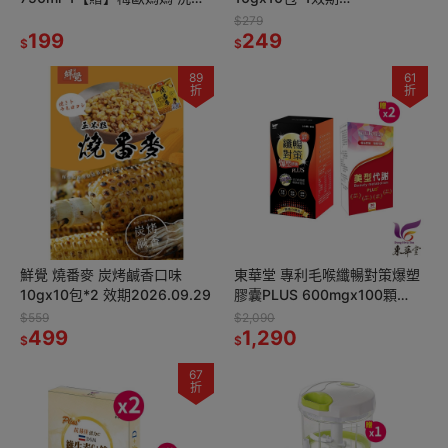
機槽清潔錠10入*1
26.11.16【贈】Glico 格力高
$279
199
Popcan造型棒棒糖3入組*2
249
$
$
89
61
折
折
鮮覺 燒番麥 炭烤鹹香口味
東華堂 專利毛喉纖暢對策爆塑
10gx10包*2 效期2026.09.29
膠囊PLUS 600mgx100顆
*1【贈】sunVenus美型代謝錠
$559
$2,090
499
Plus*2
1,290
$
$
67
折