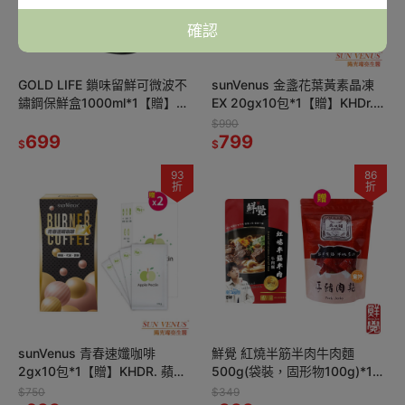
確認
GOLD LIFE 鎖味留鮮可微波不
sunVenus 金盞花葉黃素晶凍
鏽鋼保鮮盒1000ml*1【贈】
EX 20gx10包*1【贈】KHDr.日
Jolly 玩具總動員系列夏季水瓶
舒萃然B膠囊 430mgx30粒*2
$990
藍350ml*1
699
799
$
$
93
86
折
折
sunVenus 青春速孅咖啡
鮮覺 紅燒半筋半肉牛肉麵
2gx10包*1【贈】KHDR. 蘋果
500g(袋裝，固形物100g)*1
柑橘果膠15gx4包*2
效期2027.3.10【贈】魚咬豬
$750
$349