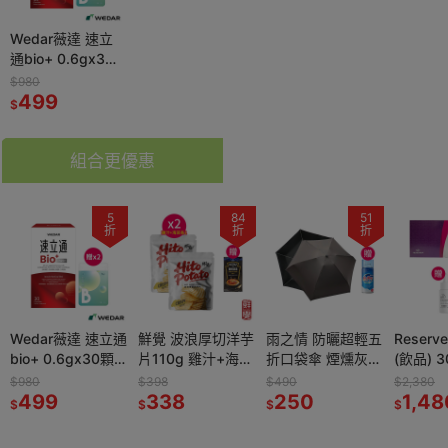
Wedar薇達 速立
通bio+ 0.6gx30
顆*1【贈】KHDr.
$980
日舒萃然B膠囊
499
$
430mgx30粒*2
組合更優惠
5
84
51
折
折
折
Wedar薇達 速立通
鮮覺 波浪厚切洋芋
雨之情 防曬超輕五
Reser
bio+ 0.6gx30顆
片110g 雞汁+海苔
折口袋傘 煙燻灰
(飲品) 3
*1【贈】KHDr.日
各1【贈】HEINZ
*1【贈】Mr.Pro羅
*1效期
$980
$398
$490
$2,380
舒萃然B膠囊
499
亨氏 龍蝦濃湯
338
布先生 超微米清潔
250
2027.1
1,48
$
$
$
$
430mgx30粒*2
1L*1 效期
慕斯 450ml*1
外泌體
2027.3.23
瓶精華10