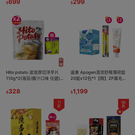
699
厚豬肉乾蜜汁*1
299
$
$
Hito potato 波浪厚切洋芋片
遠東 Apogen清流舒喉薄荷錠
110g*2(海苔/雞汁口味 任選)
20錠x12包*1【贈】ZP萬毛旗
【贈】日出茶太 烏龍奶茶
艦牙刷+JDST珍朵絲特 齒齦保
20gX10包*1
328
健龍血修護牙膏(各3)
1,199
$
$
71
86
折
折