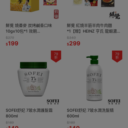
鮮覺 燒番麥 炭烤鹹香口味
鮮覺 紅燒半筋半肉牛肉麵
10gx10包*1 效期
*1【贈】HEINZ 亨氏 龍蝦濃湯
2026.9.29【贈】不二家 Peko
LOBSTER SOUP 1L*1 效期
$279
$349
牛奶糖 72g(袋裝)*2
199
2027.3.23
299
$
$
79
79
折
折
SOFEI舒妃 7玻水潤護髮霜
SOFEI舒妃 7玻水潤洗髮精
800ml
600ml
$189
$189