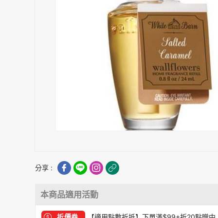
分享 :
本商品適用活動
折價券
【適用點數折抵】下單滿$99+折20點贈中