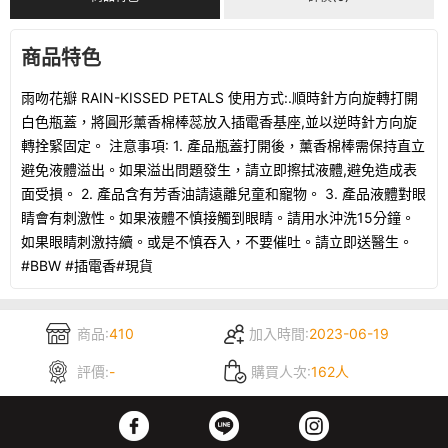
商品特色
雨吻花瓣 RAIN-KISSED PETALS 使用方式:.順時針方向旋轉打開
白色瓶蓋，將圓形薰香棉棒蕊放入插電香基座,並以逆時針方向旋
轉拴緊固定。 注意事項: 1. 產品瓶蓋打開後，薰香棉棒需保持直立
避免液體溢出。如果溢出問題發生，請立即擦拭液體,避免造成表
面受損。 2. 產品含有芳香油請遠離兒童和寵物。 3. 產品液體對眼
睛會有刺激性。如果液體不慎接觸到眼睛。請用水沖洗15分鐘。
如果眼睛刺激持續。或是不慎吞入，不要催吐。請立即送醫生。
#BBW #插電香#現貨
商品:
410
加入時間:
2023-06-19
評價:
-
購買人次:
162人