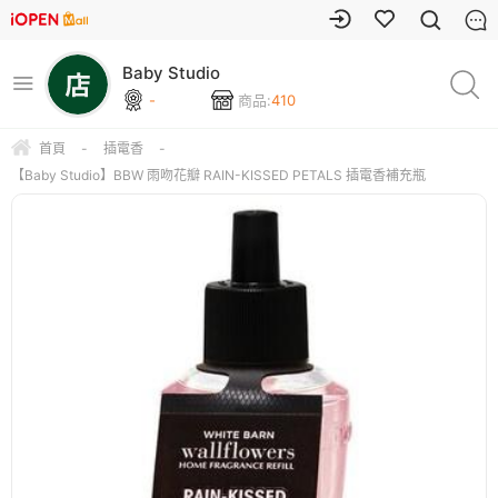
Baby Studio
-
商品:
410
首頁
-
插電香
-
【Baby Studio】BBW 雨吻花瓣 RAIN-KISSED PETALS 插電香補充瓶