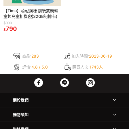
【Timo】萌寵貓咪 前後雙鏡頭
童趣兒童相機(送32GB記憶卡)
$990
790
$
商品:
283
加入時間:
2023-06-19
評價:
4.8 / 5.0
購買人次:
1743人
關於我們
購物須知
聯絡我們