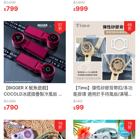
風扇/冰風扇
$1,090
$1,690
799
999
$
$
57
66
折
折
【BIGGER X 魷魚遊戲】
【Timo】彈性矽膠背帶扣/多功
COCOLD冰感摺疊製冷風扇 附
能掛環 適用於手持風扇/演場會
掛繩 附吊飾盲袋
手燈/寶特瓶水壺
$1,380
$149
790
99
$
$
76
76
折
折