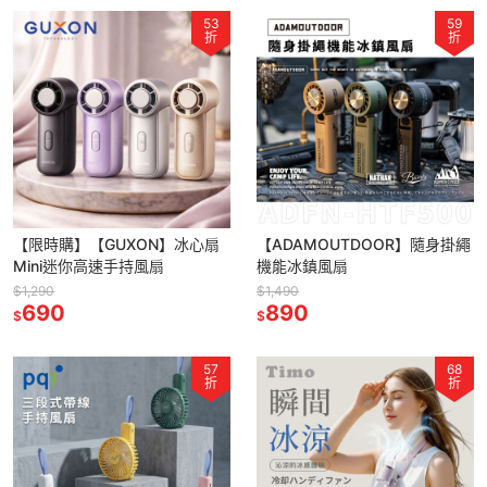
53
59
折
折
【限時購】【GUXON】冰心扇
【ADAMOUTDOOR】隨身掛繩
Mini迷你高速手持風扇
機能冰鎮風扇
$1,290
$1,490
690
890
$
$
57
68
折
折