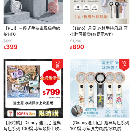
【PQi】三段式手持電風扇帶線
【Timo】月見 冰鎮手持風扇 可
款HF01
掛脖可折疊(有標示Wh)
$699
$1,290
399
890
$
$
73
59
折
折
【限時購】Disney 迪士尼 經典
【Disney迪士尼】經典角色系列
角色系列 100檔 冰鎮頸掛上吹
101檔 冰鎮強力風扇/冰風扇