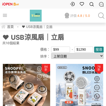
評價:
4.8 / 5.0
首頁
-
❤ USB涼風扇｜立扇
❤ USB涼風扇｜立扇
共
16
個結果
價格：
排序：
84
76
折
折