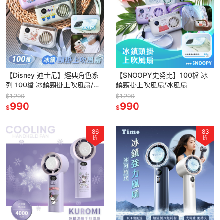
【Disney 迪士尼】經典角色系
【SNOOPY史努比】100檔 冰
列 100檔 冰鎮頸掛上吹風扇/冰
鎮頸掛上吹風扇/冰風扇
風扇
$1,290
$1,290
990
990
$
$
86
83
折
折