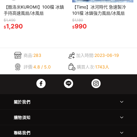
【酷洛米KUROMI】100檔 冰鎮
【Timo】冰河時代 急速製冷
手持高速風扇/冰風扇
101檔 冰鎮強力風扇/冰風扇
$1,490
$1,180
1,290
990
$
$
商品:
283
加入時間:
2023-06-19
評價:
4.8 / 5.0
購買人次:
1743人
關於我們
購物須知
聯絡我們