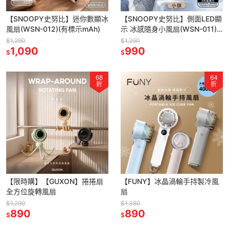
【SNOOPY史努比】迷你數顯冰
【SNOOPY史努比】側面LED顯
風扇(WSN-012)(有標示mAh)
示 冰感隨身小風扇(WSN-011)
(有標示mAh)
$1,290
$1,290
1,090
990
$
$
68
64
折
折
【限時購】【GUXON】捲捲扇
【FUNY】冰晶渦輪手持製冷風
全方位旋轉風扇
扇
$1,290
$1,380
890
890
$
$