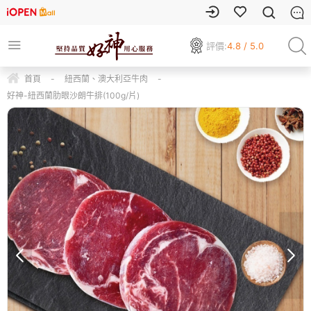
評價:
4.8 / 5.0
首頁
-
紐西蘭、澳大利亞牛肉
-
好神-紐西蘭肋眼沙朗牛排(100g/片)