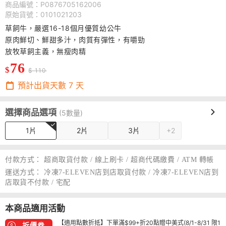
商品編號：P0876705162006
原始貨號：0101021203
草飼牛，嚴選16-18個月優質幼公牛
原肉鮮切、鮮甜多汁，肉質有彈性，有嚼勁
放牧草飼主義，無瘦肉精
76
$
$ 110
預計出貨天數
7
天
選擇商品選項
(5數量)
1片
2片
3片
+2
付款方式：
超商取貨付款 / 線上刷卡 / 超商代碼繳費 / ATM 轉帳
運送方式：
冷凍7-ELEVEN店到店取貨付款 / 冷凍7-ELEVEN店到
店取貨不付款 / 宅配
本商品適用活動
【適用點數折抵】下單滿$99+折20點贈中美式(8/1-8/31 限1
折價券