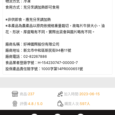
物流方式：冷凍
食用方式：充分烹調加熱即可食用
※非供即食，應充分烹調加熱
※本產品為農產品以原肉依規格重量裁切，故每片牛排大小、油
花、形狀、厚度略有不同，實際出貨會與圖片略有不同。
廠商名稱︰好神國際股份有限公司
廠商地址︰新北市中和區新民街94巷11號
廠商電話︰02-82267886
食品業者登錄字號︰H-154230747-00000-7
投保產品責任險字號：1000字第14PR000651號
商品:
237
加入時間:
2023-06-15
評價:
4.8 / 5.0
購買人次:
597人