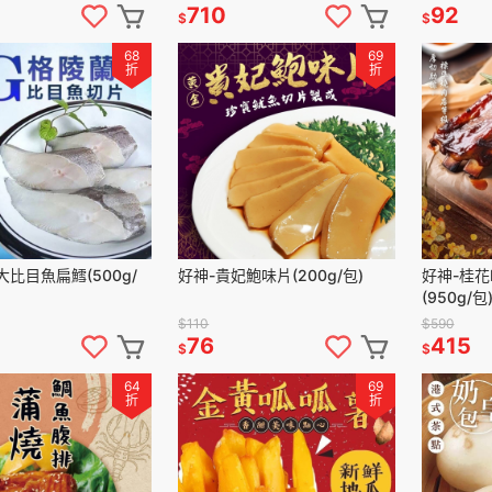
710
92
$
$
68
69
折
折
大比目魚扁鱈(500g/
好神-貴妃鮑味片(200g/包)
好神-桂花
(950g/包
$110
$590
76
415
$
$
64
69
折
折