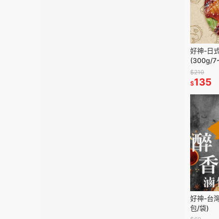
好神-日
(300g/7
$210
135
$
好神-台灣
包/袋)