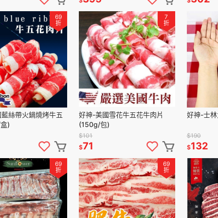
$
$
69
7
折
折
國藍絲帶火鍋燒烤牛五
好神-美國雪花牛五花牛肉片
好神-士林大
/盒)
(150g/包)
$101
$190
71
132
$
$
69
69
折
折