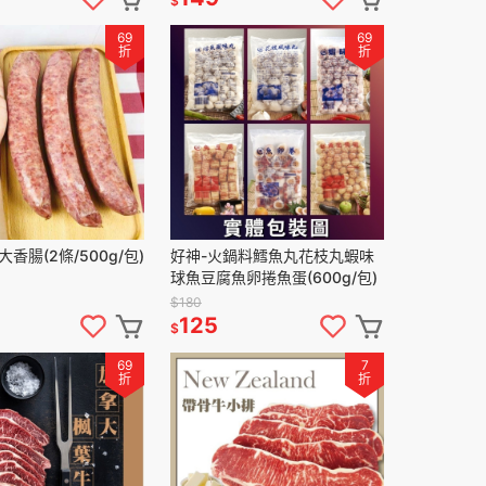
$
69
69
折
折
香腸(2條/500g/包)
好神-火鍋料鱈魚丸花枝丸蝦味
球魚豆腐魚卵捲魚蛋(600g/包)
$180
125
$
69
7
折
折