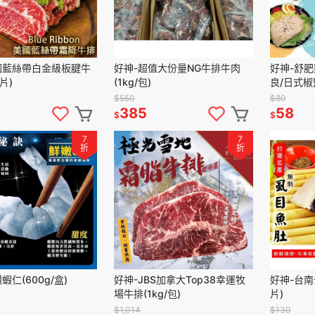
國藍絲帶白金級板腱牛
好神-超值大份量NG牛排牛肉
好神-舒肥
/片)
(1kg/包)
良/日式椒
(100g/包)
$550
$80
385
58
$
$
7
7
折
折
蝦仁(600g/盒)
好神-JBS加拿大Top38幸運牧
好神-台南
場牛排(1kg/包)
片)
$1,014
$130