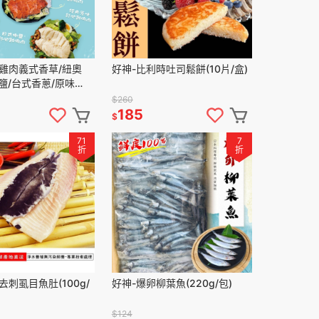
雞肉義式香草/紐奧
好神-比利時吐司鬆餅(10片/盒)
鹽/台式香蔥/原味
$260
185
$
71
7
折
折
去刺虱目魚肚(100g/
好神-爆卵柳葉魚(220g/包)
$124