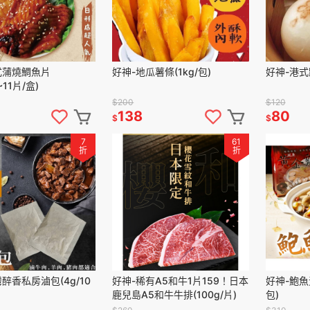
式蒲燒鯛魚片
好神-地瓜薯條(1kg/包)
好神-港式
~11片/盒)
$200
$120
138
80
$
$
7
61
折
折
醉香私房滷包(4g/10
好神-稀有A5和牛1片159！日本
好神-鮑魚
鹿兒島A5和牛牛排(100g/片)
包)