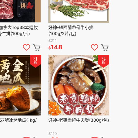
S加拿大Top38幸運牧
好神-紐西蘭帶骨牛小排
排(100g/片)
(100g/2片/包)
$211
148
$
71
72
折
折
57號冰烤地瓜(1kg/
好神-老甕醬燒牛肉煲(300g/包)
$110