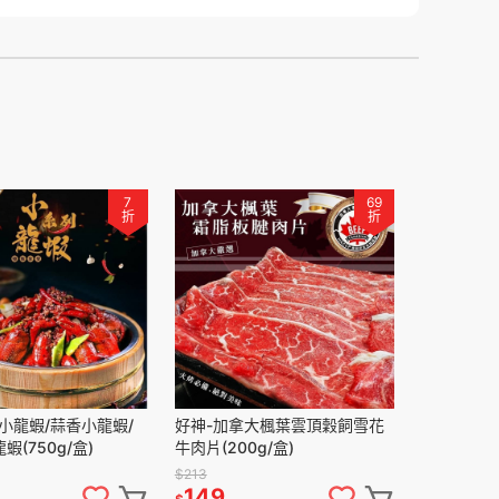
7
69
折
折
小龍蝦/蒜香小龍蝦/
好神-加拿大楓葉雲頂穀飼雪花
(750g/盒)
牛肉片(200g/盒)
$213
149