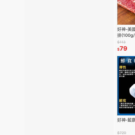
好神-美
排(100g
$113
79
$
好神-藍鑽
$720