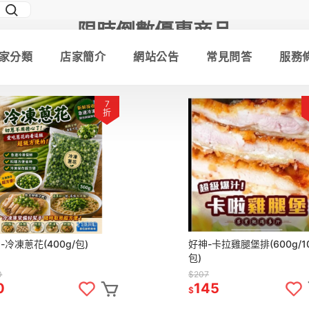
限時倒數優惠商品
家分類
店家簡介
網站公告
常見問答
服務
熱門分類商品
7
折
-冷凍蔥花(400g/包)
好神-卡拉雞腿堡排(600g/1
包)
0
$207
0
145
$