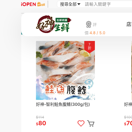
店
評
價:
4.8 / 5.0
7
折
好神-智利鮭魚腹鰭(300g/包)
好神
$114
$10
80
7
$
$