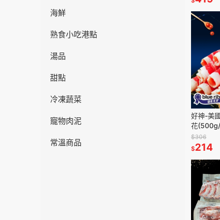
$
海鮮
熟食小吃港點
湯品
甜點
冷凍蔬菜
好神-美
寵物肉泥
花(500g
$306
常溫商品
214
$