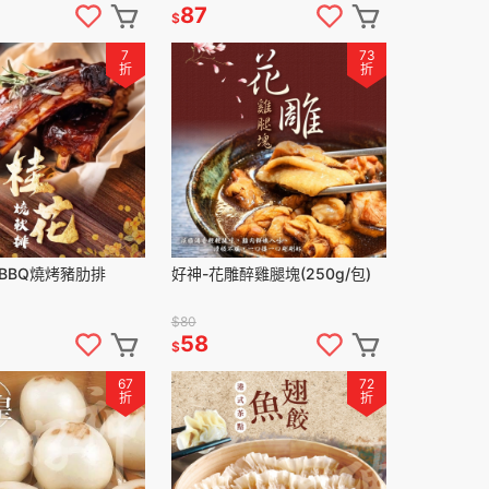
87
$
7
73
折
折
BBQ燒烤豬肋排
好神-花雕醉雞腿塊(250g/包)
)
$80
58
$
67
72
折
折