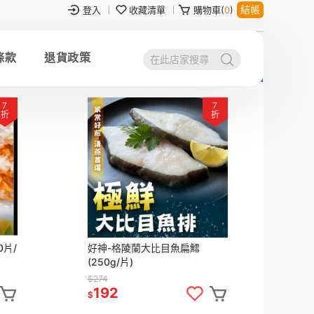
結帳
登入
收藏清單
購物車(
0
)
條款
退貨政策
7
7
折
折
0片/
好神-格陵蘭大比目魚扁鱈
(250g/片)
$274
192
$