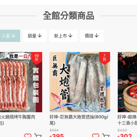
全館分類商品
人氣
銷量
新上市
價錢
69
7
折
折
值火鍋燒烤牛胸腹肉
好神-巨無霸大砲管透抽(800g/
好神-麻辣
包)
尾)
十三香小龍蝦
$564
$430
395
302