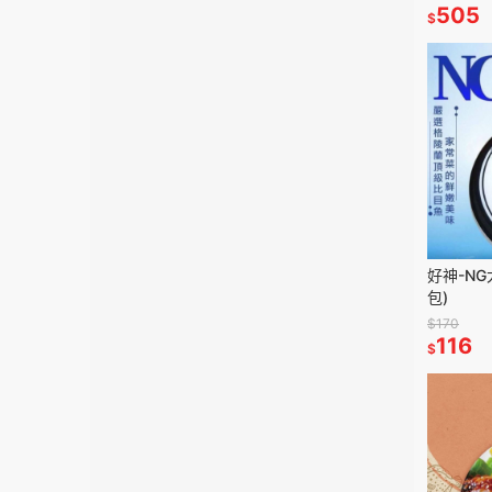
505
$
好神-NG
包)
$170
116
$