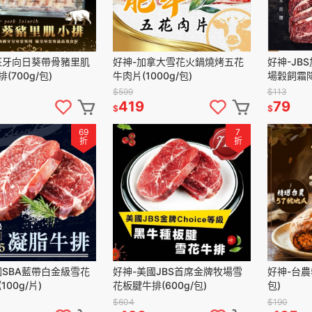
班牙向日葵帶骨豬里肌
好神-加拿大雪花火鍋燒烤五花
好神-JB
(700g/包)
牛肉片(1000g/包)
場穀飼霜降牛
$599
$113
419
79
$
$
69
7
折
折
國SBA藍帶白金級雪花
好神-美國JBS首席金牌牧場雪
好神-台農
100g/片)
花板腱牛排(600g/包)
包)
$604
$190