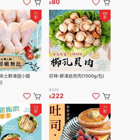
80
$
71
69
折
折
灣本土鮮凍翅小腿
好神-鮮凍扇貝肉(1000g/包)
)
$320
222
$
73
71
折
折