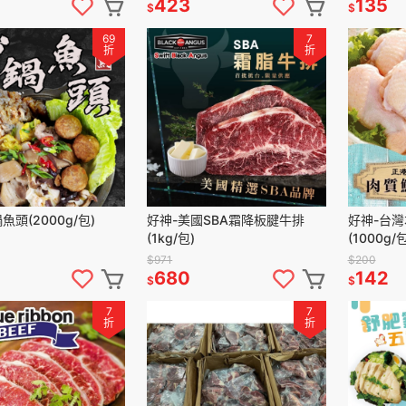
423
135
$
$
69
7
折
折
魚頭(2000g/包)
好神-美國SBA霜降板腱牛排
好神-台
(1kg/包)
(1000g/包
$971
$200
680
142
$
$
7
7
折
折