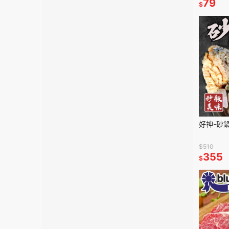
79
$
好神-砂鍋
$510
355
$