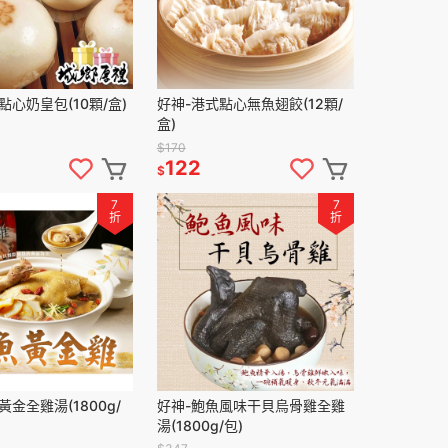
點心奶皇包(10顆/盒)
好神-港式點心無魚翅餃(12顆/
盒)
$170
122
$
7
7
折
折
黃金全雞湯(1800g/
好神-鮑魚風味干貝烏骨雞全雞
湯(1800g/包)