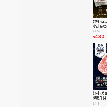
好神-西
小排豬肋排
$690
480
$
好神-美
板腱牛排(
$113