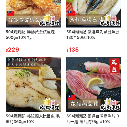
594購購配-鮮酥黃金旗魚塊
594購購配-嚴選無刺虱目魚肚
500g±10%/包
130/150G±10%
229
135
$
$
594購購配-格陵蘭大比目魚 毛
594購購配-嚴選台灣鯛魚片 3
重約360g±10%
片一組 每片約75g ±10%