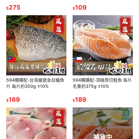
275
109
$
$
594購購配-台灣嚴選金目鱸魚
594購購配-頂級厚切鮭魚 每片
片 每片約350g ±10%
毛重約375g ±10%
169
189
$
$
補貨中