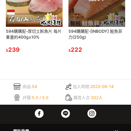
594購購配-厚切土魠魚片 每片
594購購配-[INBODY] 鮭魚菲
重量約400g±10%
力(250g)
239
222
$
$
商品:
54
加入時間:
2023-06-14
評價:
5.0 / 5.0
購買人次:
302人
關於我們