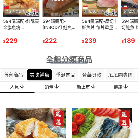
594購購配-鮮酥黃
594購購配-
594購購配-厚切土
594購
594購
金旗魚塊
[INBODY] 鮭魚菲
魠魚片 每片重量約
切鮭魚 
氣魚卵 
500g±10%/包
力(250g)
400g±10%
375g ±
150g±1
229
222
239
189
129
$
$
$
$
$
全館分類商品
所有商品
美味鮮魚
垂涎肉品
奢華貝軟
瓜瓜園專區
人氣
銷量
新上市
價錢