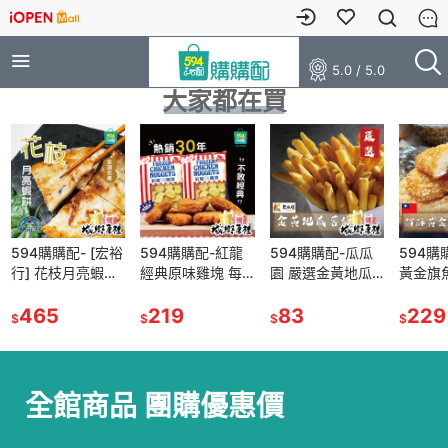
5.0 / 5.0
大家都在買
594購購配- [宏裕
594購購配-紅龍
594購購配-瓜瓜
594購
行] 花枝月亮蝦餅
經典原味雞塊 每
園 嚴選金黃地瓜
黃金旗
每包600克/3片裝
包重量約
薯條600G±5%
500g±
465
1kg±30g
219
83
229
$
$
$
$
全館商品 團購優惠價