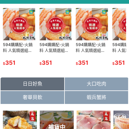
594購購配-火鍋
594購購配-火鍋
594購購配-火鍋
594購購
料 人氣精選組合
料 人氣精選組合
料 人氣精選組合
料 人氣
(一口天/ 花咲時
(一口天/ 花咲時
(一口天/ 花咲時
(一口天/
雨/ 炸干貝揚) 優
351
雨/ 炸干貝揚) 優
351
雨/ 炸干貝揚) 優
351
雨/ 炸干
351
$
$
$
$
惠8折 每包重量約
惠8折 每包重量約
惠8折 每包重量約
惠8折 
200g±10%
200g±10%
200g±10%
200g±1
日日好魚
大口吃肉
奢華貝軟
蝦兵蟹將
補貨中