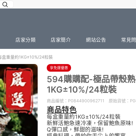
店家分類
店家簡介
網站公告
常見
盒重量約1KG±10%/24粒裝
享免運優惠
594購購配-極品帶殼
1KG±10%/24粒裝
商品編號：
P0844900962711
原始貨號：
P0
商品特色
每盒重量約1KG±10%/24粒裝
新鮮活鮑急速冷凍，保留鮑魚原味!
Q彈口感，鮮甜的滋味!
經典料理，帶給你舌尖上的饗宴