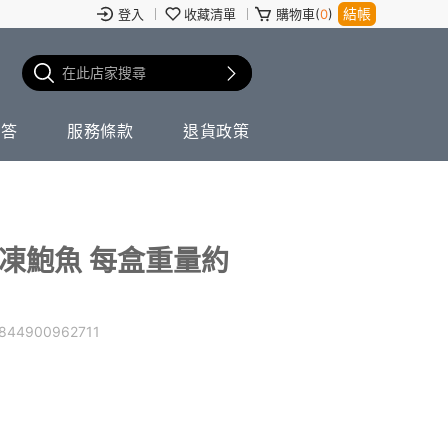
結帳
登入
收藏清單
購物車(
0
)
問答
服務條款
退貨政策
熟凍鮑魚 每盒重量約
844900962711