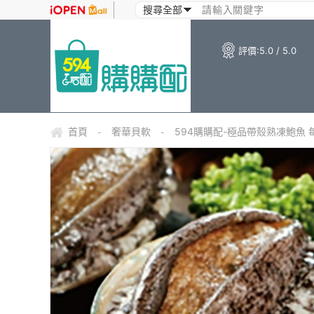
評價:
5.0 / 5.0
首頁
奢華貝軟
594購購配-極品帶殼熟凍鮑魚 每
-
-