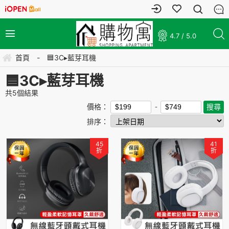
4.7 / 5.0
首頁
-
🟦3C▸藍芽耳機
🟦3C▸藍芽耳機
共
5
個結果
價格：
排序：
45
41
折
折