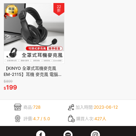
22
折
【KINYO 全罩式耳機麥克風
EM-2115】耳機 麥克風 電腦耳
機 電競耳麥 耳罩式耳機 有線耳
$899
機 頭戴式耳機
199
$
商品:
728
加入時間:
2023-06-12
評價:
4.7 / 5.0
購買人次:
427人