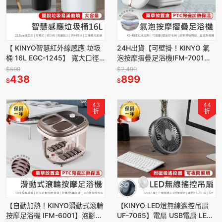
【 KINYO智慧紅外線感應 垃圾
24H出貨【可壁掛！KINYO 氣
桶 16L EGC-1245】 寬大口徑
泡按摩摺疊足浴機IFM-7001】
靜音開合 多種模式 超大容量
泡腳機 足浴機 泡腳桶 加熱泡腳
$599
$2,499
438
機 蒸熏泡腳機
899
$
$
43
44
折
折
【自動加熱！KINYO滑動式滾輪
【KINYO LED燈無線遙控吊扇
按摩足浴機 IFM-6001】泡腳機
UF-7065】電扇 USB電扇 LED