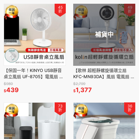
45
49
折
折
補貨中
【保固一年！KINYO USB靜音
【歌林 超輕靜螺旋循環立扇
桌立風扇 UF-8705】電風扇 桌
KFC-MN93DA】風扇 電風扇 遙
扇 立扇 循環扇 充電風扇 無線風
控風扇 靜音風扇 循環扇 節能扇
$980
$2,799
扇 靜音風扇
439
空氣循環扇 AC扇
1,377
$
$
73
36
折
折