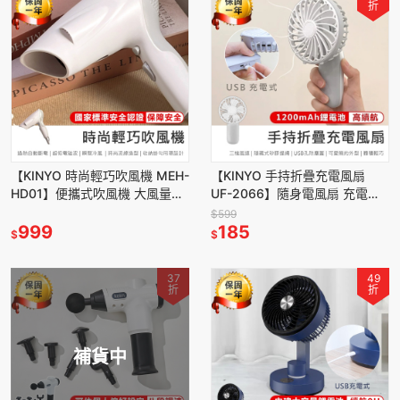
折
【KINYO 時尚輕巧吹風機 MEH-
【KINYO 手持折疊充電風扇
HD01】便攜式吹風機 大風量吹
UF-2066】隨身電風扇 充電風
風機 吹風機 兩段式控溫 過熱自
扇 手持風扇 USB風扇 折疊充電
$599
動斷電
999
風扇 三檔風速
185
$
$
37
49
折
折
補貨中