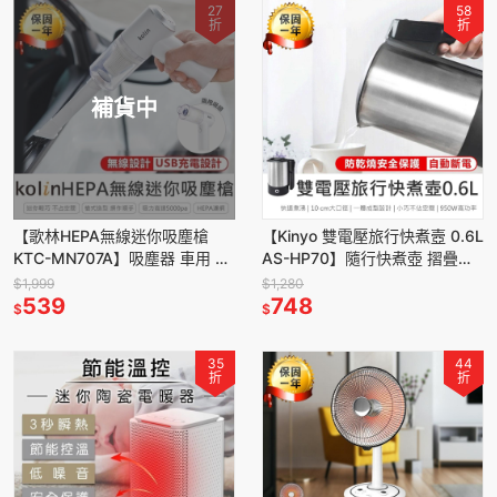
27
58
折
折
補貨中
【歌林HEPA無線迷你吸塵槍
【Kinyo 雙電壓旅行快煮壼 0.6L
KTC-MN707A】吸塵器 車用 手
AS-HP70】隨行快煮壺 摺疊防
持吸塵器 塵螨機 無線吸塵器
燙把手 不鏽鋼熱水壺 自動斷電
$1,999
$1,280
USB吸塵器
539
電熱水壺
748
$
$
35
44
折
折