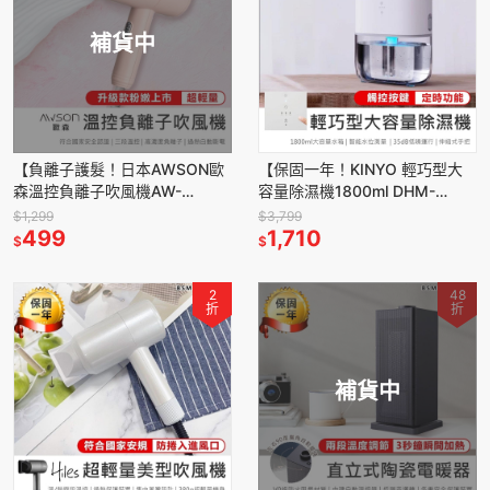
補貨中
【負離子護髮！日本AWSON歐
【保固一年！KINYO 輕巧型大
森溫控負離子吹風機AW-
容量除濕機1800ml DHM-
1503】吹風機 大風量吹風機 專
3450】靜音 定時 清淨除濕 家
$1,299
$3,799
業吹風機 沙龍級吹風機
499
用除濕機 迷你除濕機
1,710
$
$
2
48
折
折
補貨中