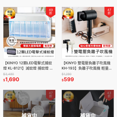
49
47
折
折
【KINYO 12顆LED電擊式捕蚊
【KINYO 雙電壓負離子吹風機
燈 KL-8121】滅蚊燈 捕蚊燈 驅
KH-193】負離子吹風機 輕量型
蚊燈 LED捕蚊燈 電擊式捕蚊燈
吹風機 摺疊吹風機 雙電壓 旅行
$3,480
$1,280
高效滅蚊
1,690
吹風機 吹風機
599
$
$
47
43
折
折
補貨中
補貨中