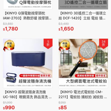
【KINYO Q彈電動按摩頸枕
【KINYO 3D遙控二合一循環立
IAM-2703】熱敷舒緩 按摩頸枕
扇 DCF-1420】立扇 電扇 循環
頸部按摩 肩頸放鬆 肩頸按摩器
扇 電風扇 遙控電扇 定時開關 靜
$3,880
$3,480
按摩機 肩頸按摩
1,780
音風扇
1,650
$
$
5
34
折
折
【KINYO 超聲波隨身清洗機
【KINYO 電池式電蚊拍 CM-
UC-180】眼鏡清洗 飾品清洗 超
2211】電蚊拍 捕蚊拍 滅蚊拍 三
聲波清洗機 超聲波洗淨 高頻振
層密集網面 滅蚊 驅蚊 手持式電
$1,990
$250
動 不鏽鋼清洗槽
990
蚊拍 捕蚊器
85
$
$