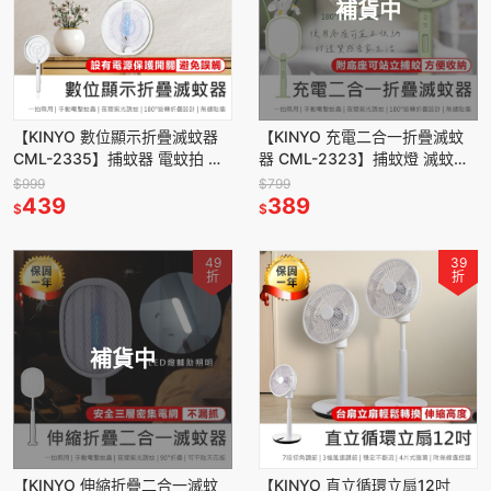
補貨中
【KINYO 數位顯示折疊滅蚊器
【KINYO 充電二合一折疊滅蚊
CML-2335】捕蚊器 電蚊拍 滅
器 CML-2323】捕蚊燈 滅蚊拍
蚊燈 摺疊電蚊拍 壁掛捕蚊燈 充
電蚊拍 充電式電蚊拍 捕蚊拍 摺
$999
$799
電捕蚊拍
439
疊電蚊拍 滅蚊器
389
$
$
49
39
折
折
補貨中
【KINYO 伸縮折疊二合一滅蚊
【KINYO 直立循環立扇12吋