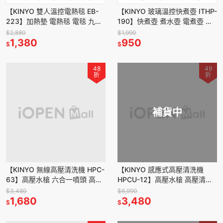
【KINYO 雙人溫控電熱毯 EB-
【KINYO 玻璃溫控快煮壺 ITHP-
223】加熱墊 電熱毯 電毯 九段
190】快煮壺 煮水壺 電煮壺 電
定時 六檔溫控 自動斷電 交換禮
熱壺 玻璃快煮壺 5段溫控 觸控
$2,880
$1,990
物
1,380
式螢幕
950
$
$
48
49
折
折
補貨中
【KINYO 無線高壓清洗機 HPC-
【KINYO 感應式高壓清洗機
63】高壓水槍 六合一噴頭 高壓
HPCU-12】高壓水槍 高壓清洗
洗車機 5米加長軟管 附收納包
機 高壓洗車機 洗車水槍 高壓噴
$3,480
$6,990
無線清洗機
1,680
射 洗車機
3,480
$
$