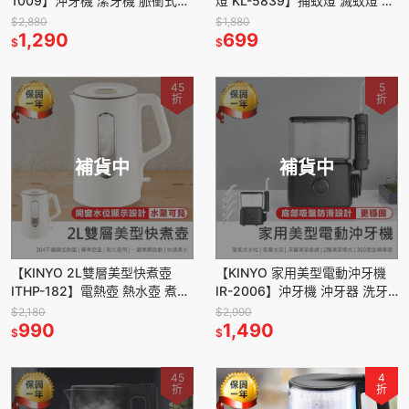
1009】沖牙機 潔牙機 脈衝式水
燈 KL-5839】捕蚊燈 滅蚊燈 滅
柱 IPX7級防水 牙齒清潔 沖牙器
蚊器 驅蚊 電擊捕蚊燈 USB捕蚊
$2,880
$1,880
洗牙機
1,290
燈
699
$
$
45
5
折
折
補貨中
補貨中
【KINYO 2L雙層美型快煮壺
【KINYO 家用美型電動沖牙機
ITHP-182】電熱壺 熱水壺 煮水
IR-2006】沖牙機 沖牙器 洗牙
壺 電茶壺 快煮壺 電熱水壺 雙層
機 洗牙器 牙齒清潔 牙套清潔 電
$2,180
$2,990
防燙
990
動沖牙機
1,490
$
$
45
4
折
折