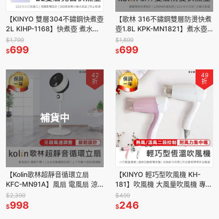
【KINYO 雙層304不鏽鋼快煮壺
【歌林 316不鏽鋼雙層防燙快煮
2L KIHP-1168】快煮壺 煮水壺
壺1.8L KPK-MN1821】煮水壺
熱水壺 咖啡壺 電熱水壺 沖泡壺
熱水壺 不鏽鋼壺 咖啡壺 電熱水
$1,799
$1,899
699
壺
699
$
$
42
49
折
折
補貨中
【Kolin歌林超靜音循環立扇
【KINYO 輕巧型吹風機 KH-
KFC-MN91A】風扇 電風扇 涼
181】吹風機 大風量吹風機 專業
風扇 靜音風扇 立扇 循環扇 節能
吹風機 沙龍級吹風機 負離子吹
$2,399
$499
扇 渦流空氣循環扇
998
風機
246
$
$