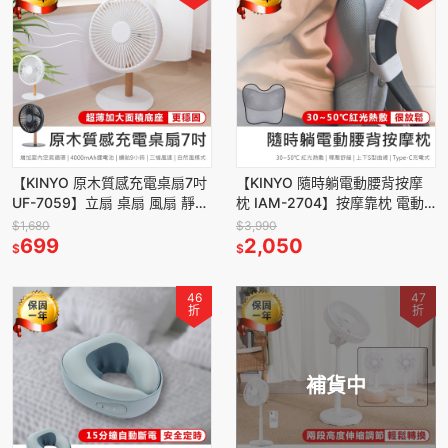
【KINYO 原木質感充電桌扇7吋
【KINYO 隨時躺電動腰背按摩
UF-7059】立扇 桌扇 風扇 靜音
枕 IAM-2704】按摩靠枕 電動
風扇 辦公室桌扇 夜燈風扇 USB
按摩枕 按摩腰靠枕 按摩靠墊 電
$1,680
$3,990
風扇
699
動按摩靠枕
2,050
$
$
46
47
折
折
補貨中