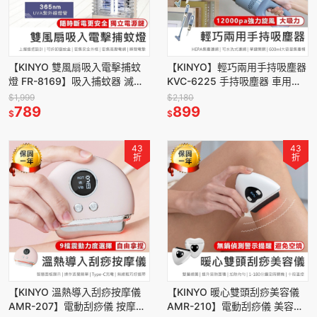
【KINYO 雙風扇吸入電擊捕蚊
【KINYO】輕巧兩用手持吸塵器
燈 FR-8169】吸入捕蚊器 滅蚊
KVC-6225 手持吸塵器 車用吸
燈 電擊式捕蚊燈 雙風扇捕蚊燈
塵器 吸塵器 除塵用具 直立式吸
$1,999
$2,180
滅蚊器 物理誘捕
789
塵器 有線吸塵器
899
$
$
43
43
折
折
【KINYO 溫熱導入刮痧按摩儀
【KINYO 暖心雙頭刮痧美容儀
AMR-207】電動刮痧儀 按摩儀
AMR-210】電動刮痧儀 美容儀