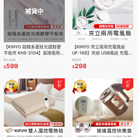
補貨中
【KINYO 超植系菱紋光感輕便
【KINYO 夾立兩用充電風扇
平板夾 KHS-3104】直捲兩用
UF-168】夾扇 USB風扇 充電風
平板夾 離子夾 國際電壓 負離子
扇 手持風扇 桌面風扇 三檔風速
$1,380
$899
陶瓷塗層 附收納袋
599
298
$
$
47
47
折
折