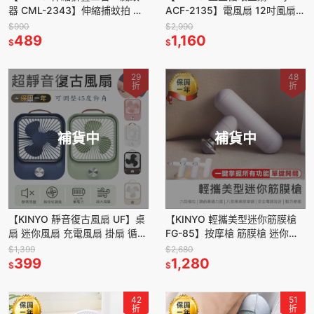
器 CML-2343】伸縮捕蚊拍 捕
ACF-2135】電風扇 12吋風扇
蚊燈 電蚊拍 充電電蚊拍 伸縮電
循環扇 立扇 擺頭風扇 遙控風扇
$990
$2,990
蚊拍 捕蚊拍
489
循環立扇
1,160
$
$
29
48
折
折
補貨中
補貨中
【KINYO 靜音復古風扇 UF】桌
【KINYO 輕攜美型迷你筋膜槍
扇 迷你風扇 充電風扇 掛扇 循環
FG-85】按摩槍 筋膜槍 迷你按
扇 電風扇 無線風扇 靜音風扇
摩槍 送8種按摩頭 6段檔位 筋膜
$1,399
$2,680
399
放鬆槍 按摩儀
1,280
$
$
42
51
折
折