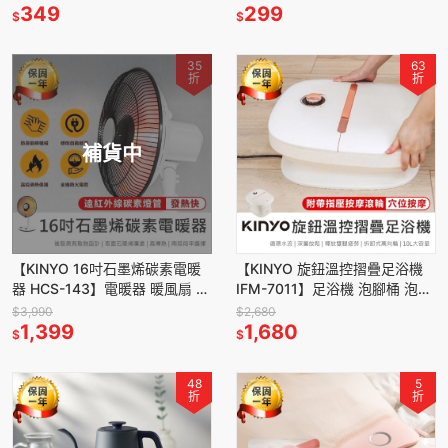
電子體重器
349
重計
299
$
$
35
63
折
折
補貨中
【KINYO 16吋石墨烯碳素電暖
【KINYO 旋鈕溫控摺疊足浴機
器 HCS-143】電暖器 暖風扇 電
IFM-7011】足浴機 泡腳桶 泡腳
暖扇 兩段溫控 暖氣 暖風 自動擺
機 足浴盆 加熱泡腳機 恆溫按摩
$3,990
$2,680
頭 石墨烯
1,399
摺疊泡腳機
1,680
$
$
48
5
折
折