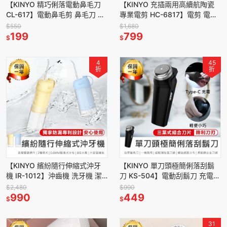
【KINYO 精巧俐落電動鼻毛刀
【KINYO 充插兩用高續航陶瓷
CL-617】電動鼻毛剪 鼻毛刀 鼻
專業電剪 HC-6817】電剪 電推
毛修剪器 鼻毛剪 鼻毛機 電動鼻
理髮器 電動理髮器 電動剪髮器
$550
$1,680
毛機
199
電動剃刀 剪髮器
799
$
$
4
45
折
折
【KINYO 繽紛隨行伸縮式沖牙
【KINYO 單刀頭極簡俐落刮鬍
機 IR-1012】沖齒機 洗牙機 潔
刀 KS-504】電動刮鬍刀 充電刮
牙機 隨行沖牙機 伸縮沖牙機 脈
鬍刀 刮鬍刀 單刀頭刮鬍刀 無線
$2,480
$990
衝洗牙器
990
刮鬍刀 自帶鬢角刀
449
$
$
31