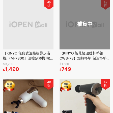
45
47
折
折
補貨中
【KINYO 無段式溫控摺疊足浴
【KINYO 智能恆溫暖杯墊組
機 IFM-7300】溫控足浴機 摺疊
CWS-78】加熱杯墊 保溫杯墊
泡腳桶 泡腳機 恆溫泡腳桶 足浴
恆溫杯墊 暖杯墊 交換禮物 保暖
$3,280
$1,580
機 泡腳桶
1,490
杯墊 聖誕禮物
749
$
$
48
47
折
折