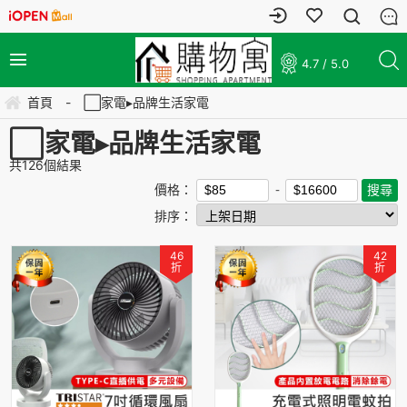
4.7 / 5.0
首頁
-
⬜家電▸品牌生活家電
⬜家電▸品牌生活家電
共
126
個結果
價格：
排序：
46
42
折
折