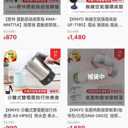
【歌林 震動筋絡按摩槍 KMA-
【KINYO 無線空氣循環桌扇
MN771A】按摩槍 震動按摩槍
UF-7185】電扇 循環扇 風扇 桌
筋膜槍 USB充電 肌肉按摩 運動
扇 自動擺頭 夜燈風扇 充電風扇
$2,380
$2,990
按摩槍 電動筋膜槍
870
露營風扇
1,480
$
$
45
48
折
折
補貨中
【KINYO 分離式雙電壓旅行快
【KINYO 氣壓熱敷按摩眼罩(咖
煮壺 AS-HP90】熱水壺 煮水壺
啡色/白色)IAM-2603】按摩眼
分離式底座 摺疊把手 快煮壺 雙
罩 眼部按摩 熱敷眼罩 眼周紓壓
$2,180
$3,480
電壓快煮壺
990
眼部舒緩
1,680