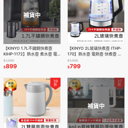
補貨中
【KINYO 1.7L不鏽鋼快煮壺
【KINYO 2L玻璃快煮壺 ITHP-
KIHP-1172】熱水壺 煮水壺 電
170】熱水壺 電熱壺 快煮壺 煮
熱壺 電茶壺 自動斷電 電熱水壺
水壺 自動斷電 電茶壺 耐熱玻璃
$1,990
$1,990
不鏽鋼壺
899
加熱水壺
799
$
$
39
37
折
折
補貨中