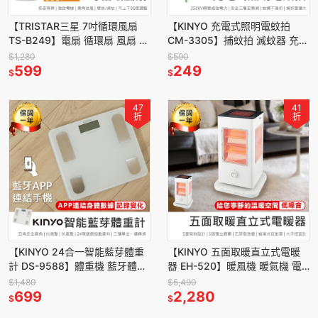
【TRISTAR三星 7吋循環風扇
【KINYO 充電式照明電蚊拍
TS-B249】電扇 循環扇 風扇 循
CM-3305】捕蚊拍 滅蚊器 充電
環風扇 7吋循環扇 空氣循環扇
電蚊拍 捕蚊器 電蚊拍 捕蚊燈
$1,280
$590
電風扇
599
LED燈 超大網面
249
$
$
47
41
折
折
【KINYO 24合一智能藍芽體重
【KINYO 五面取暖直立式電暖
計 DS-9588】體重機 藍牙體重
器 EH-520】暖風機 暖氣機 電
計 體重計 電子體重機 電子體重
暖爐 石英加熱管 暖爐 暖器 電暖
$1,480
$5,490
秤 電子秤 體重秤
699
器 六段定時
2,280
$
$