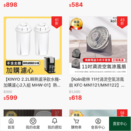
盆 泡腳桶
898
暖暖包
584
$
$
61
45
折
折
【KINYO 2.2L瞬熱濾淨飲水機-
【Kolin歌林 11吋渦流空氣涼風
加購濾心2入組 MHW-01】熱水
扇 KFC-MN1121/MN1122】電
機 飲水機 濾水壺 瞬熱飲水機 淨
風扇 空調扇 循環扇 涼風扇 電扇
$990
$1,380
水器
599
風扇
618
$
$
37
58
折
折
賣家中心
首頁
我的收藏
我的通知
購物車
會員中心