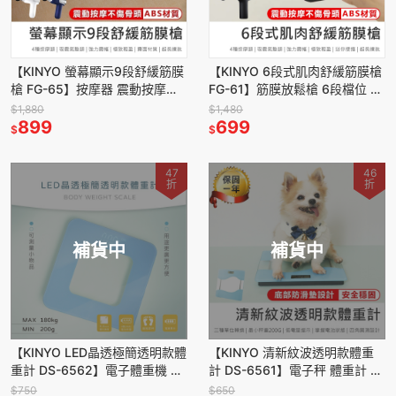
【KINYO 螢幕顯示9段舒緩筋膜
【KINYO 6段式肌肉舒緩筋膜槍
槍 FG-65】按摩器 震動按摩槍
FG-61】筋膜放鬆槍 6段檔位 按
按摩槍 筋膜按摩槍 筋膜槍 9段
摩槍 按摩器 筋膜器 肌肉按摩槍
$1,880
$1,480
變速 螢幕顯示
899
電動筋膜槍
699
$
$
47
46
折
折
補貨中
補貨中
【KINYO LED晶透極簡透明款體
【KINYO 清新紋波透明款體重
重計 DS-6562】電子體重機 體
計 DS-6561】電子秤 體重計 電
重秤 電子體重秤 體重機 體重計
子磅秤 體重機 體重秤 透明款體
$750
$650