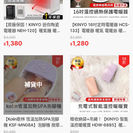
【原廠保固！KINYO 迷你陶瓷
【KINYO 16吋定時電暖器 HCS-
電暖器 NEH-120】暖氣機 暖風
133】電暖器 暖氣 電暖扇 暖風
機 電暖氣 取暖器 電暖爐 暖風扇
扇 自動擺頭 電暖氣 兩段溫控 暖
$3,999
$2,880
1,380
風
1,280
$
$
36
58
折
折
補貨中
【Kolin歌林 恆溫加熱SPA泡腳
贈收納袋+吊繩！【KINYO 智能
機 KSF-MN08A】泡腳機 按摩
溫控暖暖寶 HDW-6885】暖暖
泡腳機 足浴機 SPA泡腳機 泡腳
包 暖暖蛋 暖手寶 電暖蛋 充電式
$2,480
$999