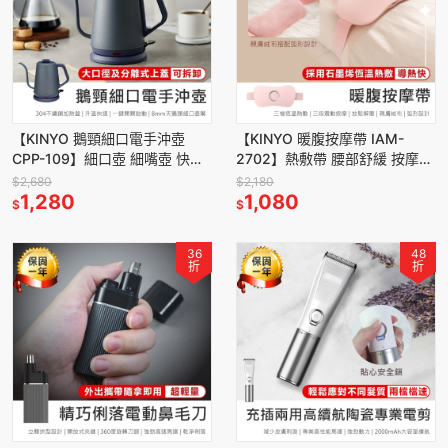
【KINYO 鵝頸細口電手沖壺
【KINYO 暖腹按摩帶 IAM-
CPP-109】細口壺 細嘴壺 快煮
2702】熱敷帶 腰部舒緩 按摩帶
壺 細口手沖壺 電手沖壺 手沖咖
暖腹帶 腰部按摩 暖宮腰帶 發熱
$2,680
$2,180
啡壺 細嘴手沖壺
1,280
腰帶 暖宮按摩器
1,080
$
$
36
48
折
折