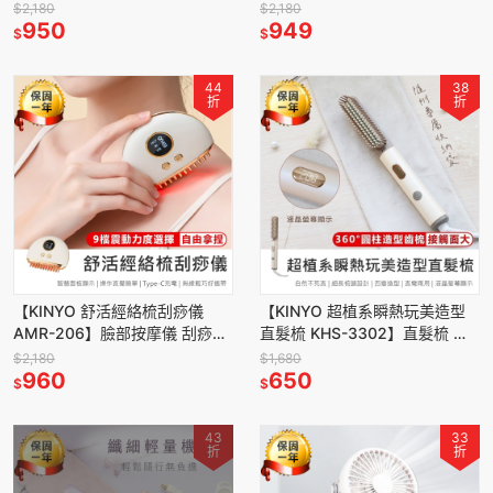
臉部按摩器 美容儀 刮痧板 熱敷
導入儀 臉部按摩儀 美容 按摩 刮
$2,180
$2,180
按摩 刮痧按摩儀
950
痧板 雙邊使用
949
$
$
44
38
折
折
【KINYO 舒活經絡梳刮痧儀
【KINYO 超植系瞬熱玩美造型
AMR-206】臉部按摩儀 刮痧儀
直髮梳 KHS-3302】直髮梳 造
經絡按摩儀 美容儀 頭部按摩儀
型梳 順髮梳 自動斷電 陶瓷塗層
$2,180
$1,680
美容按摩儀
960
直捲兩用
650
$
$
43
33
折
折