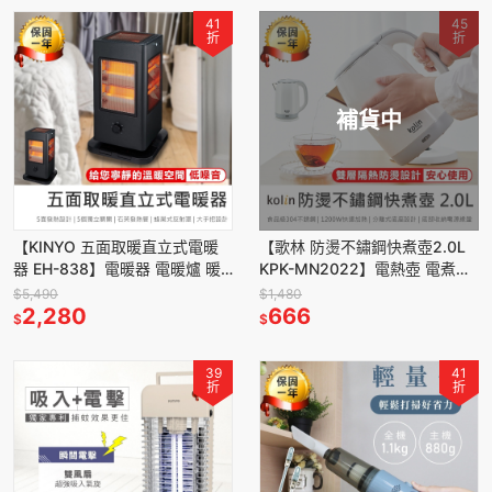
41
45
折
折
補貨中
【KINYO 五面取暖直立式電暖
【歌林 防燙不鏽鋼快煮壺2.0L
器 EH-838】電暖器 電暖爐 暖
KPK-MN2022】電熱壺 電煮壺
風扇 電暖扇 辦公室 露營 暖器
電茶壺 電水壺 煮水壺 304不鏽
$5,490
$1,480
暖氣機 暖風機
2,280
鋼 熱水壺
666
$
$
39
41
折
折