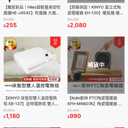
【獨家新品！Hiles超輕量美型吹
【原廠保固！KINYO 直立式陶
風機HE-J4542】吹風機 大風量
瓷電暖器 EH-130】暖氣機 暖風
吹風機 沙龍級吹風機
機 取暖器 電暖爐 保暖器 暖風扇
$1,280
$4,299
255
2,080
$
$
62
4
折
折
補貨中
【KINYO 床墊型雙人溫控電熱
【Kolin歌林 PTC陶瓷電暖器
毯 EB-137】定時電熱毯 雙人電
KFH-MN607A】陶瓷電暖器 桌
毯 電毯 溫控電熱毯 自動斷電 恆
面暖風機 電暖器 迷你電暖器 暖
$1,900
$2,480
溫舒適 電熱毯
1,180
風扇 暖風機
990
$
$