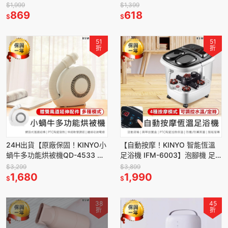
泡腳桶 足浴盆 加熱泡腳機 蒸熏
照明風扇 遙控扇 吊扇 桌扇 充電
$1,999
$1,399
泡腳機
869
電扇
618
$
$
51
51
折
折
24H出貨【原廠保固！KINYO小
【自動按摩！KINYO 智能恆溫
蝸牛多功能烘被機QD-4533 贈
足浴機 IFM-6003】泡腳機 足
延伸管】烘乾機 暖被機 烘鞋機
浴機 泡腳桶 加熱泡腳機 蒸熏泡
$3,299
$3,899
烘衣機 乾鞋機
1,680
腳機
1,990
$
$
38
45
折
折