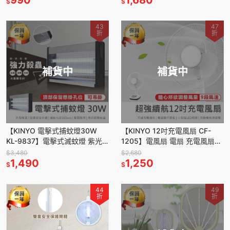
$
$
43
47
折
折
補貨中
補貨中
【KINYO 電擊式捕蚊燈30W
【KINYO 12吋充電風扇 CF-
KL-9837】電擊式滅蚊燈 紫光
1205】電風扇 電扇 充電風扇
誘蚊 雙燈管捕蚊燈 滅蚊器 驅蚊
12吋電風扇 桌扇 涼風扇 立扇 攜
$3,480
$2,680
除蟲 捕蚊燈
1,490
帶式行動風扇
1,250
$
$
44
49
折
折