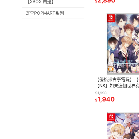
2,890
【XBOX 周邊】
$
‎寄‎♡POPMART系列
【優格米古亭電玩】【
【NS】如果這個世界
人存在的話 一 般版《
$1,990
版》-2025-08-28上
1,940
$