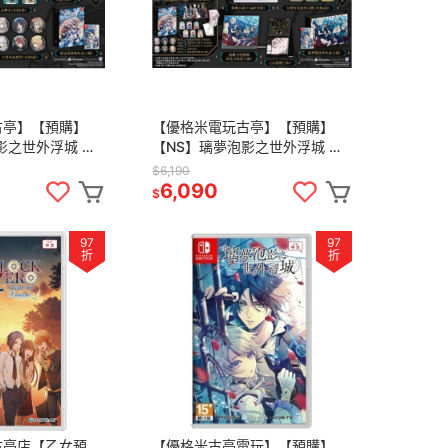
古亭】【預購】
【優格米電玩古亭】【預購】
影之世外浮城 限
【NS】璃夢泡影之世外浮城 豪
025-04-11上
華版《中文版》-2025-04-11上
$6,190
市
6,090
$
97
97
折
折
古亭店【乙女預
【優格米古亭電玩】【預購】