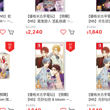
NS】蛇
【優格米古亭電玩】 【預購】
【優格米古亭
SK～ 一般
【NS】魔鬼戀人 混亂族譜 一般/
【NS】共生邱比特
-09-25
限定版《中文版》-2025-08-14
Spicy Darlin
$2,290
$1,890
上市
2,240
1,840
$
$
96
97
折
折
預購】
【優格米古亭電玩】【預購】
【優格米古亭
om 限定
【NS】花好似他 & bloom 一般
【NS】花好似他 
年夏季發售
版 《中文版》-2025年夏季發售
版 限定版《中文
$1,690
$1,690
預定
08-28