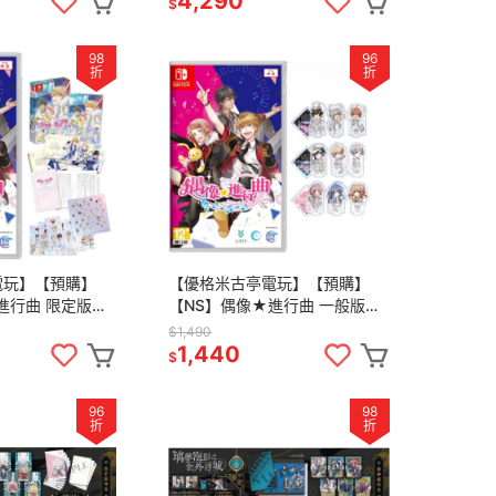
4,290
$
98
96
折
折
電玩】【預購】
【優格米古亭電玩】【預購】
進行曲 限定版
【NS】偶像★進行曲 一般版
計2025年發售
《中文版》-預計2025年發售
$1,490
1,440
$
96
98
折
折