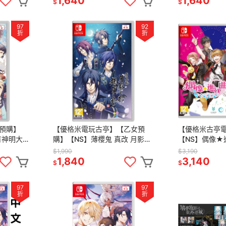
1,640
1,640
$
$
97
92
折
折
預購】
【優格米電玩古亭】【乙女預
【優格米古亭
有神明大
購】【NS】薄櫻鬼 真改 月影之
【NS】偶像★
中文
抄 銀星之抄 一般版《中文
《中文版》-預
$1,990
$3,190
市
版》-2025-02-27上市
1,840
3,140
$
$
97
97
折
折