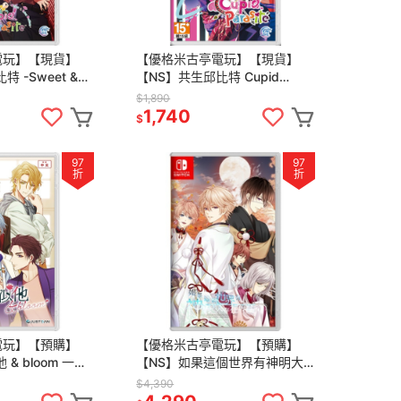
電玩】【現貨】
【優格米古亭電玩】【現貨】
 -Sweet &
【NS】共生邱比特 Cupid
g.- 一般版
Parasite 中文版
$1,890
1,740
$
97
97
折
折
電玩】【預購】
【優格米古亭電玩】【預購】
& bloom 一般
【NS】如果這個世界有神明大
版》-2025-
人存在的話 限定版《中文
$4,390
版》-2025-08-28上市