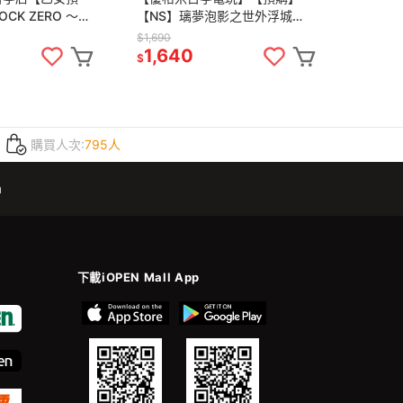
CK ZERO ～終
【NS】璃夢泡影之世外浮城
vote《中文版》
《中文版》-2025-04-11
$1,690
1,640
$
購買人次:
795人
m
下載iOPEN Mall App