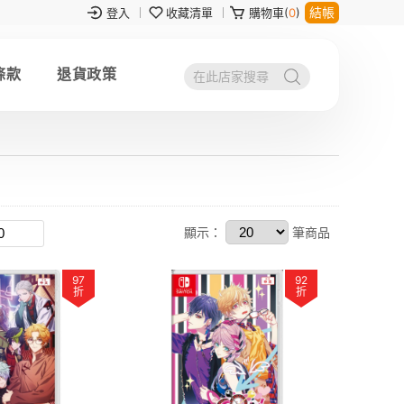
結帳
登入
收藏清單
購物車(
0
)
條款
退貨政策
顯示：
筆商品
97
92
折
折