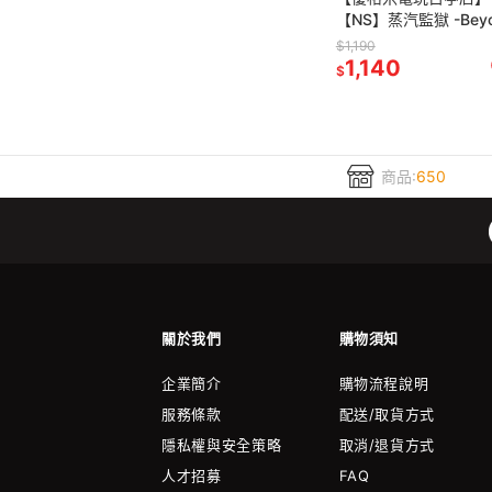
【NS】蒸汽監獄 -Beyon
Steam-《中文版》-202
$1,190
28上市
1,140
$
商品:
650
關於我們
購物須知
企業簡介
購物流程說明
服務條款
配送/取貨方式
隱私權與安全策略
取消/退貨方式
人才招募
FAQ