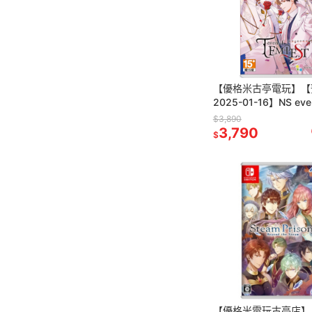
【優格米古亭電玩】【
2025-01-16】NS even
TEMPEST 連綴之時
$3,890
限定版
3,790
$
【優格米電玩古亭店】