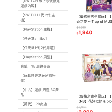
【SWITCH 線上序號擴充
遊戲內容】
【SWITCH 1代 2代 主
【優格米古亭電玩】【
機】
香之夜 ～Trap of MU
版 /限定版 中文版 2025
$1,990
【PlayStation 主機】
1,940
$
【任天堂amiibo】
【任天堂1代 2代周邊】
【PlayStation 周邊】
良值 IINE 周邊專區
【玩具娃娃盒玩吊飾扭
蛋】
【中古】遊戲 周邊 3C產
品
【優格米古亭電玩】【
【NS】花好似他 & blo
【萬代】 PB商店
版 《中文版》-2025
$2,990
預定