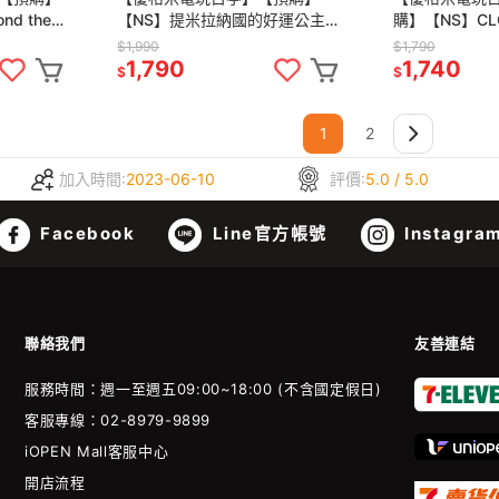
d the
【NS】提米拉納國的好運公主
購】【NS】CLO
4-11-
與衰運騎士團《中文版》-預計
焉之一秒～ De
$1,990
$1,790
2025年發售
2025-04-24
1,790
1,740
$
$
1
2
加入時間:
2023-06-10
評價:
5.0 / 5.0
Facebook
Line官方帳號
Instagra
聯絡我們
友善連結
服務時間：週一至週五09:00~18:00 (不含國定假日)
客服專線：02-8979-9899
iOPEN Mall客服中心
開店流程