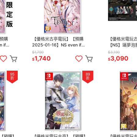
預購
【優格米古亭電玩】【預購
【優格米電玩
 if
2025-01-16】NS even if
【NS】璃夢泡
的拂曉 中文
TEMPEST 連綴之時的拂曉 中文
定版《中文版》-2
$1,790
$3,190
一般版
市
1,740
3,090
$
$
95
89
折
折
【預購】
【優格米電玩古亭】【預購】
【優格米電玩