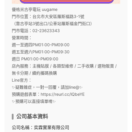
優格米古亭電玩 uugame
門市位置：台北市大安區羅斯福路3-1號
（靠古亭站3號出口/公車站羅斯福金門街口）
門市電話：02-23623343
營業時間：
週一至週四PM01:00-PM09:00
週五至週六PM01:00-PM09:30
週日 PM01:00-PM09:00
店內服務：主機貼膜 / 各類型維修 / 二手收購 / 選物販賣 /
無卡分期 / 續約攜碼換購
Line官方：
✨疑難雜症，一對一回覆，請加line@✨
預購遊戲表單：https://reurl.cc/lQbeYE
✨預購可以直接填單唷✨
公司基本資料
公司名稱：奕霖實業有限公司