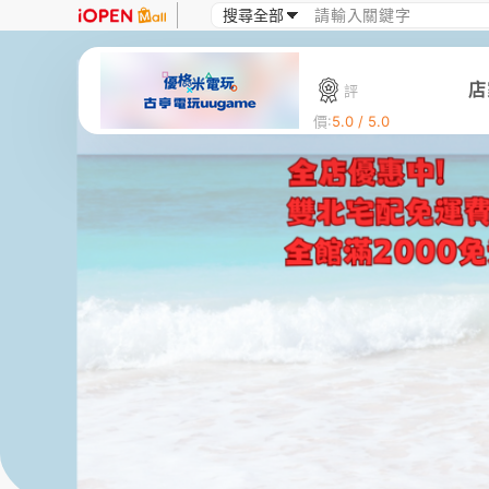
店
評
價:
5.0 / 5.0