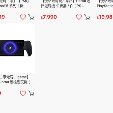
電玩古亭】【PS5】
【優格米電玩古亭店】Portal 遙
【優格米
ation®5 系列主機
控遊玩機 午夜黑 / 白 ( PS
PlaySta
PORTAL )
新款
99
7,990
19,9
$
$
古亭電玩uugame】
rtal 遙控遊玩機 (
AL )
0