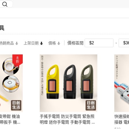
具
價格區間
熱銷商品
上架日期
價格
8
折
皮帶鉗 機油
手搖手電筒 防災手電筒 緊急照
快速接線
帶扳手 機油
明燈 迷你手電筒 手動手電筒 小
接器 電
清器扳手 維
手電筒 手搖充電 手搖發電 手電
子 快速
$10