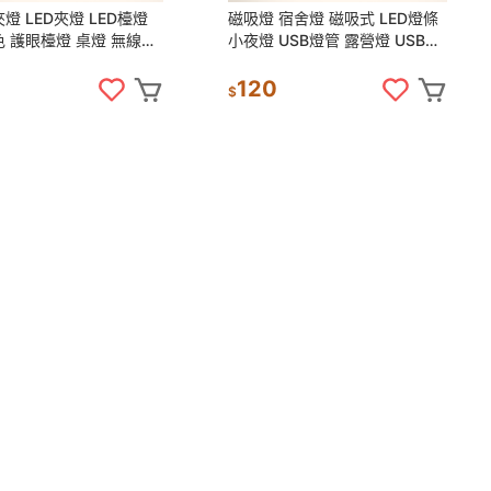
燈 LED夾燈 LED檯燈
磁吸燈 宿舍燈 磁吸式 LED燈條
 護眼檯燈 桌燈 無線檯
小夜燈 USB燈管 露營燈 USB燈
燈 檯燈 小檯燈 日創生活
條 檯燈 化妝燈 燈具 日創生活
120
$