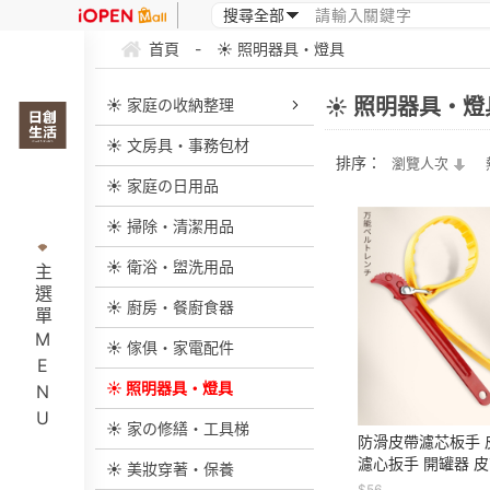
首頁
-
☀ 照明器具・燈具
☀ 照明器具・燈
☀ 家庭の收納整理
☀ 文房具・事務包材
排序：
瀏覽人次
☀ 家庭の日用品
☀ 掃除・清潔用品
☀ 衛浴・盥洗用品
主選單MENU
☀ 廚房・餐廚食器
☀ 傢俱・家電配件
☀ 照明器具・燈具
☀ 家の修繕・工具梯
防滑皮帶濾芯板手 
濾心扳手 開罐器 皮
☀ 美妝穿著・保養
芯扳手 濾芯扳手 濾
$56