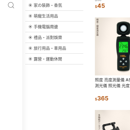
修工具
45
☀ 家の裝飾・香氛
$
☀ 萌寵生活用品
☀ 手機電腦周邊
☀ 禮品・派對娛樂
☀ 旅行用品・車用品
☀ 露營・運動休閒
照度 亮度測量儀 AS
測光儀 照光儀 光度
照計 照度 檢測工具
365
$