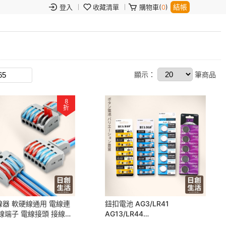
結帳
登入
收藏清單
購物車(
0
)
顯示：
筆商品
8
折
器 軟硬線通用 電線連
鈕扣電池 AG3/LR41
線端子 電線接頭 接線端
AG13/LR44
接線端子 多孔接線器 絕
CR2032CR2025CR2016CR24