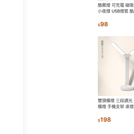
酷斃燈 可充電 磁吸
小夜燈 USB燈管 酷
條 檯燈 化妝燈 日
98
$
雙頭檯燈 三段調光 
檯燈 手機支架 桌燈
讀燈 檯燈 宿舍燈 
198
$