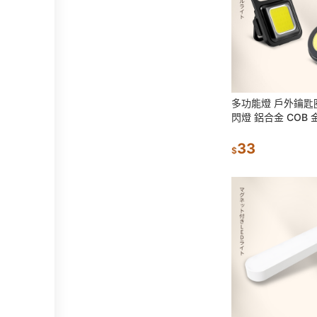
多功能燈 戶外鑰匙圈
閃燈 鋁合金 COB
電筒 家用應急小夜燈
野營燈
33
$