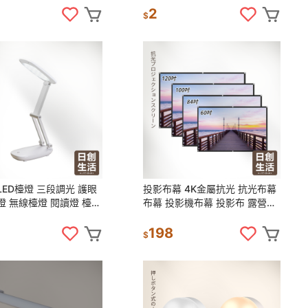
50
2
$
LED檯燈 三段調光 護眼
投影布幕 4K金屬抗光 抗光布幕
燈 無線檯燈 閱讀燈 檯燈
布幕 投影機布幕 投影布 露營布
 居家生活
幕 戶外投影布幕 銀幕
198
$