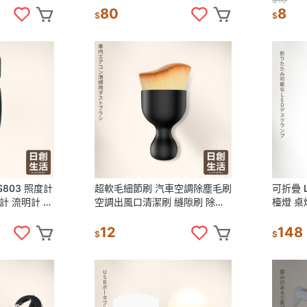
筒
緣端子
80
8
$
$
803 照度計
超軟毛細節刷 汽車空調除塵毛刷
可折疊 
計 流明計 光
空調出風口清潔刷 縫隙刷 除塵
檯燈 桌
刷子 冷氣刷 車內清潔專用刷 毛
小檯燈
刷
12
148
$
$