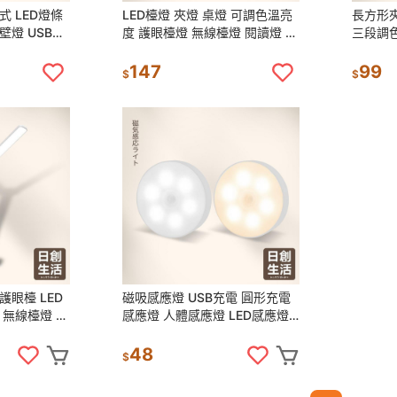
式 LED燈條
LED檯燈 夾燈 桌燈 可調色溫亮
長方形夾
壁燈 USB燈
度 護眼檯燈 無線檯燈 閱讀燈 檯
三段調色
創生活
燈 小檯燈 日創生活
燈 閱讀
147
99
$
$
護眼檯 LED
磁吸感應燈 USB充電 圓形充電
 無線檯燈 閱
感應燈 人體感應燈 LED感應燈
日創生活
小夜燈 走廊燈 櫥櫃燈 氛圍 日創
生活
48
$