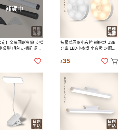
補貨中
限定】金屬圓形桌腳 支撐
按壓式圓形小夜燈 磁吸燈 USB
整桌腳 吧台支撐腳 櫥櫃
充電 LED小夜燈 小夜燈 走廊燈
腳 床腳 沙發腳 桌腳 腳
櫥櫃燈 氛圍燈 床頭燈 日創生活
柱 日創生活
35
$