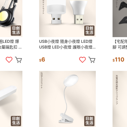
LED燈 爆
USB小夜燈 隨身小夜燈 LED燈
【宅配
 金屬鑰匙扣 手
USB燈 LED小夜燈 護眼小夜燈
腳 可調
 USB充電
小夜燈 戶外應急燈 日創生活
腳 茶几
座 支撐
6
110
$
$