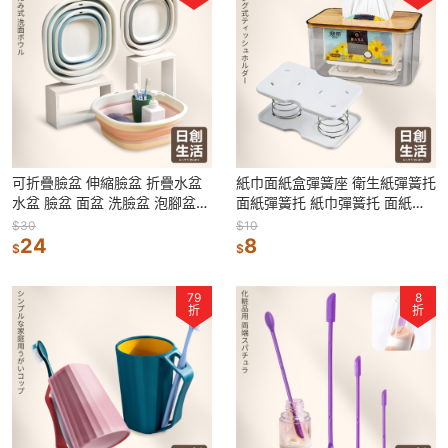
可折疊臉盆 伸縮臉盆 折疊水盆
紙巾面紙盒彈簧座 衛生紙彈簧托
水盆 臉盆 面盆 洗臉盆 泡腳盆
面紙彈簧托 紙巾彈簧托 面紙盒
洗腳盆 洗手盆 洗菜盆 洗衣盆
彈簧 彈力紙巾托 衛生紙托 彈簧
$30
$10
24
托
8
$
$
79
8
折
折