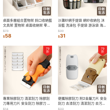
桌面多層組合置物架 斜口收納籃
沙灘紗網手提袋 網紗收納包 沐
文具架 置物架 桌面收納架 零食
浴籃 洗澡包 手提袋 游泳袋 海灘
架 層架 收納架 桌上架 桌上層架
袋 沙灘包 洗漱袋 收納袋 網眼提
$73
$39
58
袋
31
$
$
79
79
折
折
專業除膠刮刀 清潔刮刀 除膠刮
便攜除膠刮刀 附2金屬刀片 安全
刀專用刀片 安全刮刀 除膠刀 玻
刮刀 去漆刮刀 清潔刮刀 去污除
璃清潔刀 玻璃刮刀 壁癌刮刀 清
漆 除貼紙 除油漆 清潔刀鏟
$14
$33