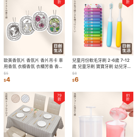
折
折
歐美香氛片 香氛片 香片吊卡 車
兒童月份軟毛牙刷 2-6歲 7-12
用香氛 衣櫥香氛 衣櫃芳香 香氛
歲 兒童牙刷 寶寶牙刷 幼兒牙刷
袋 擴香 房間香氛 香片 車用擴香
幼童牙刷 小孩牙刷 月份牙刷
$5
$8
4
6
$
$
79
81
折
折