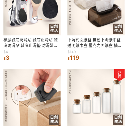
橡膠鞋底防滑貼 鞋底止滑貼 鞋
下沉式面紙盒 自動下降紙巾盒
底防滑貼 鞋底止滑墊 防滑鞋底
透明紙巾盒 壓克力面紙盒 抽取
止滑貼片 橡膠止滑墊 鞋底防滑
式衛生紙盒 桌上面紙盒 自動下
$4
$149
3
沉 紙巾盒
119
$
$
67
折