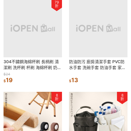
79
折
304不鏽鋼海綿杯刷 長柄刷 清
防油防污 廚房清潔手套 PVC防
潔刷 洗杯刷 杯刷 海綿杯刷 奶瓶
水手套 洗碗手套 防油手套 家務
刷 保溫杯刷 夾子 刷子 環保杯刷
手套 洗衣服 防滑手套 清潔手套
$24
19
13
$
$
8
8
折
折