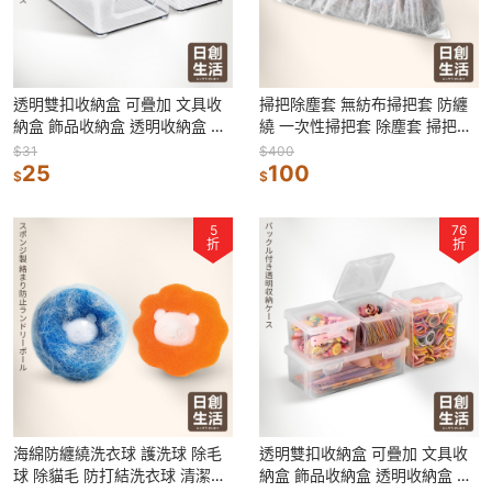
透明雙扣收納盒 可疊加 文具收
掃把除塵套 無紡布掃把套 防纏
納盒 飾品收納盒 透明收納盒 桌
繞 一次性掃把套 除塵套 掃把黏
面收納盒 整理盒 儲物盒 置物盒
毛套 防塵套
$31
$400
25
100
$
$
5
76
折
折
海綿防纏繞洗衣球 護洗球 除毛
透明雙扣收納盒 可疊加 文具收
球 除貓毛 防打結洗衣球 清潔球
納盒 飾品收納盒 透明收納盒 桌