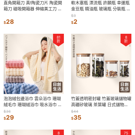
直角開箱刀 真!陶瓷刀片 陶瓷開
軟木塞瓶 漂流瓶 許願瓶 幸運瓶
箱刀 磁吸開箱器 伸縮美工刀 伸
金豆瓶 精油瓶 玻璃瓶 分裝瓶 星
縮開箱刀 拆快遞小刀 便携開箱
砂瓶 試管瓶 迷你玻璃瓶
$3
刀
28
2
$
$
81
8
折
折
泡泡絨包邊浴巾 雲朵浴巾 珊瑚
竹蓋透明密封罐 竹蓋玻璃儲物罐
絨毛巾 珊瑚絨浴巾 吸水浴巾 吸
高硼矽玻璃 茶葉罐 日式儲物罐
水毛巾 浴巾吸水 厚浴巾 毛巾 浴
五穀雜糧罐 糖果罐 麵條罐 儲物
$36
$44
巾
29
罐
35
$
$
8
75