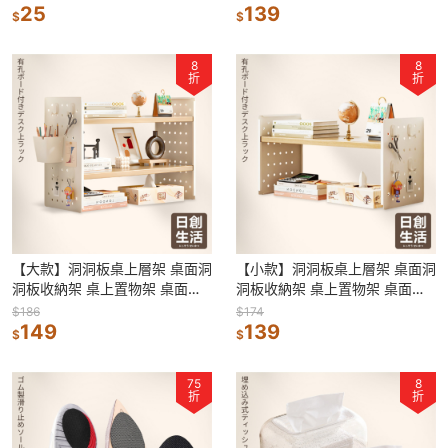
25
包
139
$
$
8
8
折
折
【大款】洞洞板桌上層架 桌面洞
【小款】洞洞板桌上層架 桌面洞
洞板收納架 桌上置物架 桌面置
洞板收納架 桌上置物架 桌面置
物架 書架 桌上收納架 書桌架 展
物架 書架 桌上收納架 書桌架 展
$186
$174
示架
149
示架
139
$
$
75
8
折
折