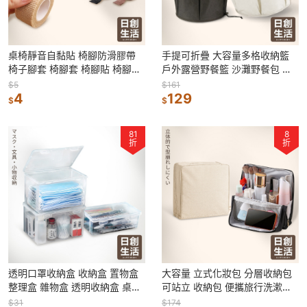
桌椅靜音自黏貼 椅腳防滑膠帶
手提可折疊 大容量多格收納籃
椅子腳套 椅腳套 椅腳貼 椅腳墊
戶外露營野餐籃 沙灘野餐包 洗
桌椅腳墊 椅腳防滑 凳子腳套
漱包 洗澡籃 折疊洗衣籃 洗漱籃
$5
$161
4
129
$
$
81
8
折
折
透明口罩收納盒 收納盒 置物盒
大容量 立式化妝包 分層收納包
整理盒 雜物盒 透明收納盒 桌面
可站立 收納包 便攜旅行洗漱包
收納盒 雜物收納盒 口罩盒 盒子
3C收納 文具包 刷具包 旅行收納
$31
$174