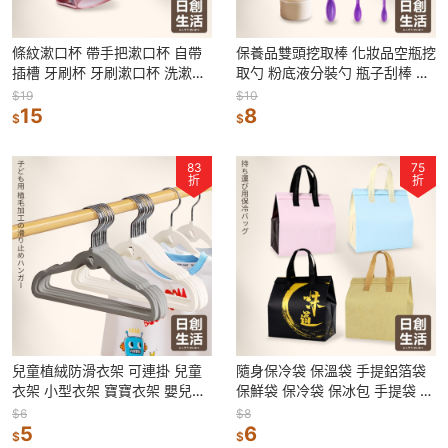
條紋漱口杯 帶手把漱口杯 自帶
保養品雙頭挖取棒 化妝品空瓶挖
插槽 牙刷杯 牙刷漱口杯 洗漱杯
取勺 粉底液分裝勺 瓶子刮棒 面
情侶漱口杯 水杯 旅行漱口杯 刷
霜勺 空瓶神器 小勺子 瓶子挖勺
$19
$10
牙杯
15
刮刀
8
$
$
83
75
折
折
兒童植絨防滑衣架 可連掛 兒童
隨身保冷袋 保溫袋 手提鋁箔袋
衣架 小型衣架 寶寶衣架 嬰兒小
保鮮袋 保冷袋 保冰包 手提袋 野
孩晾衣架 無痕衣架 衣撐 止滑衣
餐袋 便當袋 奶茶袋 外帶打包袋
$6
$8
架
5
6
$
$