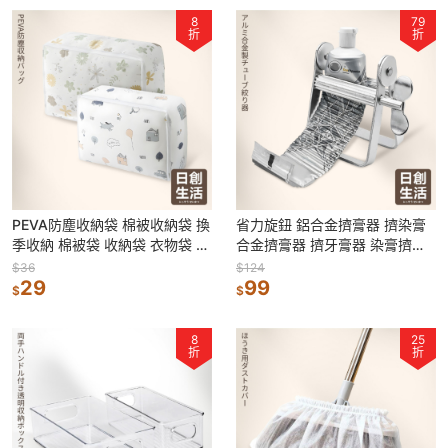
8
79
折
折
PEVA防塵收納袋 棉被收納袋 換
省力旋鈕 鋁合金擠膏器 擠染膏
季收納 棉被袋 收納袋 衣物袋 防
合金擠膏器 擠牙膏器 染膏擠壓
塵袋 衣物收納袋 被子整理袋
器 擠牙膏神器 染膏夾 金屬擠壓
$36
$124
29
器
99
$
$
8
25
折
折