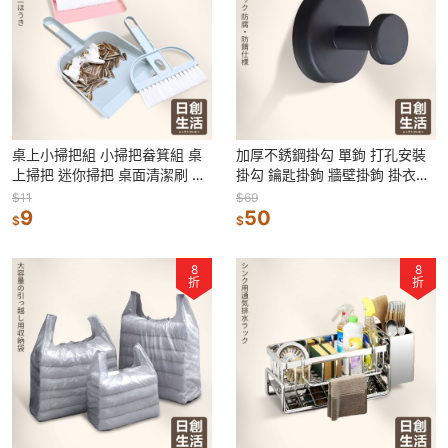
桌上小掃把組 小掃把畚箕組 桌
加厚不銹鋼掛勾 單鉤 打孔安裝
上掃把 迷你掃把 桌面清潔刷 鍵
掛勾 鑰匙掛鉤 牆壁掛鉤 掛衣服
盤清潔 窗戶清潔 小刷子 小畚斗
黑色掛勾 衣帽掛勾 玄關掛衣勾
$11
$69
9
50
$
$
8
8
折
折