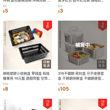
烤鴨 變色惡搞燒鴨 烤鴨吊飾 創
尾牙紅包 過年紅包袋 婚禮紅包
意後視鏡鴨子 創意 兒童節禮物
袋 結婚紅包袋 生日紅包袋 祝賀
$6
$4
5
紅包
3
$
$
8
8
折
折
補貨中
網格塑膠小收納盒 零錢盒 娃娃
316不鏽鋼 密封盒 可手提便當
機專用 10元籃 遊戲幣籃 兌幣機
盒 不銹鋼保鮮盒 不鏽鋼便當盒
籃子 錢幣籃 零件專用籃 硬幣盒
冰箱保鮮盒 冰箱收納盒 分裝盒
$10
$131
8
105
$
$
79
79
折
折