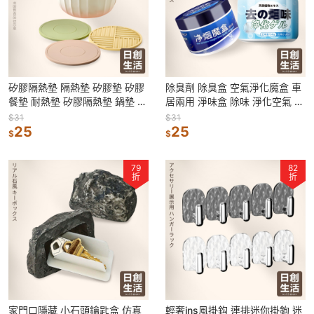
矽膠隔熱墊 隔熱墊 矽膠墊 矽膠
除臭劑 除臭盒 空氣淨化魔盒 車
餐墊 耐熱墊 矽膠隔熱墊 鍋墊 餐
居兩用 淨味盒 除味 淨化空氣 去
桌墊 防熱墊 隔熱餐墊
除異味 清新空氣 空氣清淨 淨味
$31
$31
25
25
$
$
79
82
折
折
家門口隱藏 小石頭鑰匙盒 仿真
輕奢ins風掛鈎 連排迷你掛鉤 迷