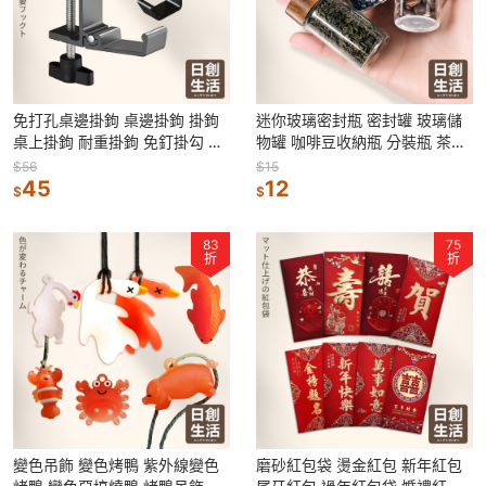
免打孔桌邊掛鉤 桌邊掛鉤 掛鉤
迷你玻璃密封瓶 密封罐 玻璃儲
桌上掛鉤 耐重掛鉤 免釘掛勾 辦
物罐 咖啡豆收納瓶 分裝瓶 茶葉
公桌掛鉤 包包掛鉤
乾料保存 空瓶 分裝罐 迷你瓶
$56
$15
45
12
$
$
83
75
折
折
變色吊飾 變色烤鴨 紫外線變色
磨砂紅包袋 燙金紅包 新年紅包