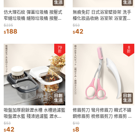
仿大理石紋 彈蓋垃圾桶 按壓式
無痕免釘 日式浴室壁掛架 洗手
窄縫垃圾桶 縫隙垃圾桶 按壓垃
檯化妝品收納 浴室架 浴室置物
圾桶 廁所垃圾桶 浴室垃圾桶 隙
架 牆上收納架 壁掛層架 壁掛置
$235
$53
縫垃圾桶
188
物架
42
$
$
79
8
折
折
吸盤加厚廚餘瀝水槽 水槽過濾籃
修眉剪刀 彎月修眉刀 韓式不鏽
吸盤瀝水籃 殘渣過濾籃 瀝水籃
鋼修眉剪 梳修眉剪刀 修眉剪 眉
水槽瀝水架 水槽置物架 過濾網
梳 修眉毛 修眉刀 修眉神器 眉剪
$53
$10
42
8
$
$