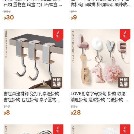
石頭 置物盒 暗盒 門口石頭盒 隱
你掛勾 5聯排 掛項鍊架 項鍊收
藏鑰匙盒 藏私房錢 備用鑰匙收
納架 首飾展示架 掛架 掛鉤
$38
$11
納
30
9
$
$
8
8
折
折
書包桌邊掛鉤 免打孔桌邊掛鉤
LOVE創意字母掛勾 掛鉤 收納
書包掛鉤 包包掛勾 桌子置物鉤
鑰匙掛勾 造型掛鉤 門後掛鉤 可
桌邊掛勾 背包專用 免釘掛勾
愛掛鉤 強力掛鉤 免釘 字母掛勾
$10
$35
8
28
$
$
8
8
折
折