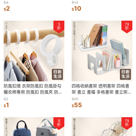
洗衣機球 洗衣不打結 海綿洗衣
面收納盒 整理盒 儲物盒 置物盒
$4
$13
球
2
10
$
$
5
79
折
折
防風扣環 衣架防風扣 防風掛勾
四格收納書架 透明書架 四格書
曬衣桿專用 防風扣 防風夾 防滑
架 書立 書檔 多格書架 書立架
勾 防風勾 衣架掛鉤 掛勾 扣環
分隔架 文件收納架 桌面書架
$2
$69
1
55
$
$
8
79
折
折