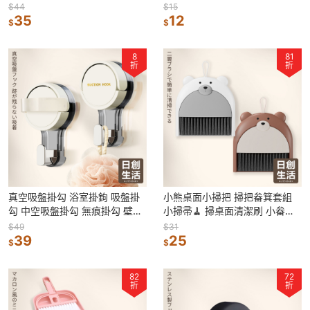
匙掛鉤 防掉掛勾 原木掛鉤
架 曬衣架 晾曬架 水晶衣架
$44
$15
35
12
$
$
8
81
折
折
真空吸盤掛勾 浴室掛鉤 吸盤掛
小熊桌面小掃把 掃把畚箕套組
勾 中空吸盤掛勾 無痕掛勾 壁掛
小掃帚🧹 掃桌面清潔刷 小畚箕
造型掛勾 掛鈎 可重複使用掛勾
清潔用具 桌面掃把畚箕組 迷你
$49
$31
39
掃把組
25
$
$
82
72
折
折