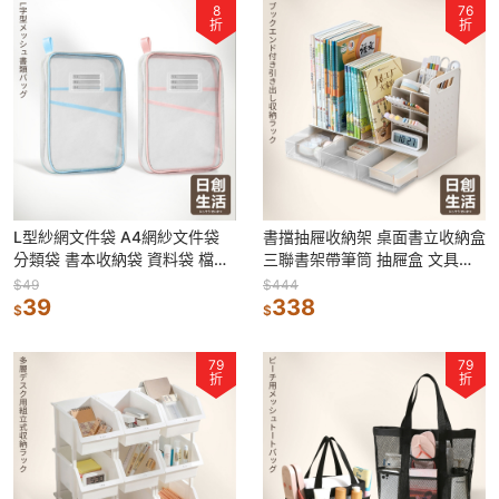
8
76
折
折
L型紗網文件袋 A4網紗文件袋
書擋抽屜收納架 桌面書立收納盒
分類袋 書本收納袋 資料袋 檔案
三聯書架帶筆筒 抽屜盒 文具置
夾 科目分類袋 收納袋 科目袋
物架 書架 書立 文具收納 書本收
$49
$444
39
納
338
$
$
79
79
折
折