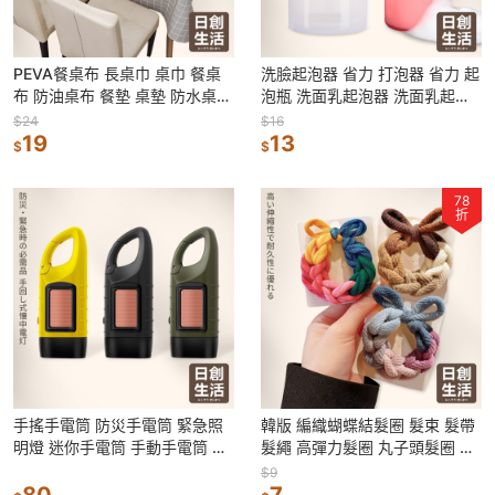
PEVA餐桌布 長桌巾 桌巾 餐桌
洗臉起泡器 省力 打泡器 省力 起
布 防油桌布 餐墊 桌墊 防水桌布
泡瓶 洗面乳起泡器 洗面乳起泡
印花桌布 防塵蓋巾 桌布
器 拍拍 泡沫瓶 洗面奶起泡
$24
$16
19
13
$
$
78
折
手搖手電筒 防災手電筒 緊急照
韓版 編織蝴蝶結髮圈 髮束 髮帶
明燈 迷你手電筒 手動手電筒 小
髮繩 高彈力髮圈 丸子頭髮圈 加
手電筒 手搖充電 手搖發電 手電
粗編織髮圈 髮飾 蝴蝶結 髮圈
$9
筒
80
7