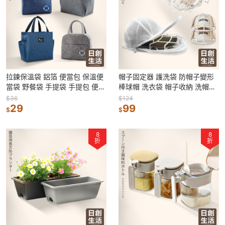
拉鍊保溫袋 鋁箔 便當包 保溫便
帽子固定器 護洗袋 防帽子變形
當袋 野餐袋 手提袋 手提包 便當
棒球帽 洗衣袋 帽子收納 洗帽子
袋 飯盒袋 野餐袋 保冷袋 包包
袋 洗帽子 洗帽器 洗帽袋 洗衣網
$36
$124
29
99
$
$
8
8
折
折