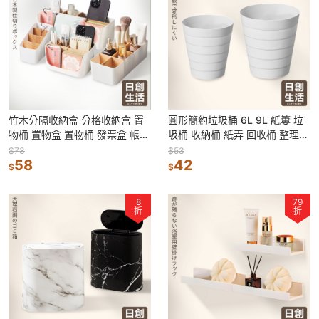
竹木分隔收納盒 分格收納盒 置
圓形簡約垃圾桶 6L 9L 紙簍 垃
物桶 置物盒 置物桶 發票盒 帳單
圾桶 收納桶 紙弄 回收桶 整理桶
收納盒 單據收納盒 格子收納盒
小垃圾桶 收納整理 垃圾筒
$73
$53
58
42
$
$
8
79
折
折