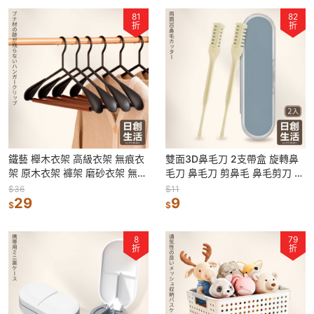
81
82
折
折
鐵藝 櫸木衣架 高級衣架 無痕衣
雙面3D鼻毛刀 2支帶盒 旋轉鼻
架 原木衣架 褲架 磨砂衣架 無痕
毛刀 鼻毛刀 剪鼻毛 鼻毛剪刀 鼻
掛衣 衣服掛架 掛衣架 實木衣架
毛剪 鼻毛修剪器 鼻孔剃毛刀
$36
$11
29
9
$
$
8
79
折
折