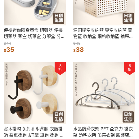
便攜迷你隨身藥盒 切藥器 便攜
洞洞鏤空收納籃 簍空收納筐 置
切藥器 藥盒 切藥盒 分藥盒 分藥
物籃 收納盒 網格收納籃 抽屜置
器 迷你藥盒 隨身藥盒 藥片分割
物盒 桌上收納箱 玩具衣物廚房
$44
$48
器
35
浴室收納
38
$
$
8
8
折
折
實木掛勾 免打孔附背膠 衣服掛
水晶防滑衣架 PET 亞克力 掛衣
鉤 牆壁掛鉤 J/T型 單鉤 掛鉤 鑰
架 透明衣架 吊帶衣架 服飾店衣