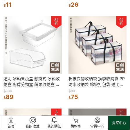
潔刀鏟
11
26
$
$
84
94
折
折
透明 冰箱果蔬盒 懸掛式 冰箱收
棉被衣物收納袋 換季收納袋 PP
納盒 廚房分類盒 蔬果收納盒 冰
防水收納袋 棉被打包袋 透明防
箱置物盒 廚房整理盒 冰箱整理
塵收納袋 搬家袋 娃娃收納袋 外
$106
$80
盒
89
套收納
75
$
$
8
79
折
折
賣家中心
首頁
我的收藏
我的通知
購物車
會員中心