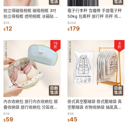
拍立得磁吸相框 磁吸相框 3吋
電子行李秤 含織帶 手提電子秤
拍立得相框 透明相框 冰箱貼 磁
50kg 包裹秤 旅行秤 吊秤 吊勾
鐵 白板貼 相框 小卡相框
秤 行李秤 手提秤 出國 秤
$15
$224
12
179
$
$
79
8
折
折
內衣收納包 旅行内衣收納包 摺
掛式真空壓縮袋 掛式壓縮袋 真
叠收納袋 旅行收納包 分區收納
空壓縮袋 衣物收納袋 抽氣真空
袋 內衣收納袋 旅行內衣包 三合
袋 衣架壓縮袋 洗衣袋 收納袋
$74
$56
一内衣包
59
45
$
$