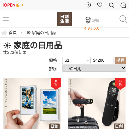
評價:
4.8 / 5.0
首頁
-
☀ 家庭の日用品
☀ 家庭の日用品
共
323
個結果
價格：
排序：
8
79
折
折