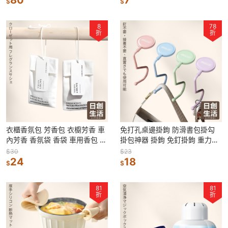
$
$
8
78
折
折
衣櫃香氛包 芳香包 衣櫥芳香 車
免打孔桌邊掛鉤 防滑書包掛勾
內芳香 香氛袋 香袋 車用香包 汽
掛包神器 掛鉤 免釘掛鉤 重力掛
車芳香 衣櫃芳香 衣物香氛袋
鉤 書包掛鉤 課桌掛鉤 學生宿舍
$30
$23
24
18
$
$
81
81
折
折