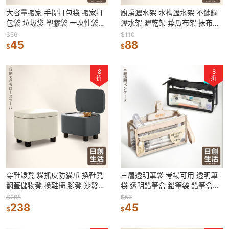
大容量搬家 手提打包袋 搬家打
廚房瀝水架 水槽瀝水架 不鏽鋼
包袋 垃圾袋 塑膠袋 一次性袋子
瀝水架 瀝乾架 菜瓜布架 抹布海
包裝袋 收納袋 提袋 袋子 搬家袋
綿架 廚房收納 瀝水籃 廚房置物
$56
$110
45
架
88
$
$
8
8
折
折
穿鞋矮凳 貓抓皮防貓爪 換鞋凳
三層透明筆袋 考場可用 透明筆
翻蓋儲物凳 換鞋椅 腳凳 沙發凳
袋 透明鉛筆盒 鉛筆袋 鉛筆盒大
矮凳 玄關換鞋椅 凳子 椅子
容量 筆袋 文具袋 學生小物 韓系
$298
$56
238
筆袋
45
$
$