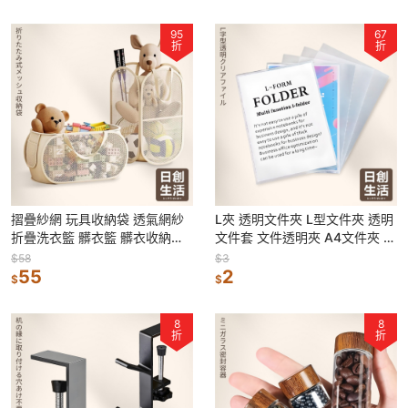
95
67
折
折
摺疊紗網 玩具收納袋 透氣網紗
L夾 透明文件夾 L型文件夾 透明
折疊洗衣籃 髒衣籃 髒衣收納籃
文件套 文件透明夾 A4文件夾 透
收納網 洗衣網 置物籃 細網 籃子
明夾 考卷夾 檔案夾 L資料夾
$58
$3
55
2
$
$
8
8
折
折