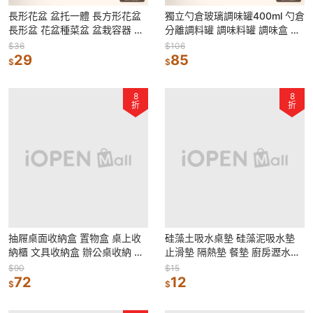
長形花盆 盆托一體 長方形花盆
獨立勺倉玻璃調味罐400ml 勺倉
長形盆 花盆種菜盆 盆栽容器 控
分離調料罐 調味料罐 調味盒 防
根盆 菜盆 花槽 植物花盆 霍倫盆
潮調味罐 玻璃調味罐 調味粉
$36
$106
29
85
$
$
8
8
折
折
抽屜桌面收納盒 置物盒 桌上收
硅藻土吸水桌墊 硅藻泥吸水墊
納櫃 文具收納盒 辦公桌收納 小
止滑墊 隔熱墊 餐墊 廚房瀝水墊
型收納櫃 置物盒 抽屜收納盒 桌
吸水墊 防滑墊 瀝水墊 餐桌墊
$90
$15
面收納
72
12
$
$