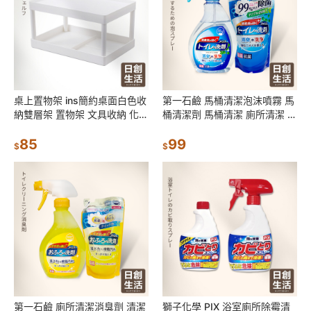
桌上置物架 ins簡約桌面白色收
第一石鹼 馬桶清潔泡沫噴霧 馬
納雙層架 置物架 文具收納 化妝
桶清潔劑 馬桶清潔 廁所清潔 廁
品收納 學生書桌收納 收納架 辦
所清潔劑 浴室清潔劑 浴室清潔
公室整理盒
85
日創生活
99
$
$
第一石鹼 廁所清潔消臭劑 清潔
獅子化學 PIX 浴室廁所除霉清