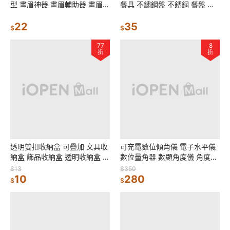
型 畫眉神器 畫眉輔助器 畫眉卡
餐具 不鏽鋼盤 不銹鋼 餐盤 餐
畫眉工具 眉卡 畫眉 立體眉型輔
具 不鏽鋼圓盤 露營餐盤 露營用
助器
22
品
35
$
$
77
8
折
折
透明雙扣收納盒 可疊加 文具收
可充電數位傾角儀 電子水平儀
納盒 飾品收納盒 透明收納盒 桌
數位量角器 數顯角度儀 角度儀
面收納盒 整理盒 儲物盒 置物盒
測量儀 數顯工程角度儀 雷射儀
$13
$350
10
測距
280
$
$