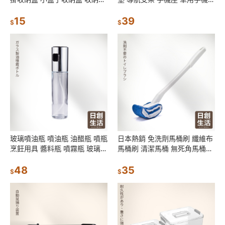
小型收納盒 分格收納盒
架 車載手機支架 車用防滑墊 置
15
物墊 汽車止滑墊
39
$
$
玻璃噴油瓶 噴油瓶 油醋瓶 噴瓶
日本熱銷 免洗劑馬桶刷 纖維布
烹飪用具 醬料瓶 噴霧瓶 玻璃噴
馬桶刷 清潔馬桶 無死角馬桶刷
霧瓶 氣炸鍋 烤肉用
弧形馬桶刷 浴廁清潔
48
35
$
$