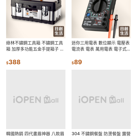
綠林不鏽鋼工具箱 不鏽鋼工具
迷你三用電表 數位顯示 電壓表
箱 加厚多功能五金手提箱子 雙
電流表 電表 萬用電表 電子式
層維修工具箱 防盜鎖扣 維修箱
三用電表 DT-830B
388
89
$
$
韓國熱銷 四代畫眉神器 八款眉
304 不鏽鋼餐盤 防燙餐盤 露營