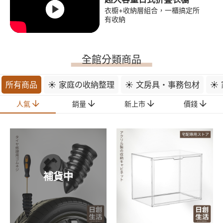
衣櫥+收納層組合，一櫃搞定所
有收納
全館分類商品
所有商品
☀ 家庭の收納整理
☀ 文房具・事務包材
☀
人氣
銷量
新上市
價錢
補貨中