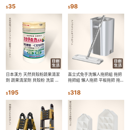
清潔
35
日創生活
98
$
$
日本漢方 天然貝殼粉蔬果清潔
直立式免手洗懶人拖把組 拖把
劑 蔬果清潔劑 貝殼粉 洗菜 蔬
拖把組 懶人拖把 平板拖把 拖把
果清潔粉 蔬果清潔 日創生活
神器 手壓式拖把 旋轉拖把 手壓
195
拖把 日創生活
318
$
$