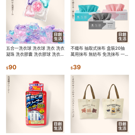
五合一洗衣球 洗衣球 洗衣 洗衣
不織布 抽取式抹布 盒裝20抽
凝珠 洗衣膠囊 洗衣膠球 洗衣豆
萬用抹布 無紡布 免洗抹布 一次
洗衣精 濃縮洗衣球
性 去汙抹布 吸水抹布 廚房抹布
90
39
$
$