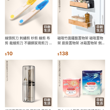
線頭剪刀 刺繡剪 紗剪 線剪 布
磁吸竹面鐵藝置物架 磁吸置物
剪 裁縫剪刀 不鏽鋼家用剪刀 實
架 廚房置物架 冰箱置物架 側掛
用小工具 日創生活
架 免打孔強力磁鐵吸力
10
138
$
$