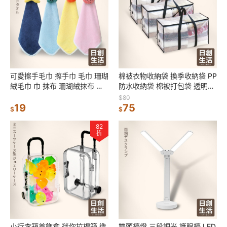
可愛擦手毛巾 擦手巾 毛巾 珊瑚
棉被衣物收納袋 換季收納袋 PP
絨毛巾 巾 抹布 珊瑚絨抹布 吸
防水收納袋 棉被打包袋 透明防
水抹布 吸水毛巾 廚房用品 日創
塵收納袋 搬家袋 娃娃收納袋 外
$80
生活
19
套收納
75
$
$
82
折
小行李箱首飾盒 迷你拉桿箱 造
雙頭檯燈 三段調光 護眼檯 LED