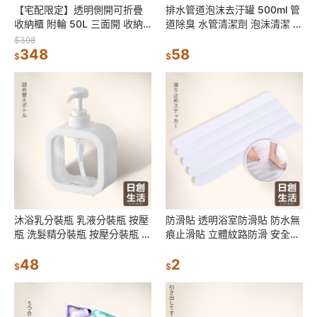
【宅配限定】透明側開可折疊
排水管道泡沫去汙罐 500ml 管
收納櫃 附輪 50L 三面開 收納
道除臭 水管清潔劑 泡沫清潔 排
箱 可摺疊收納箱 上掀蓋 收納櫃
水管清潔 排水管疏通 清潔劑 日
$398
側開櫃 收納盒
348
創生活
58
$
$
沐浴乳分裝瓶 乳液分裝瓶 按壓
防滑貼 透明浴室防滑貼 防水無
瓶 洗髮精分裝瓶 按壓分裝瓶 沐
痕止滑貼 立體紋路防滑 安全防
浴乳瓶 洗手乳瓶 空瓶 乳液瓶
滑貼 浴室防滑條 樓梯止滑條 日
收納瓶 按壓瓶
48
創生活
2
$
$