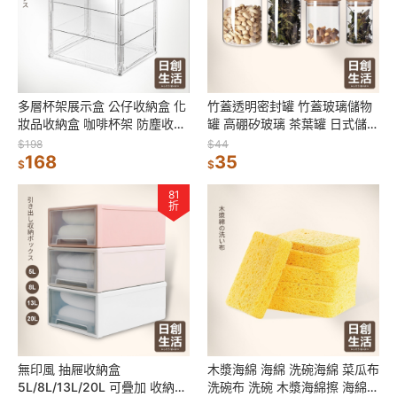
多層杯架展示盒 公仔收納盒 化
竹蓋透明密封罐 竹蓋玻璃儲物
妝品收納盒 咖啡杯架 防塵收納
罐 高硼矽玻璃 茶葉罐 日式儲物
櫃 杯子收納架 馬克杯收納 水杯
罐 五穀雜糧罐 糖果罐 麵條罐
$198
$44
收納盒
168
儲物罐
35
$
$
81
折
無印風 抽屜收納盒
木漿海綿 海綿 洗碗海綿 菜瓜布
5L/8L/13L/20L 可疊加 收納箱
洗碗布 洗碗 木漿海綿擦 海綿菜