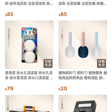
劑 廁所清潔劑 浴室清潔劑 廁所
潔劑 浴室除霉 浴室防黴 除黴噴
除臭劑 除臭劑 日本清潔劑 日創
霧 除黴 除霉
生活
85
85
$
$
激落君 排水孔清潔錠 排水孔清
寵物飼料勺 飼料勺 寵物餵食 寵
潔 排水管清潔 排水口清潔錠 排
物用品狗狗用品 寵物湯匙 飼料
水孔清潔 水管清潔
湯匙 飼料鏟 飼料匙 日創生活
79
20
$
$