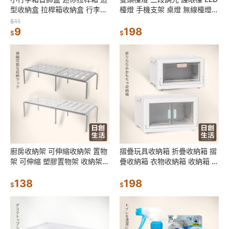
型收納盒 拉桿箱收納盒 行李箱
檯燈 手機支架 桌燈 無線檯燈
首飾收納盒 整理盒 飾品收納 小
閱讀燈 檯燈 宿舍燈 日創生活
$11
物收納
9
198
$
$
廚房收納架 可伸縮收納架 置物
摺疊玩具收納箱 折疊收納箱 摺
架 可伸縮 塑膠置物架 收納架
疊收納箱 衣物收納箱 收納箱 大
多功能置物架 隔層 分隔板 日創
容量 床下收納箱 收納箱折疊
生活
138
198
$
$