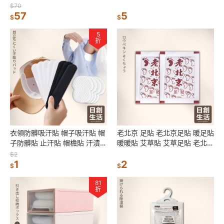
收納盒 收納櫃 置物盒 抽屜櫃
瓜布 吸水海綿 吸水 日創生活
$70
日創生活
57
5
$
$
5
折
衣領防髒吸汗貼 帽子吸汗貼 帽
老北京 足貼 老北京足貼 暖足貼
子防髒貼 止汗貼 帽檐貼 汗漬吸
暖暖貼 艾草貼 艾草足貼 老北京
附貼 衣帽吸汗貼 領口防污 帽子
艾草足貼 養生 暖貼 暖宮貼 驅
$2
防塵貼 吸汗貼
1
寒 祛濕
2
$
$
81
折