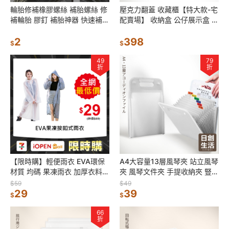
輪胎修補橡膠螺絲 補胎螺絲 修
壓克力翻蓋 收藏櫃【特大款-宅
補輪胎 膠釘 補胎神器 快速補胎
配賣場】 收納盒 公仔展示盒 透
釘 輪胎補胎釘 補胎組 機車補胎
明收納盒 公仔展示櫃 模型展示
補胎肉條
2
盒
398
$
$
49
79
折
折
【限時購】輕便雨衣 EVA環保
A4大容量13層風琴夾 站立風琴
材質 均碼 果凍雨衣 加厚衣料
夾 風琴文件夾 手提收納夾 豎立
透明雨衣 防風衣 可重複使用 雨
資料夾 文件包 風琴包 考卷收納
$59
$49
具 灰色雨衣 日創生活
29
39
$
$
66
折