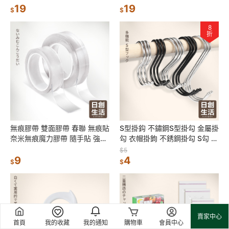
19
19
$
$
8
折
無痕膠帶 雙面膠帶 春聯 無痕貼
S型掛鈎 不鏽鋼S型掛勾 金屬掛
奈米無痕魔力膠帶 隨手貼 強力
勾 衣帽掛鉤 不銹鋼掛勾 S勾 廚
膠帶 防水膠帶 透明萬用貼 日創
房掛勾 鐵鉤 掛鉤 掛勾
$5
生活
9
4
$
$
賣家中心
首頁
我的收藏
我的通知
購物車
會員中心