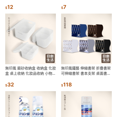
洗杯 帶手柄漱口杯 情侶牙刷杯
臭 刮舌苔板 除口臭 刮舌板
12
7
$
$
無印風 磨砂收納盒 收納盒 化妝
無印風鐵藝 伸縮書架 折疊書架
盒 桌上收納 化妝品收納 小物收
可伸縮書架 書本支架 桌面書架
納 置物盒 分隔收納 分格收納
書擋 伸縮書立架 日創生活
日創生活
32
118
$
$