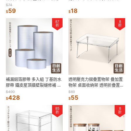
公仔展示架 香水收納 階梯架
子衣架 帽子收納 衣物收納架 掛
$74
59
勾
18
$
$
87
8
折
折
補漏鋁箔膠帶 多入組 丁基防水
透明壓克力摺疊置物架 疊加置
膠帶 鐵皮屋頂牆壁裂縫修補 防
物架 桌面收納架 透明折疊置物
水 補漏 丁基膠帶 防水膠
架 透明置物架 收納架 折疊置物
$490
$69
428
架
55
$
$
85
8
折
折