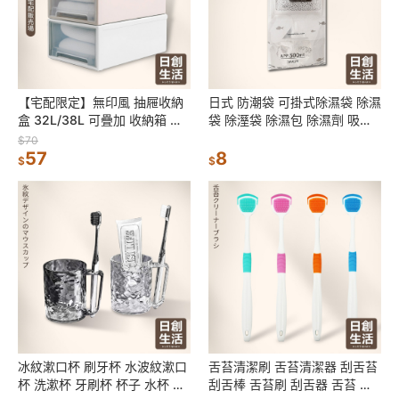
【宅配限定】無印風 抽屜收納
日式 防潮袋 可掛式除濕袋 除濕
盒 32L/38L 可疊加 收納箱 收
袋 除溼袋 除濕包 除濕劑 吸水
納盒 收納櫃 置物盒 抽屜櫃 日
袋 防潮包 衣櫃除濕
$70
創生活
57
8
$
$
冰紋漱口杯 刷牙杯 水波紋漱口
舌苔清潔刷 舌苔清潔器 刮舌苔
杯 洗漱杯 牙刷杯 杯子 水杯 盥
刮舌棒 舌苔刷 刮舌器 舌苔 口