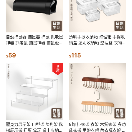
自動捕鼠器 捕鼠器 捕鼠 抓老鼠
透明手提收納箱 整理箱 手提收
神器 抓老鼠 捕鼠神器 捕鼠籠
納盒 透明收納箱 整理盒 衣物收
補鼠籠 老鼠 抓鼠神器 捕鼠夾
納盒 玩具收納 手提箱 收納盒
59
115
$
$
8
折
壓克力展示架 ㄇ型架 陳列架 階
8鉤 掛衣架 衣架 木質衣架 多功
梯展示架 扭蛋 盒玩 桌上收納
能衣架 吊帶衣架 內衣褲衣架 帽