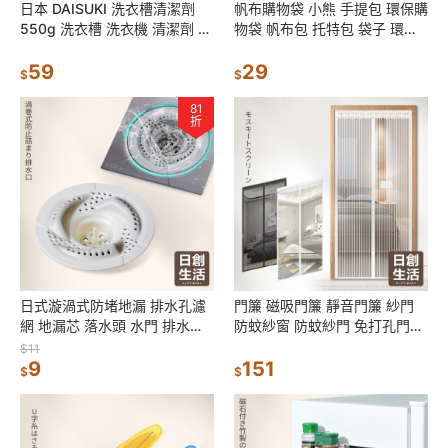
日本 DAISUKI 洗衣槽清潔劑
帆布購物袋 小熊 手提包 環保購
550g 洗衣槽 洗衣機 清潔劑 洗
物袋 帆布包 托特包 袋子 環保
衣機殺菌 除菌 消臭
袋 環保提袋 禮物袋 禮品袋 手
59
提袋
29
$
$
81
折
日式漩渦式防堵地漏 排水孔濾
門簾 磁吸門簾 靜音門簾 紗門
網 地漏芯 落水頭 水門 排水孔
防蚊紗窗 防蚊紗門 免打孔門簾
蓋 防蟲防臭 地漏塞 防臭防蟑
魔鬼氈門簾 日創生活
$11
防臭地漏
9
151
$
$