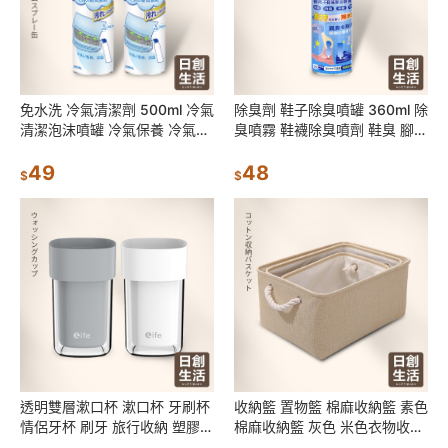
免水洗 冷氣清潔劑 500ml 冷氣
除臭劑 鞋子除臭噴罐 360ml 除
清潔泡沫噴罐 冷氣保養 冷氣清
臭噴霧 鞋襪除臭噴劑 鞋臭 腳臭
潔噴霧 冷氣噴霧 清潔噴霧 空調
除味 除臭 襪子 鞋子 居家生活
清潔噴霧
49
48
$
$
透明雙層漱口杯 漱口杯 牙刷杯
收納籃 置物籃 棉麻收納籃 素色
情侶牙杯 刷牙 旅行收納 塑膠杯
棉麻收納籃 灰色 米色衣物收納
水杯 浴室用品 洗潄 盥洗 沐浴
收納袋 衣櫥收納 整理箱 收納