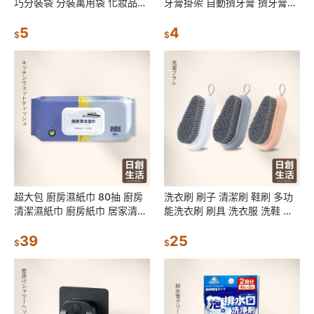
巧分裝袋 分裝萬用袋 化妝品乳
牙膏掛架 自動擠牙膏 擠牙膏器
液分裝袋 液體分裝袋 透明分裝
具 擠牙膏器 牙膏 居家生活 日
日創生活
5
創生活
4
$
$
超大包 廚房濕紙巾 80抽 廚房
洗衣刷 刷子 清潔刷 鞋刷 多功
清潔濕紙巾 廚房紙巾 居家清潔
能洗衣刷 刷具 洗衣服 洗鞋 去
抹布 清潔紙巾 去油濕紙巾 拋棄
汙 軟毛刷 浴室衛生間地板清潔
式抹布 濕紙巾
39
刷
25
$
$