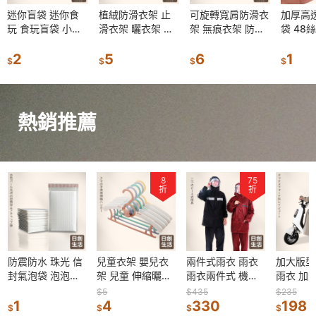
迷你盲袋 迷你食
植絨防滑衣架 止
可旋轉寬肩防滑衣
加厚高
玩 食玩盲袋 小飾
滑衣架 曬衣架 無
架 無痕衣架 防滑
袋 48
品 仿真食物玩具
痕衣架 防滑衣架
曬衣架 可旋轉衣
袋 透明
仿真 擺件 食物 擺
2
曬衣架 衣架 晾曬
5
架 成人衣架 晾衣
6
袋 珠寶
1
$
$
$
$
飾 小盲袋 兒童節
架 掛衣架 收納 衣
架 晾曬衣架 防滑
鍊袋 
禮物
櫥 日創生活
衣架 塑膠衣架
自封袋
熱銷推薦
8
75
折
折
防震防水 珠光 信
兒童衣架 嬰兒衣
兩件式雨衣 雨衣
加大版型
封氣泡袋 泡泡袋
架 兒童 伸縮曬衣
雨衣兩件式 機車
雨衣 加
加厚破壞袋 包裝
架 寶寶 小孩 嬰兒
雨衣 成人雨衣 雙
長雨衣 
$5
$435
$235
材料 信封袋 氣泡
1
衣架 防滑衣架 曬
4
層雨衣 加厚雨衣
330
斗篷雨衣
198
$
$
$
$