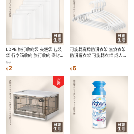
LDPE 旅行收納袋 夾鏈袋 包裝
可旋轉寬肩防滑衣架 無痕衣架
袋 行李箱收納 旅行收納 密封袋
防滑曬衣架 可旋轉衣架 成人衣
收納袋 防潑水 袋子 行李收納
架 晾衣架 晾曬衣架 防滑衣架
$3
日創生活
2
塑膠衣架
6
$
$
87
折