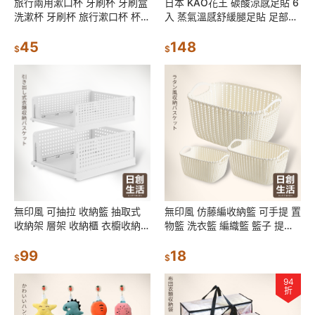
旅行兩用漱口杯 牙刷杯 牙刷盒
日本 KAO花王 碳酸涼感足貼 6
洗漱杯 牙刷杯 旅行漱口杯 杯子
入 蒸氣溫感舒緩腿足貼 足部保
漱口杯 盥洗用品收納 旅行收納
養 腳布貼 貼布 涼感貼 美舒律
45
148
$
$
無印風 可抽拉 收納籃 抽取式
無印風 仿藤編收納籃 可手提 置
收納架 層架 收納櫃 衣櫥收納
物籃 洗衣籃 編織籃 籃子 提籃
衣物收納 居家生活 日創生活
收納籃 桌上收納 收納盒 居家生
99
活 日創生活
18
$
$
94
折