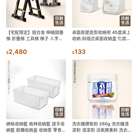
【宅配限定】鋁合金 伸縮摺疊
桌面房屋造型收納架 45度桌上
梯 折疊梯 工具梯 梯子 人字梯
收納 斜插式桌面收納盒 化妝刷
工作梯 A字梯 多功能竹節梯 家
盒 收納筒 置物盒 多功能收納盒
用折疊梯 工程梯
2,480
筆筒
133
$
$
網格收納籃 格林收納籃 提手收
洗衣機爆氧粉 260g 洗衣機清
納籃 廚櫃收納盒 收納筐 零食收
潔粉 清潔劑 活氧酵素粉 洗衣機
納 收納置物籃 置物盒 冰箱收納
清潔 去漬粉 洗衣槽去污劑