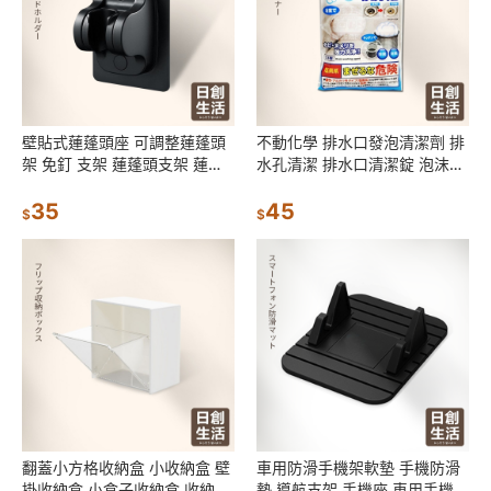
壁貼式蓮蓬頭座 可調整蓮蓬頭
不動化學 排水口發泡清潔劑 排
架 免釘 支架 蓮蓬頭支架 蓮蓬
水孔清潔 排水口清潔錠 泡沫清
頭架 免打孔 花灑 底座頭支架
潔劑 水管清潔劑 水管清潔
蓮蓬頭座
35
45
$
$
翻蓋小方格收納盒 小收納盒 壁
車用防滑手機架軟墊 手機防滑
掛收納盒 小盒子收納盒 收納盒
墊 導航支架 手機座 車用手機支