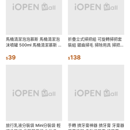
馬桶清潔泡泡慕斯 馬桶清潔泡
折疊立式掃把組 可旋轉掃把套
沫噴罐 500ml 馬桶清潔慕斯 泡
裝組 鋸齒掃毛 掃除用具 掃把
沫慕斯 馬桶清潔劑 家用清潔劑
畚斗 掃把組 畚箕 刮齒畚斗掃把
日創生活
39
組 日創生活
138
$
$
旅行乳液分裝袋 Mini分裝袋 輕
手轉 擠牙膏神器 擠牙膏 牙膏器