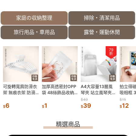
包裝袋 郵寄 包材
襪架 掛衣服 衣架
防水雨衣 雨衣套
雨衣 一
破壞袋 日創生活
晾衣架 日創生活
裝 日創生活
連身雨衣
家庭の収納整理
掃除・清潔用品
旅行用品・車用品
露營・運動休閒
79
8
79
25
折
折
折
折
劑 錠狀
可旋轉寬肩防滑衣
省力旋鈕 鋁合金擠
加厚高透密封OPP
透明雙扣收納盒 可
A4大容量13層風
掃把除塵套 無紡布
拍立得磁
內衣收納
疏通劑 水
架 無痕衣架 防滑
膏器 擠染膏 合金
袋 48絲飾品收納
疊加 文具收納盒
琴夾 站立風琴夾
掃把套 防纏繞 一
吸相框 
衣收納包
 水管清潔
曬衣架 可旋轉衣架
擠膏器 擠牙膏器
袋 透明PVC夾鏈袋
飾品收納盒 透明收
風琴文件夾 手提收
次性掃把套 除塵套
相框 透
袋 旅行
$124
$31
$49
$400
$15
$74
管劑 馬桶
成人衣架 晾衣架
6
染膏擠壓器 擠牙膏
99
珠寶收納袋 項鍊袋
1
納盒 桌面收納盒
25
納夾 豎立資料夾
39
掃把黏毛套 防塵套
100
箱貼 磁
區收納袋
12
59
$
$
$
$
$
$
$
$
水管清潔
晾曬衣架 防滑衣架
神器 染膏夾 金屬
密封收納袋 自封袋
整理盒 儲物盒 置
文件包 風琴包 考
相框 小
袋 旅行
 日創生活
塑膠衣架
擠壓器
飾品袋
物盒
卷收納
合一内
精選商品