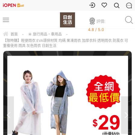
評價:
4.8 / 5.0
首頁
-
☀ 旅行用品・車用品
-
【限時購】輕便雨衣 EVA環保材質 均碼 果凍雨衣 加厚衣料 透明雨衣 防風衣 可
重複使用 雨具 灰色雨衣 日創生活