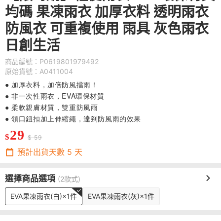
均碼 果凍雨衣 加厚衣料 透明雨衣
防風衣 可重複使用 雨具 灰色雨衣
日創生活
商品編號：P0619801979492
原始貨號：A0411004
● 加厚衣料，加倍防風擋雨！
● 非一次性雨衣，EVA環保材質
● 柔軟親膚材質，雙重防風雨
● 領口鈕扣加上伸縮繩，達到防風雨的效果
29
$
$ 59
預計出貨天數
5
天
選擇商品選項
(2款式)
EVA果凍雨衣(白)×1件
EVA果凍雨衣(灰)×1件