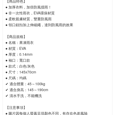
【商品特色】
● 加厚衣料，加倍防風擋雨！
● 非一次性雨衣，EVA環保材質
● 柔軟親膚材質，雙重防風雨
● 領口鈕扣加上伸縮繩，達到防風雨的效果
【商品規格】 
● 名稱：果凍雨衣
● 材質：EVA
● 厚度：0.14mm
● 袖口：寬口款
● 款式：白色/灰色
● 尺寸：145x70cm
● 尺碼：均碼
✔ 適合體重：45～100kg
✔ 適合身高：145～190cm
✔ 清水手洗，不能機洗
【注意事項】
● 圖片因每個人螢幕呈現顏色不同，有存在色差風險