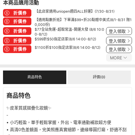
本商品適用活動
【此店家適用uniopen週四ALL好運】(7/30-8/31)
折價券
【適用點數折抵】下單滿$99+折20點贈中美式(8/1-8/31 限1
折價券
0,000份)
$77全站免運-超取常溫-開運大發 (8/6 10:0
折價券
登入領取
0-8/12)
$599折$50指定店家(8/6 14:00-8/12)
折價券
登入領取
$1100折$100指定店家(8/6 14:00-8/12)
折價券
登入領取
MORE
商品特色
評價(0)
商品特色
✨皮革質感摺疊化妝鏡✨
-
• 小巧輕盈，單手輕鬆掌握，外出、電車通勤補妝超方便
• 高清0色差鏡面，完美照應真實細節，邊緣導圓打磨，舒適不刮