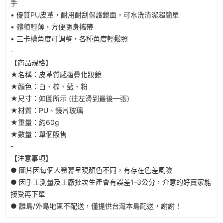
手
• 優質PU皮革，耐用耐刮保護鏡面，可水洗清潔超簡單
• 體積輕薄，方便隨身攜帶
• 三卡槽角度可調整，各種角度輕鬆照
-
【商品規格】
★名稱：皮革質感摺疊化妝鏡
★顏色：白、棕、藍、粉
★尺寸：如圖所示 (往左滑到最後一張)
★材質：PU、鏡片玻璃
★重量：約60g
★數量：單個販售
-
【注意事項】
● 圖片因每個人螢幕呈現顏色不同，有存在色差風險
● 因手工測量及工廠批次生產會有誤差1-3公分，介意的好賣家能
接受再下單
● 離島/外島地區不配送，僅提供台灣本島配送，謝謝！