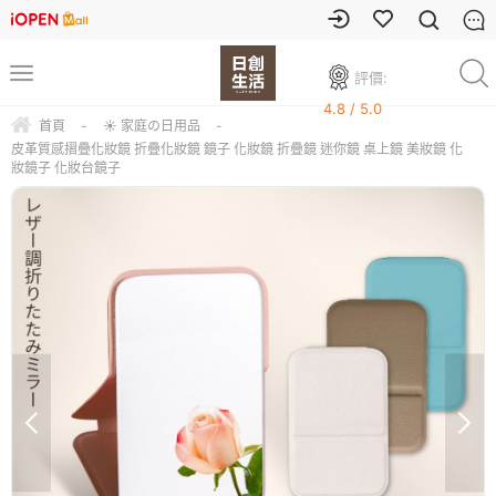
評價:
4.8 / 5.0
首頁
-
☀ 家庭の日用品
-
皮革質感摺疊化妝鏡 折疊化妝鏡 鏡子 化妝鏡 折疊鏡 迷你鏡 桌上鏡 美妝鏡 化
妝鏡子 化妝台鏡子