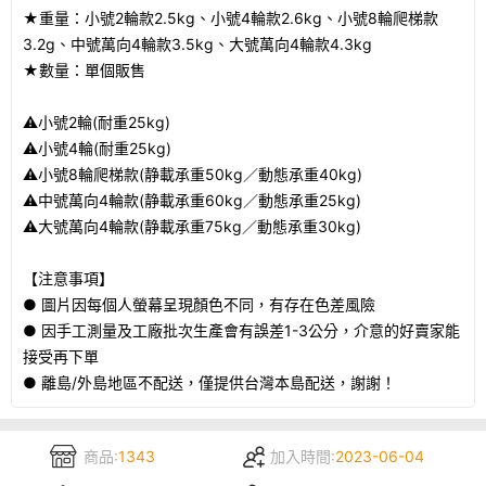
★重量：小號2輪款2.5kg、小號4輪款2.6kg、小號8輪爬梯款
3.2g、中號萬向4輪款3.5kg、大號萬向4輪款4.3kg
★數量：單個販售
⚠️小號2輪(耐重25kg)
⚠️小號4輪(耐重25kg)
⚠️小號8輪爬梯款(静載承重50kg／動態承重40kg)
⚠️中號萬向4輪款(静載承重60kg／動態承重25kg)
⚠️大號萬向4輪款(静載承重75kg／動態承重30kg)
【注意事項】
● 圖片因每個人螢幕呈現顏色不同，有存在色差風險
● 因手工測量及工廠批次生產會有誤差1-3公分，介意的好賣家能
接受再下單
● 離島/外島地區不配送，僅提供台灣本島配送，謝謝！
商品:
1343
加入時間:
2023-06-04