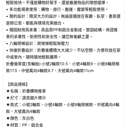
輕鬆愉快。不僅是購物好幫手，還是搬運物品的理想選擇。
• 多功能場景使用：購物、旅行、搬運、露營等輕鬆使用。
• 簡約設計：簡潔大方的設計，無論是擺放在客廳、臥室、書房還
是辦公室，都能與環境完美融合。
• 穩固耐用高承重：高品質PP和鋁合金製成，堅固結構，保證推
車的承重性、耐用性和安全性，讓您無後顧之憂。
• 八輪爬梯設計：爬坡梯輕鬆無壓力
• 快速折疊設計：折疊後體積大大減少，不佔空間，方便存放在家
中或車內，隨時隨地輕鬆攜帶。
折疊後厚度(含輪胎):小號2輪款10.5、小號4輪款9、小號8輪爬梯
款17.5、中號萬向4輪款9.7、大號萬向4輪款11cm
【商品規格】
★名稱：折疊購物推車
★尺寸：請見圖片標示
★款式：小號2輪款、小號4輪款、小號8輪爬梯款、中號萬向4輪
款、大號萬向4輪款
★顏色：灰白色
★材質：PP、鋁合金