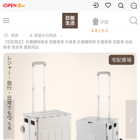
評價:
4.8 / 5.0
首頁
-
☀ 家庭の日用品
-
【宅配限定】折疊購物推車 摺疊推車 手推車 折疊購物車 折疊推車 菜籃車 收納
推車 買菜車 露營用品