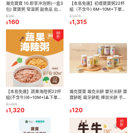
瀚克寶寶 10.即享沖泡粥(一盒3
【本島免運】初嚐寶寶粥22杯
包) 寶寶粥 常溫粥 副食品 出國
組（不含牛) 6M~10M+下單送
必備
隨機口味沖泡粥2包 瀚克寶寶
$180
$1,475
160
寶寶粥 專任營養師把關
1,315
$
$
88
折
【本島免運】蔬果海陸粥22杯
瀚克寶寶 瀚克米餅 嬰兒米餅 寶
組(不含牛)(6~10M+)🔺下單送
寶餅乾 磨牙餅乾 棒狀米餅 手指
即享沖泡粥 2包 瀚克寶寶｜專
餅乾
$1,495
任營養師把關
1,320
120
$
$
91
折