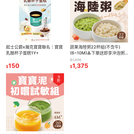
起士公爵x瀚克寶寶聯名｜寶寶
蔬果海陸粥22杯組(不含牛)
乳酪杯子蛋糕1Y+
(6~10M)🔺下單送即享沖泡粥2
包 瀚克寶寶 寶寶粥 ｜專任營養
$1,495
150
師把關
1,375
$
$
9
折