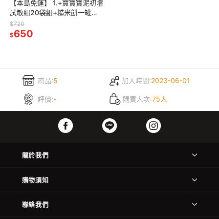
【本島免運】 1.+寶寶寶泥初嚐
試敏組20袋組+糙米餅一罐
4m+ 瀚克寶寶 寶寶泥｜季節性
$720
菜單｜專任營養師把關
650
$
商品:
5
加入時間:
2023-06-01
評價:
-
購買人次:
75人
關於我們
購物須知
聯絡我們