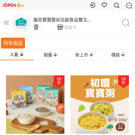
瀚克寶寶嬰幼兒副食品雙北門
市
-
商品:
5
所有商品
人氣
銷量
新上市
價錢
88
89
折
折