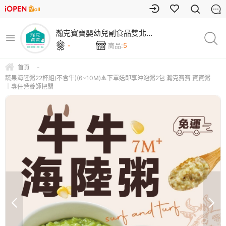
瀚克寶寶嬰幼兒副食品雙北門
市
-
商品:
5
首頁
-
蔬果海陸粥22杯組(不含牛)(6~10M)🔺下單送即享沖泡粥2包 瀚克寶寶 寶寶粥
｜專任營養師把關