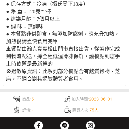
● 保存方式：冷凍（攝氏零下18度）
● 淨 重：120克*2杯
● 建議月齡：7
個月以上
● 調 味：無調味
● 本餐點非供即食，無添加防腐劑，應充分加熱，
加熱後請盡快食用完畢
🔺餐點由瀚克寶寶松山門市直接出貨，從製作完成
到物流配送，採全程低溫冷凍保鮮，讓餐點到您手
上時依舊是最新鮮的
🚫過敏原資訊：此系列部分餐點含有麩質穀物、芝
麻，不適合對其過敏體質者食用。
商品:
5
加入時間:
2023-06-01
評價:
-
購買人次:
75人