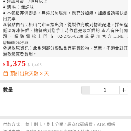
● 建議月齡：7
個月以上
● 調 味：無調味
● 本餐點非供即食，無添加防腐劑，應充分加熱，加熱後請盡快食
用完畢
🔺餐點由台北松山門市直接出貨，從製作完成到物流配送，採全程
低溫冷凍保鮮，讓餐點到您手上時依舊是最新鮮的 🔺若有任何問
題，請致電松山門市 02-2756-0288或是加官方LINE :
@hankbaby.ss
🚫過敏原資訊：此系列部分餐點含有麩質穀物、芝麻，不適合對其
過敏體質者食用。
1,375
$
$ 1,495
預計出貨天數
3
天
數量
付款方式：
線上刷卡 / 刷卡分期 / 超商代碼繳費 / ATM 轉帳