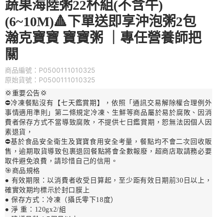
蔬果海陸粥22杯組(不含牛)
(6~10M)🔺下單送即享沖泡粥2包
瀚克寶寶 寶寶粥 ｜專任營養師把
關
商品編號：P0500111010325
原始貨號：P0500111010325
💢重要公告💢
⛔冷凍餐點沒有【七天鑑賞期】，依照「通訊交易解除權合理例外
事情適用準則」第二條規定冷凍、生鮮等商品屬於易於腐敗、因消
費者保存方式不當導致腐敗，不提供七日鑑賞期，恕無法因個人因
素退貨，
⛔基於食品安全衛生及寶寶食用安全考量，餐點均不會二次回收販
售，逾期取貨導致包裹退回餐點將會全數報廢，超商店取請務必要
取件避免浪費，請珍惜自己的信用。
🎯商品規格
● 有效期限：以消費者收受日算起，至少距有效日期前30日以上，
確實效期均標示於封口膜上
● 保存方式：冷凍（攝氏零下18度）
● 淨 重：120gx2/組