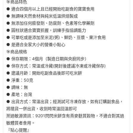
🎯商品特色
● 適合四個月以上且已經開始吃副食的寶寶食用
● 無調味天然食材與純米低溫烘焙製成
● 無添加任何膨發劑、防腐劑、色素等化學藥劑
● 圓柱狀適合寶寶抓握，訓練手指協調能力
● 可單吃或是添加至米泥(粥)、鮮奶、豆漿、果汁食用
● 是適合全家大小的營養小點心
🎯商品規格
● 保存期限：4個月（製造日期與央廚同步）
● 保存方式：常溫或冷藏(開封後建議冷凍或冷藏保存)
● 建議月齡：開始吃副食品後即可吃米餅
● 淨重：50克
● 調味：無
● 產地：台灣
● 出貨方式：常溫出貨；經測試可冷凍存放，如有訂購副食品，
將隨貨一併出貨，收到時常溫回溫即可
🈲過敏源資訊：9201閃閃米餅含有燕麥麩質穀物，不適合對其過
敏體質者食用。
『貼心提醒』