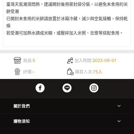
臺灣天氣潮濕悶熱，建議開封後用密封袋分裝，以避免未食用的米
餅受潮
已開封未食用的米餅請放置於冰箱冷藏，減少與空氣接觸，保持乾
燥
若受潮可加熱水調成米糊，或壓碎加入米粥、豆漿等搭配食用。
商品:
5
加入時間:
2023-06-01
評價:
-
購買人次:
75人
關於我們
購物須知